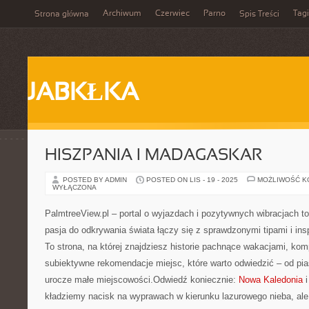
Archiwum
Czerwiec
Parno
Tagi
Strona główna
Spis Treści
JABKŁKA
HISZPANIA I MADAGASKAR
POSTED BY ADMIN
POSTED ON LIS - 19 - 2025
MOŻLIWOŚĆ 
WYŁĄCZONA
PalmtreeView.pl – portal o wyjazdach i pozytywnych wibracjach to 
pasja do odkrywania świata łączy się z sprawdzonymi tipami i insp
To strona, na której znajdziesz historie pachnące wakacjami, kom
subiektywne rekomendacje miejsc, które warto odwiedzić – od p
urocze małe miejscowości.Odwiedź koniecznie:
Nowa Kaledonia
i
kładziemy nacisk na wyprawach w kierunku lazurowego nieba, ale