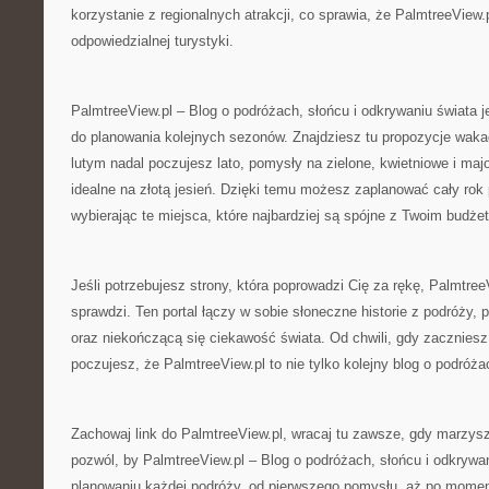
korzystanie z regionalnych atrakcji, co sprawia, że PalmtreeView.
odpowiedzialnej turystyki.
PalmtreeView.pl – Blog o podróżach, słońcu i odkrywaniu świata 
do planowania kolejnych sezonów. Znajdziesz tu propozycje wakacj
lutym nadal poczujesz lato, pomysły na zielone, kwietniowe i ma
idealne na złotą jesień. Dzięki temu możesz zaplanować cały rok
wybierając te miejsca, które najbardziej są spójne z Twoim budż
Jeśli potrzebujesz strony, która poprowadzi Cię za rękę, PalmtreeV
sprawdzi. Ten portal łączy w sobie słoneczne historie z podróży, 
oraz niekończącą się ciekawość świata. Od chwili, gdy zaczniesz
poczujesz, że PalmtreeView.pl to nie tylko kolejny blog o podróża
Zachowaj link do PalmtreeView.pl, wracaj tu zawsze, gdy marzysz
pozwól, by PalmtreeView.pl – Blog o podróżach, słońcu i odkrywa
planowaniu każdej podróży, od pierwszego pomysłu, aż po mome