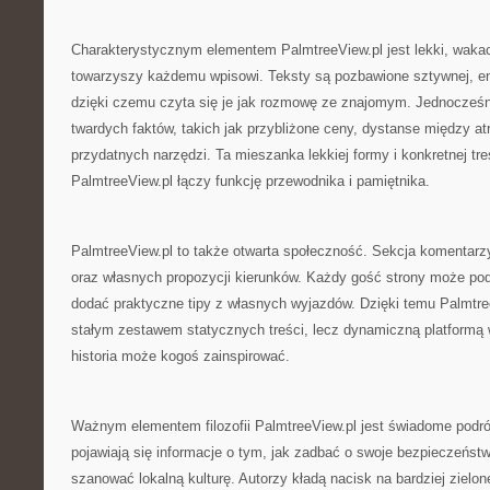
Charakterystycznym elementem PalmtreeView.pl jest lekki, wakacy
towarzyszy każdemu wpisowi. Teksty są pozbawione sztywnej, e
dzięki czemu czyta się je jak rozmowę ze znajomym. Jednocześni
twardych faktów, takich jak przybliżone ceny, dystanse między atr
przydatnych narzędzi. Ta mieszanka lekkiej formy i konkretnej tre
PalmtreeView.pl łączy funkcję przewodnika i pamiętnika.
PalmtreeView.pl to także otwarta społeczność. Sekcja komentarzy
oraz własnych propozycji kierunków. Każdy gość strony może podz
dodać praktyczne tipy z własnych wyjazdów. Dzięki temu PalmtreeV
stałym zestawem statycznych treści, lecz dynamiczną platformą 
historia może kogoś zainspirować.
Ważnym elementem filozofii PalmtreeView.pl jest świadome podr
pojawiają się informacje o tym, jak zadbać o swoje bezpieczeństw
szanować lokalną kulturę. Autorzy kładą nacisk na bardziej zielo