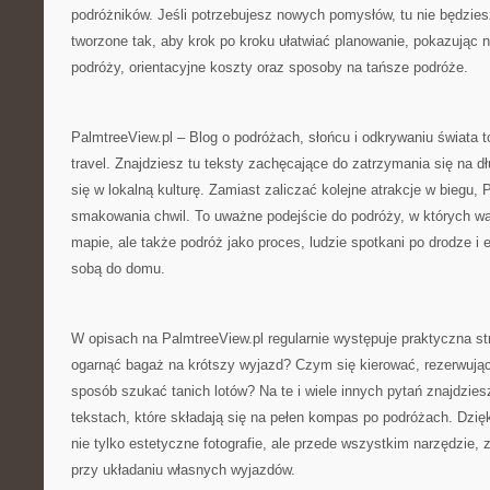
podróżników. Jeśli potrzebujesz nowych pomysłów, tu nie będziesz
tworzone tak, aby krok po kroku ułatwiać planowanie, pokazując n
podróży, orientacyjne koszty oraz sposoby na tańsze podróże.
PalmtreeView.pl – Blog o podróżach, słońcu i odkrywaniu świata t
travel. Znajdziesz tu teksty zachęcające do zatrzymania się na dł
się w lokalną kulturę. Zamiast zaliczać kolejne atrakcje w biegu,
smakowania chwil. To uważne podejście do podróży, w których waż
mapie, ale także podróż jako proces, ludzie spotkani po drodze i 
sobą do domu.
W opisach na PalmtreeView.pl regularnie występuje praktyczna s
ogarnąć bagaż na krótszy wyjazd? Czym się kierować, rezerwując
sposób szukać tanich lotów? Na te i wiele innych pytań znajdzie
tekstach, które składają się na pełen kompas po podróżach. Dzię
nie tylko estetyczne fotografie, ale przede wszystkim narzędzie,
przy układaniu własnych wyjazdów.