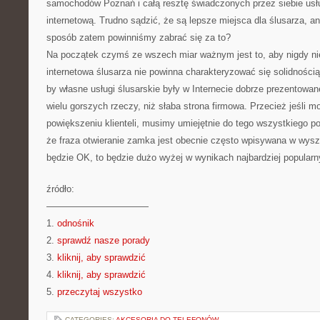
samochodów Poznań i całą resztę świadczonych przez siebie us
internetową. Trudno sądzić, że są lepsze miejsca dla ślusarza, ani
sposób zatem powinniśmy zabrać się za to?
Na początek czymś ze wszech miar ważnym jest to, aby nigdy ni
internetowa ślusarza nie powinna charakteryzować się solidnością
by własne usługi ślusarskie były w Internecie dobrze prezentowa
wielu gorszych rzeczy, niż słaba strona firmowa. Przecież jeśli 
powiększeniu klienteli, musimy umiejętnie do tego wszystkiego p
że fraza otwieranie zamka jest obecnie często wpisywana w wyszu
będzie OK, to będzie dużo wyżej w wynikach najbardziej popular
źródło:
———————————
1.
odnośnik
2.
sprawdź nasze porady
3.
kliknij, aby sprawdzić
4.
kliknij, aby sprawdzić
5.
przeczytaj wszystko
CATEGORIES:
AKCESORIA DO TELEFONÓW