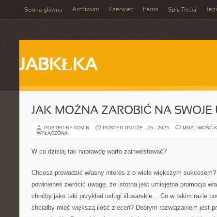
Archiwum
Czerwiec
Parno
Tagi
Strona główna
Spis Treści
JABKŁKA
JAK MOŻNA ZAROBIĆ NA SWOJE
POSTED BY ADMIN
POSTED ON CZE - 26 - 2025
MOŻLIWOŚĆ 
WYŁĄCZONA
W co dzisiaj tak naprawdę warto zainwestować?
Chcesz prowadzić własny interes z o wiele większym sukcesem?
powinieneś zwrócić uwagę, że istotna jest umiejętna promocja wł
choćby jako taki przykład usługi ślusarskie… Co w takim razie pow
chciałby mieć większą ilość zleceń? Dobrym rozwiązaniem jest pr