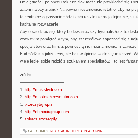
umiejętności, po prostu tak czy siak może nie przykładać się zbyt
zatem należy zrobić? Na pewno niesamowicie istotne, aby na prz
to centralne ogrzewanie Łódź i cała reszta nie mają tajemnic, szu
kapitalne rozwiązanie.
Aby dowiedzieć się, który budowlaniec czy hydraulik łódź to dos
wszystkim pamiętać o tym, aby szczegółowo zapoznać się z najró
specjalistów oraz firm. Z pewnością nie można mówić, iż zawsze o
Bud Łódź ma jakiś sens, ale bez wątpienia warto się rozejrzeć. 
wiele lepiej sobie radzić z szukaniem specjalistów. I to jest fanta
źródło:
———————————
1.
http://makishvili.com
2.
http://masterchinesetutor.com
3.
przeczytaj wpis
4.
http://nbmediagroup.com
5.
zobacz szczegóły
CATEGORIES:
REKREACJA I TURYSTYKA KONNA