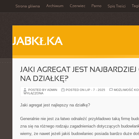
Archiwum
Czerwiec
Parno
Tagi
Strona główna
Spis Treści
JABKŁKA
JAKI AGREGAT JEST NAJBARDZIE
NA DZIAŁKĘ?
POSTED BY ADMIN
POSTED ON LIP - 7 - 2025
MOŻLIWOŚĆ K
WYŁĄCZONA
Jaki agregat jest najlepszy na działkę?
Generalnie nie jest za łatwo odnaleźć przykładowo taką firmę bud
zna się na różnego rodzaju zagadnieniach dotyczących budowlan
wiemy, że nawet jeżeli jakiś budowlaniec posiada bardzo duże do