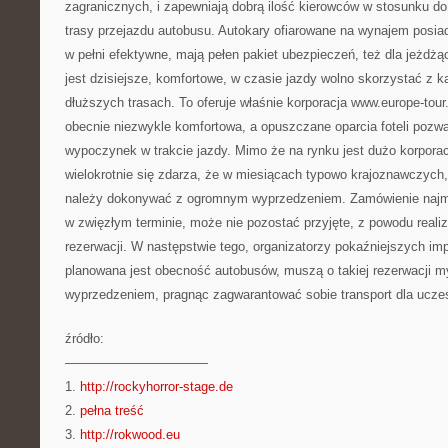
zagranicznych, i zapewniają dobrą ilość kierowców w stosunku d
trasy przejazdu autobusu. Autokary ofiarowane na wynajem posiada
w pełni efektywne, mają pełen pakiet ubezpieczeń, też dla jeżdż
jest dzisiejsze, komfortowe, w czasie jazdy wolno skorzystać z k
dłuższych trasach. To oferuje właśnie korporacja www.europe-tour
obecnie niezwykle komfortowa, a opuszczane oparcia foteli pozw
wypoczynek w trakcie jazdy. Mimo że na rynku jest dużo korporac
wielokrotnie się zdarza, że w miesiącach typowo krajoznawczych,
należy dokonywać z ogromnym wyprzedzeniem. Zamówienie najmu
w zwięzłym terminie, może nie pozostać przyjęte, z powodu reali
rezerwacji. W następstwie tego, organizatorzy pokaźniejszych im
planowana jest obecność autobusów, muszą o takiej rezerwacji 
wyprzedzeniem, pragnąc zagwarantować sobie transport dla ucze
źródło:
———————————
1.
http://rockyhorror-stage.de
2.
pełna treść
3.
http://rokwood.eu