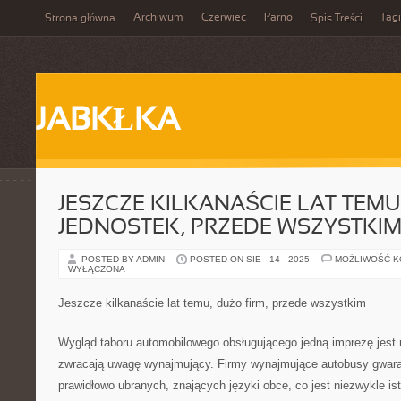
Archiwum
Czerwiec
Parno
Tagi
Strona główna
Spis Treści
JABKŁKA
JESZCZE KILKANAŚCIE LAT TEMU
JEDNOSTEK, PRZEDE WSZYSTKI
POSTED BY ADMIN
POSTED ON SIE - 14 - 2025
MOŻLIWOŚĆ 
WYŁĄCZONA
Jeszcze kilkanaście lat temu, dużo firm, przede wszystkim
Wygląd taboru automobilowego obsługującego jedną imprezę jest 
zwracają uwagę wynajmujący. Firmy wynajmujące autobusy gwara
prawidłowo ubranych, znających języki obce, co jest niezwykle i