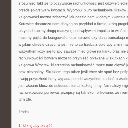
zrozumieć fakt że to oczywiście rachunkowość jest odzwierciedl
przedsiębiorstwa w kwotach. Wypróbuj biuro rachunkowe Kraków . 
księgowości można zobaczyć jak poszło nam w danym kwartale 
Katowice dostarcza nam danych na przykład o firmie, którą pragni
przykład kupimy drogą maszynę pod wpływem impulsu to właśni
musimy pójść do księgowości oraz sprawić czy dana transakcja nam
w jakim okresie czasu, a jeśli nie to co trzeba zrobić aby zminima
wszystkim liczy się to aby zawsze mieć głowę na karku oraz nie
rachunkowości bowiem może to przynieść opłakane w skutkach k
księgowa Wrocław. Nierzetelna rachunkowość może nam ciążyć j
oraz nieznośny. Skutkiem tego także jeśli chce się spać bez pośp
swoją przyszłość firmy wypada przede wszystkim zadbać o właś
jest właśnie klucz do sukcesu niemal każdej firmy. Nie należy ni
rachunkowości ponieważ przepisy są tak skomplikowane, ze niem
tym źle.
źródło:
———————————
1.
kliknij aby przejść