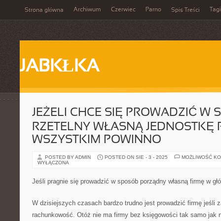
Archiwum
Czerwiec
Parno
Tagi
Strona główna
Spis Treści
JABKŁKA
JEŻELI CHCE SIĘ PROWADZIĆ W
RZETELNY WŁASNĄ JEDNOSTKĘ 
WSZYSTKIM POWINNO
POSTED BY ADMIN
POSTED ON SIE - 3 - 2025
MOŻLIWOŚĆ K
WYŁĄCZONA
Jeśli pragnie się prowadzić w sposób porządny własną firmę w gł
W dzisiejszych czasach bardzo trudno jest prowadzić firmę jeśli 
rachunkowość. Otóż nie ma firmy bez księgowości tak samo jak n