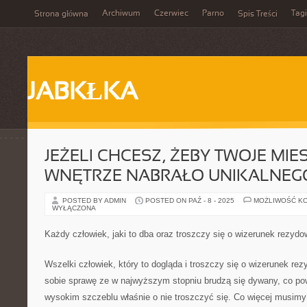
Archiwum
Czerwiec
Parno
Tagi
Strona główna
Spis Treści
JABKŁKA
JEŻELI CHCESZ, ŻEBY TWOJE MI
WNĘTRZE NABRAŁO UNIKALNEG
POSTED BY ADMIN
POSTED ON PAŹ - 8 - 2025
MOŻLIWOŚĆ K
WYŁĄCZONA
Każdy człowiek, jaki to dba oraz troszczy się o wizerunek rezydo
Wszelki człowiek, który to dogląda i troszczy się o wizerunek re
sobie sprawę ze w najwyższym stopniu brudzą się dywany, co po
wysokim szczeblu właśnie o nie troszczyć się. Co więcej musimy 