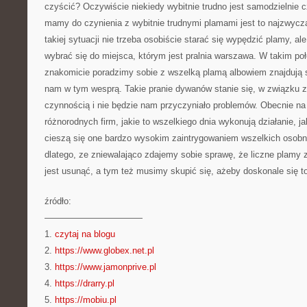
czyścić? Oczywiście niekiedy wybitnie trudno jest samodzielnie 
mamy do czynienia z wybitnie trudnymi plamami jest to najzwycza
takiej sytuacji nie trzeba osobiście starać się wypędzić plamy, al
wybrać się do miejsca, którym jest pralnia warszawa. W takim po
znakomicie poradzimy sobie z wszelką plamą albowiem znajdują się
nam w tym wesprą. Takie pranie dywanów stanie się, w związku 
czynnością i nie będzie nam przyczyniało problemów. Obecnie na 
różnorodnych firm, jakie to wszelkiego dnia wykonują działanie, j
cieszą się one bardzo wysokim zaintrygowaniem wszelkich osobni
dlatego, ze zniewalająco zdajemy sobie sprawę, że liczne plamy 
jest usunąć, a tym też musimy skupić się, ażeby doskonale się to
źródło:
———————————
1.
czytaj na blogu
2.
https://www.globex.net.pl
3.
https://www.jamonprive.pl
4.
https://drarry.pl
5.
https://mobiu.pl