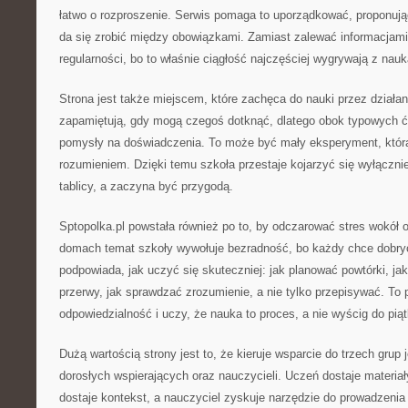
łatwo o rozproszenie. Serwis pomaga to uporządkować, proponując
da się zrobić między obowiązkami. Zamiast zalewać informacjami
regularności, bo to właśnie ciągłość najczęściej wygrywają z nauk
Strona jest także miejscem, które zachęca do nauki przez działani
zapamiętują, gdy mogą czegoś dotknąć, dlatego obok typowych ć
pomysły na doświadczenia. To może być mały eksperyment, któr
rozumieniem. Dzięki temu szkoła przestaje kojarzyć się wyłączn
tablicy, a zaczyna być przygodą.
Sptopolka.pl powstała również po to, by odczarować stres wokół o
domach temat szkoły wywołuje bezradność, bo każdy chce dobry
podpowiada, jak uczyć się skuteczniej: jak planować powtórki, jak 
przerwy, jak sprawdzać zrozumienie, a nie tylko przepisywać. To 
odpowiedzialność i uczy, że nauka to proces, a nie wyścig do piąt
Dużą wartością strony jest to, że kieruje wsparcie do trzech grup
dorosłych wspierających oraz nauczycieli. Uczeń dostaje materiał
dostaje kontekst, a nauczyciel zyskuje narzędzie do prowadzenia