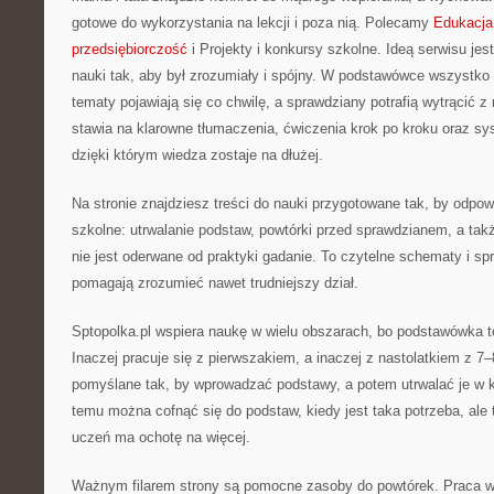
gotowe do wykorzystania na lekcji i poza nią. Polecamy
Edukacja
przedsiębiorczość
i Projekty i konkursy szkolne. Ideą serwisu je
nauki tak, aby był zrozumiały i spójny. W podstawówce wszystko 
tematy pojawiają się co chwilę, a sprawdziany potrafią wytrącić z
stawia na klarowne tłumaczenia, ćwiczenia krok po kroku oraz s
dzięki którym wiedza zostaje na dłużej.
Na stronie znajdziesz treści do nauki przygotowane tak, by odpow
szkolne: utrwalanie podstaw, powtórki przed sprawdzianem, a tak
nie jest oderwane od praktyki gadanie. To czytelne schematy i spr
pomagają zrozumieć nawet trudniejszy dział.
Sptopolka.pl wspiera naukę w wielu obszarach, bo podstawówka t
Inaczej pracuje się z pierwszakiem, a inaczej z nastolatkiem z 7–
pomyślane tak, by wprowadzać podstawy, a potem utrwalać je w k
temu można cofnąć się do podstaw, kiedy jest taka potrzeba, ale
uczeń ma ochotę na więcej.
Ważnym filarem strony są pomocne zasoby do powtórek. Praca w