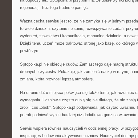
na odpoczynek. Sptopolka.pl przypomina, że dobre wyniki biorą się
regeneracji. Bez tego trudno o pamięć.
Ważną cechą serwisu jest to, że nie zamyka się w jednym przed
to wiele dziedzin: czytanie i pisanie, rozwiązywanie zadań, przyro
wydarzeń, słownictwo i komunikacja, manualne działania, a nawe
Dzięki temu uczeń może traktować stronę jako bazę, do którego w
powtórzyć.
Sptopolka.pl nie obiecuje cudów. Zamiast tego daje mądrą strukt
drobnych zwycięstw. Pokazuje, jak zamienić naukę w rutynę, a nie
zmiana, która przynosi lepszą atmosferę.
Na stronie dużo miejsca poświęca się także temu, jak rozumieć s
wymagania. Uczniowie często gubią się nie dlatego, że nie znają t
zrobili coś „obok”. Sptopolka.pl podpowiada, jak czytać uważnie. 
potrafi podnieść wyniki bardziej niż dodatkowa godzina wkuwania.
Serwis wspiera również nauczycieli w codziennej pracy: w przygot
inspiracji, w budowaniu aktywności uczniów. Nauczyciel dostaje 