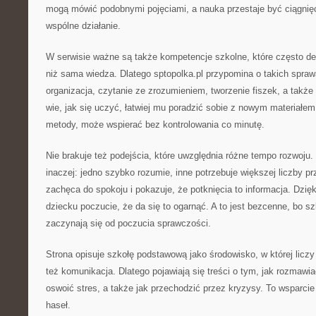
mogą mówić podobnymi pojęciami, a nauka przestaje być ciągnięci
wspólne działanie.
W serwisie ważne są także kompetencje szkolne, które często de
niż sama wiedza. Dlatego sptopolka.pl przypomina o takich spraw
organizacja, czytanie ze zrozumieniem, tworzenie fiszek, a takż
wie, jak się uczyć, łatwiej mu poradzić sobie z nowym materiałem.
metody, może wspierać bez kontrolowania co minutę.
Nie brakuje też podejścia, które uwzględnia różne tempo rozwoju
inaczej: jedno szybko rozumie, inne potrzebuje większej liczby pr
zachęca do spokoju i pokazuje, że potknięcia to informacja. Dzię
dziecku poczucie, że da się to ogarnąć. A to jest bezcenne, bo 
zaczynają się od poczucia sprawczości.
Strona opisuje szkołę podstawową jako środowisko, w której liczy s
też komunikacja. Dlatego pojawiają się treści o tym, jak rozmawia
oswoić stres, a także jak przechodzić przez kryzysy. To wsparcie 
haseł.