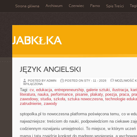
Archiwum
Czerwiec
Parno
Tagi
Strona główna
Spis Treści
JABKŁKA
JĘZYK ANGIELSKI
POSTED BY ADMIN
POSTED ON STY - 11 - 2026
MOŻLIWOŚĆ 
WYŁĄCZONA
Tagi:
cv
,
edukacja
,
entrepreneurship
,
galerie sztuki
,
ilustracja
,
kar
literatura
,
nauka
,
performance
,
pisanie
,
plakaty
,
poezja
,
praca
,
pr
zawodowy
,
studia
,
szkoła
,
sztuka nowoczesna
,
technologie eduk
zatrudnienie
,
zawody
sptopolka.pl to nowoczesna platforma poświęcona temu, co w edu
najważniejsze: treściom do nauki, podpowiedziom na ciekawe za
codziennym rozwijaniu umiejętności. To miejsce, w którym ucze
mama i tata znajdzie konkret do mądrego wspierania, a wychowaw