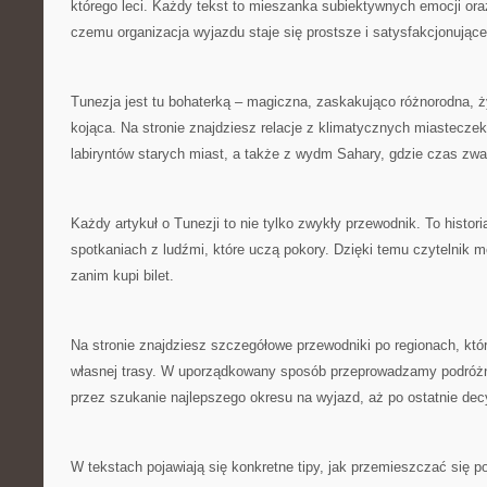
którego leci. Każdy tekst to mieszanka subiektywnych emocji oraz
czemu organizacja wyjazdu staje się prostsze i satysfakcjonujące
Tunezja jest tu bohaterką – magiczna, zaskakująco różnorodna, ży
kojąca. Na stronie znajdziesz relacje z klimatycznych miastec
labiryntów starych miast, a także z wydm Sahary, gdzie czas zwa
Każdy artykuł o Tunezji to nie tylko zwykły przewodnik. To histor
spotkaniach z ludźmi, które uczą pokory. Dzięki temu czytelnik 
zanim kupi bilet.
Na stronie znajdziesz szczegółowe przewodniki po regionach, któ
własnej trasy. W uporządkowany sposób przeprowadzamy podróżnik
przez szukanie najlepszego okresu na wyjazd, aż po ostatnie dec
W tekstach pojawiają się konkretne tipy, jak przemieszczać się po