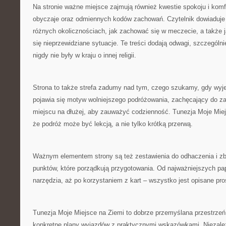
Na stronie ważne miejsce zajmują również kwestie spokoju i komf
obyczaje oraz odmiennych kodów zachowań. Czytelnik dowiaduje 
różnych okolicznościach, jak zachować się w meczecie, a także j
się nieprzewidziane sytuacje. Te treści dodają odwagi, szczególn
nigdy nie były w kraju o innej religii.
Strona to także strefa zadumy nad tym, czego szukamy, gdy wyj
pojawia się motyw wolniejszego podróżowania, zachęcający do z
miejscu na dłużej, aby zauważyć codzienność. Tunezja Moje Mie
że podróż może być lekcją, a nie tylko krótką przerwą.
Ważnym elementem strony są też zestawienia do odhaczenia i zb
punktów, które porządkują przygotowania. Od najważniejszych pa
narzędzia, aż po korzystaniem z kart – wszystko jest opisane pr
Tunezja Moje Miejsce na Ziemi to dobrze przemyślana przestrzeń, 
konkretne plany wyjazdów z praktycznymi wskazówkami. Niezależ