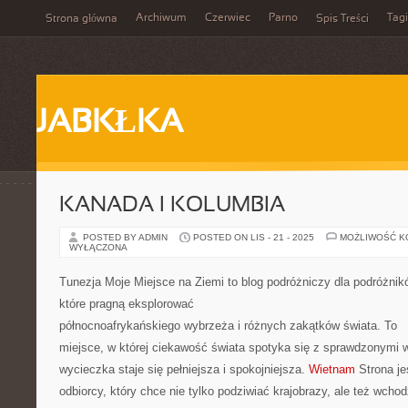
Archiwum
Czerwiec
Parno
Tagi
Strona główna
Spis Treści
JABKŁKA
KANADA I KOLUMBIA
POSTED BY ADMIN
POSTED ON LIS - 21 - 2025
MOŻLIWOŚĆ 
WYŁĄCZONA
Tunezja Moje Miejsce na Ziemi to blog podróżniczy dla podróżnik
które pragną eksplorować
północnoafrykańskiego wybrzeża i różnych zakątków świata. To
miejsce, w której ciekawość świata spotyka się z sprawdzonymi
wycieczka staje się pełniejsza i spokojniejsza.
Wietnam
Strona je
odbiorcy, który chce nie tylko podziwiać krajobrazy, ale też wcho