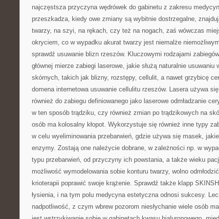
najczęstsza przyczyna wędrówek do gabinetu z zakresu medycyny 
przeszkadza, kiedy owe zmiany są wybitnie dostrzegalne, znajduj
twarzy, na szyi, na rękach, czy też na nogach, zaś wówczas miej
okryciem, co w wypadku akurat twarzy jest niemalże niemożliwy
sprawdź usuwanie blizn rzeszów. Kluczowymi rodzajami zabiegów,
głównej mierze zabiegi laserowe, jakie służą naturalnie usuwaniu
skórnych, takich jak blizny, rozstępy, cellulit, a nawet grzybicę ce
domena internetowa usuwanie cellulitu rzeszów. Lasera używa się
również do zabiegu definiowanego jako laserowe odmładzanie cer
w ten sposób trądziku, czy również zmian po trądzikowych na sk
osób ma kolosalny kłopot. Wykorzystuje się również inne typy zab
w celu wyeliminowania przebarwień, gdzie używa się masek, jakie
enzymy. Zostają one należycie dobrane, w zależności np. w wypa
typu przebarwień, od przyczyny ich powstania, a także wieku pacje
możliwość wymodelowania sobie konturu twarzy, wolno odmłodzić
krioterapii poprawić swoje krążenie. Sprawdź także klapp SKI
łysienia, i na tym polu medycyna estetyczna odnosi sukcesy. Lecz
nadpotliwość, z czym wbrew pozorom niesłychanie wiele osób ma
jest wstrzykiwanie sobie w gabinetach kwasu hialuronowego, międ