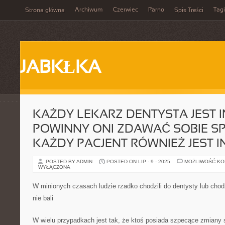
Archiwum
Czerwiec
Parno
Tagi
Strona główna
Spis Treści
JABKŁKA
KAŻDY LEKARZ DENTYSTA JEST I
POWINNY ONI ZDAWAĆ SOBIE SP
KAŻDY PACJENT RÓWNIEŻ JEST I
POSTED BY ADMIN
POSTED ON LIP - 9 - 2025
MOŻLIWOŚĆ K
WYŁĄCZONA
W minionych czasach ludzie rzadko chodzili do dentysty lub chodzil
nie bali
W wielu przypadkach jest tak, że ktoś posiada szpecące zmiany s