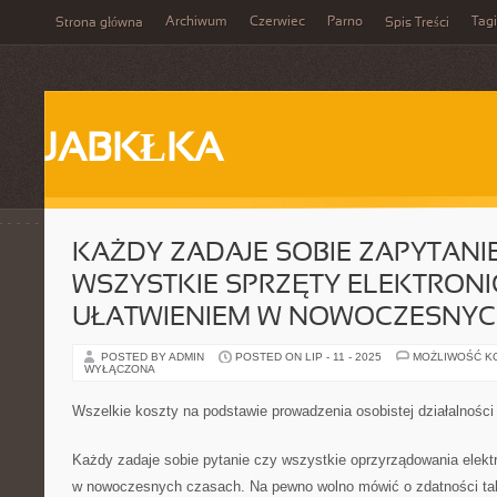
Archiwum
Czerwiec
Parno
Tagi
Strona główna
Spis Treści
JABKŁKA
KAŻDY ZADAJE SOBIE ZAPYTANI
WSZYSTKIE SPRZĘTY ELEKTRONI
UŁATWIENIEM W NOWOCZESNYC
POSTED BY ADMIN
POSTED ON LIP - 11 - 2025
MOŻLIWOŚĆ K
WYŁĄCZONA
Wszelkie koszty na podstawie prowadzenia osobistej działalności
Każdy zadaje sobie pytanie czy wszystkie oprzyrządowania elek
w nowoczesnych czasach. Na pewno wolno mówić o zdatności ta