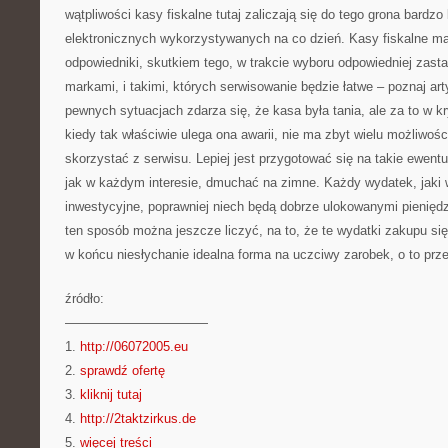
wątpliwości kasy fiskalne tutaj zaliczają się do tego grona bardz
elektronicznych wykorzystywanych na co dzień. Kasy fiskalne ma
odpowiedniki, skutkiem tego, w trakcie wyboru odpowiedniej zast
markami, i takimi, których serwisowanie będzie łatwe – poznaj ar
pewnych sytuacjach zdarza się, że kasa była tania, ale za to w
kiedy tak właściwie ulega ona awarii, nie ma zbyt wielu możliwoś
skorzystać z serwisu. Lepiej jest przygotować się na takie ewent
jak w każdym interesie, dmuchać na zimne. Każdy wydatek, jaki
inwestycyjne, poprawniej niech będą dobrze ulokowanymi pieniędzm
ten sposób można jeszcze liczyć, na to, że te wydatki zakupu si
w końcu niesłychanie idealna forma na uczciwy zarobek, o to prze
źródło:
———————————
1.
http://06072005.eu
2.
sprawdź ofertę
3.
kliknij tutaj
4.
http://2taktzirkus.de
5.
więcej treści