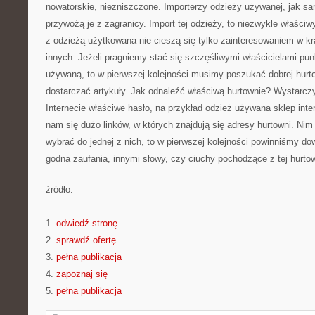
nowatorskie, niezniszczone. Importerzy odzieży używanej, jak 
przywożą je z zagranicy. Import tej odzieży, to niezwykle właści
z odzieżą użytkowana nie cieszą się tylko zainteresowaniem w kr
innych. Jeżeli pragniemy stać się szczęśliwymi właścicielami pu
używaną, to w pierwszej kolejności musimy poszukać dobrej hurto
dostarczać artykuły. Jak odnaleźć właściwą hurtownie? Wystarcz
Internecie właściwe hasło, na przykład odzież używana sklep int
nam się dużo linków, w których znajdują się adresy hurtowni. Ni
wybrać do jednej z nich, to w pierwszej kolejności powinniśmy dow
godna zaufania, innymi słowy, czy ciuchy pochodzące z tej hurtow
źródło:
———————————
1.
odwiedź stronę
2.
sprawdź ofertę
3.
pełna publikacja
4.
zapoznaj się
5.
pełna publikacja