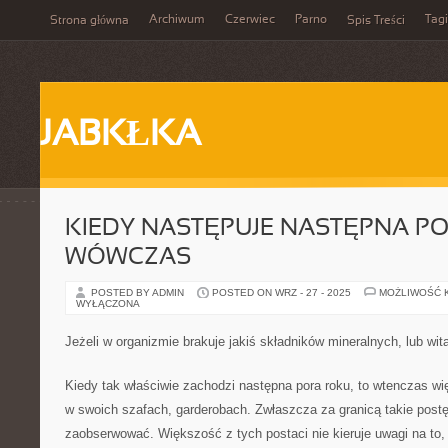
Archiwum
Czerwiec
Parno
Tagi
Strona główna
Spis Treści
JABKŁKA
KIEDY NASTĘPUJE NASTĘPNA PO
WÓWCZAS
POSTED BY ADMIN
POSTED ON WRZ - 27 - 2025
MOŻLIWOŚĆ 
WYŁĄCZONA
Jeżeli w organizmie brakuje jakiś składników mineralnych, lub wit
Kiedy tak właściwie zachodzi następna pora roku, to wtenczas wi
w swoich szafach, garderobach. Zwłaszcza za granicą takie post
zaobserwować. Większość z tych postaci nie kieruje uwagi na to,