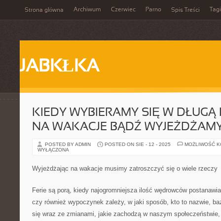
Archiwum
Czerwiec
Parno
Tagi
Strona główna
Spis Treści
JABKŁKA
KIEDY WYBIERAMY SIĘ W DŁUGĄ
NA WAKACJE BĄDŹ WYJEŻDŻAM
POSTED BY ADMIN
POSTED ON SIE - 12 - 2025
MOŻLIWOŚĆ 
WYŁĄCZONA
Wyjeżdżając na wakacje musimy zatroszczyć się o wiele rzeczy
Ferie są porą, kiedy najogromniejsza ilość wędrowców postanawia
czy również wypoczynek zależy, w jaki sposób, kto to nazwie, ba
się wraz ze zmianami, jakie zachodzą w naszym społeczeństwie, 