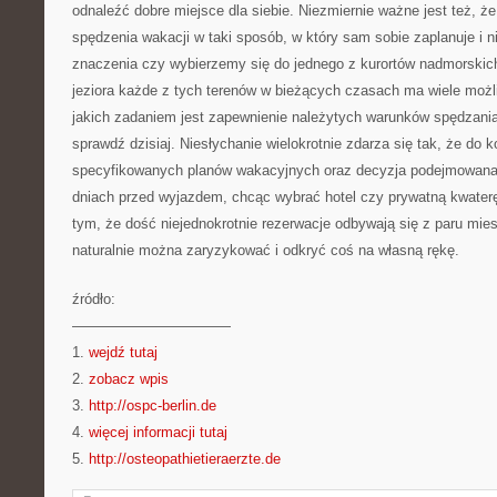
odnaleźć dobre miejsce dla siebie. Niezmiernie ważne jest też, 
spędzenia wakacji w taki sposób, w który sam sobie zaplanuje i 
znaczenia czy wybierzemy się do jednego z kurortów nadmorskich
jeziora każde z tych terenów w bieżących czasach ma wiele możl
jakich zadaniem jest zapewnienie należytych warunków spędzania
sprawdź dzisiaj. Niesłychanie wielokrotnie zdarza się tak, że do
specyfikowanych planów wakacyjnych oraz decyzja podejmowana 
dniach przed wyjazdem, chcąc wybrać hotel czy prywatną kwaterę
tym, że dość niejednokrotnie rezerwacje odbywają się z paru m
naturalnie można zaryzykować i odkryć coś na własną rękę.
źródło:
———————————
1.
wejdź tutaj
2.
zobacz wpis
3.
http://ospc-berlin.de
4.
więcej informacji tutaj
5.
http://osteopathietieraerzte.de