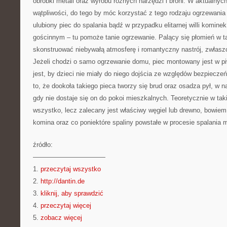
obróbki metali oraz wyrobu różnych narzędzi i broni. W aktualnyc
wątpliwości, do tego by móc korzystać z tego rodzaju ogrzewania
ulubiony piec do spalania bądź w przypadku elitarnej willi komine
gościnnym – tu pomoże tanie ogrzewanie. Palący się płomień w t
skonstruować niebywałą atmosferę i romantyczny nastrój, zwłas
Jeżeli chodzi o samo ogrzewanie domu, piec montowany jest w piw
jest, by dzieci nie miały do niego dojścia ze względów bezpiecz
to, że dookoła takiego pieca tworzy się brud oraz osadza pył, w n
gdy nie dostaje się on do pokoi mieszkalnych. Teoretycznie w ta
wszystko, lecz zalecany jest właściwy węgiel lub drewno, bowie
komina oraz co poniektóre spaliny powstałe w procesie spalania
źródło:
———————————
1.
przeczytaj wszystko
2.
http://dantin.de
3.
kliknij, aby sprawdzić
4.
przeczytaj więcej
5.
zobacz więcej