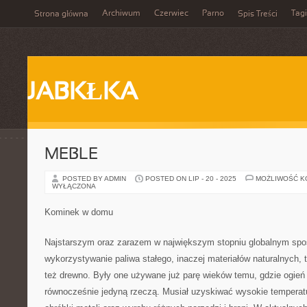
Archiwum
Czerwiec
Parno
Tagi
Strona główna
Spis Treści
JABKŁKA
MEBLE
POSTED BY ADMIN
POSTED ON LIP - 20 - 2025
MOŻLIWOŚĆ 
WYŁĄCZONA
Kominek w domu
Najstarszym oraz zarazem w największym stopniu globalnym spo
wykorzystywanie paliwa stałego, inaczej materiałów naturalnych, t
też drewno. Były one używane już parę wieków temu, gdzie ogień 
równocześnie jedyną rzeczą. Musiał uzyskiwać wysokie temperat