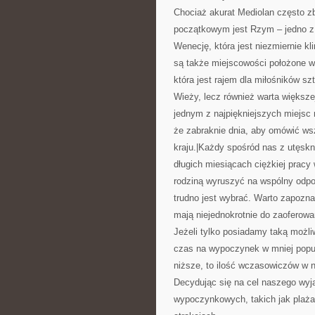
Chociaż akurat Mediolan często z
początkowym jest Rzym – jedno z 
Wenecję, która jest niezmiernie 
są także miejscowości położone w 
która jest rajem dla miłośników s
Wieży, lecz również warta większej
jednym z najpiękniejszych miejsc 
że zabraknie dnia, aby omówić ws
kraju.|Każdy spośród nas z utęskn
długich miesiącach ciężkiej pracy
rodziną wyruszyć na wspólny odpo
trudno jest wybrać. Warto zapozna
mają niejednokrotnie do zaoferowan
Jeżeli tylko posiadamy taką możl
czas na wypoczynek w mniej popul
niższe, to ilość wczasowiczów w na
Decydując się na cel naszego wy
wypoczynkowych, takich jak plaża 