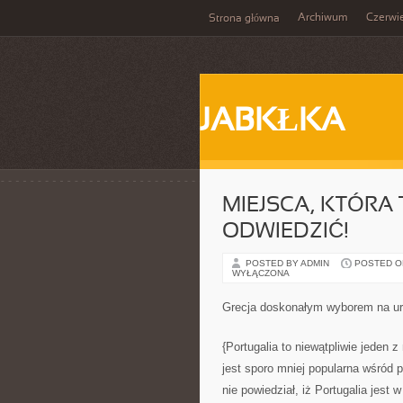
Archiwum
Czerwi
Strona główna
JABKŁKA
MIEJSCA, KTÓRA
ODWIEDZIĆ!
POSTED BY ADMIN
POSTED ON 
WYŁĄCZONA
Grecja doskonałym wyborem na ur
{Portugalia to niewątpliwie jeden 
jest sporo mniej popularna wśród p
nie powiedział, iż Portugalia jest