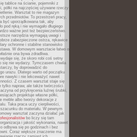
ię tablice na ścianie, pojemniki z
, półki na najczęściej używane rzeczy
etlenie. Warsztat to nie magazyn
ch przedmiotów. To przestrzeń pracy,
na być uporządkowana tak, aby
o pod ręką i nie wymagało długiego
ardzo ważne jest też bezpieczeństwo.
ostsze narzędzia wymagają uwagi i
obrze zabezpieczone ostrza, rękawice
lary ochronne i stabilne stanowisko
dstawa. W domowym warsztacie łatwo o
 właśnie ona bywa zdradliwa.
wydaje się, że skoro robi coś setny
go się nie wydarzy. Tymczasem chwila
tarczy, by doprowadzić do
go urazu. Dlatego warto od początku
re nawyki i nie lekceważyć nawet
nności. Z czasem warsztat staje się
 tylko napraw, ale także twórczości.
aczyna od przykręcenia luźnej śrubki,
iesiącach projektuje własne półki,
e meble albo tworzy dekoracje z
alu. Taka praca uczy cierpliwości,
i szacunku do materiału. W pewnym
mowy warsztat zaczyna działać jak
rofesjonalistów
bo liczy się tam
organizacja i jakość wykonania, nawet
ko odbywa się po godzinach i bez
cowni. Coraz większe znaczenie ma
awianie rzeczy zamiast ich