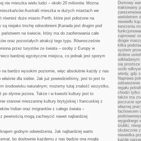
Domowy wars
ej nie mieszka wielu ludzi – około 20 milionów. Można
traktowany j
mieszkańców Australii mieszka w dużych miastach we
zarezerwowa
wieloletnim
t również duże miasto Perth, które jest położone na
niewielki kąc
 są niejako trochę odosobnieni.|Kanada jest drugim pod
tworzenia m
funkcjonowa
państwem na świecie, który ma do zaoferowania całe
zajmować os
drogie masz
w oraz pozostałych atrakcji tego typu. Równocześnie
kilka podst
eniona przez turystów ze świata – osoby z Europy w
system prze
drobne uster
ieco bardziej egzotyczne miejsca, co jednak jest sporym
odkładanym n
się prostsze
osób odkryw
e na bardzo wysokim poziomie, więc absolutnie każdy z nas
wtedy, gdy s
Naprawa pol
właśnie dla siebie. Jak już powiedzieliśmy, jest to jest to
odświeżenie 
ym środowisku naturalnym; możemy tutaj znaleźć wszystko,
regału potra
chodzi tylko
po słynne jeziora. Także i w kwestii kultury jest to
także ma zn
ie stanowi mieszaninę kultury brytyjskiej i francuskiej z
poczucie spr
własnej prac
ków Indian oraz imigrantów z całego świata –
fachowcem o
podstawowym
a z pewnością mogą zachwycić nawet najbardziej
wygodnego w
śrubki, nieop
skutecznie z
 krajem godnym odwiedzenia. Jak najbardziej warto
niewielka pr
j temat, bo dosłownie każdemu z nas będzie ona mogła
każde narzę