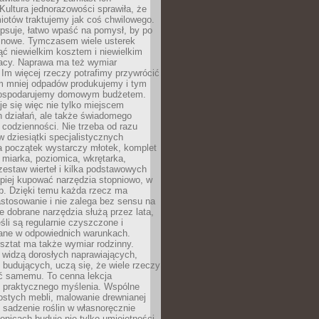
Kultura jednorazowości sprawiła, że
iotów traktujemy jak coś chwilowego.
psuje, łatwo wpaść na pomysł, by po
ć nowe. Tymczasem wiele usterek
ć niewielkim kosztem i niewielkim
acy. Naprawa ma też wymiar
 Im więcej rzeczy potrafimy przywrócić
ym mniej odpadów produkujemy i tym
gospodarujemy domowym budżetem.
je się więc nie tylko miejscem
 działań, ale także świadomego
 codzienności. Nie trzeba od razu
 dziesiątki specjalistycznych
a początek wystarczy młotek, komplet
 miarka, poziomica, wkrętarka,
zestaw wierteł i kilka podstawowych
epiej kupować narzędzia stopniowo, w
eb. Dzięki temu każda rzecz ma
stosowanie i nie zalega bez sensu na
e dobrane narzędzia służą przez lata,
śli są regularnie czyszczone i
ne w odpowiednich warunkach.
ztat ma także wymiar rodzinny.
e widzą dorosłych naprawiających,
 budujących, uczą się, że wiele rzeczy
ć samemu. To cenna lekcja
 i praktycznego myślenia. Wspólne
ostych mebli, malowanie drewnianej
 sadzenie roślin w własnoręcznie
onicach buduje nie tylko umiejętności,