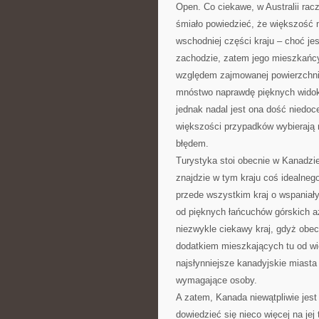
Open. Co ciekawe, w Australii racz
śmiało powiedzieć, że większość 
wschodniej części kraju – choć jes
zachodzie, zatem jego mieszkańcy
względem zajmowanej powierzchni 
mnóstwo naprawdę pięknych widokó
jednak nadal jest ona dość niedoc
większości przypadków wybierają n
błędem.
Turystyka stoi obecnie w Kanadzi
znajdzie w tym kraju coś idealnego 
przede wszystkim kraj o wspaniał
od pięknych łańcuchów górskich aż 
niezwykle ciekawy kraj, gdyż obecn
dodatkiem mieszkających tu od wie
najsłynniejsze kanadyjskie miast
wymagające osoby.
A zatem, Kanada niewątpliwie jest
dowiedzieć się nieco więcej na je