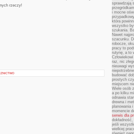
sprawdzają s
jnych rzeczy!
przegródkami
i mocne oświ
przypadkowy
która powin
wszystko był
szukania. B
Nawet najpr
szacunku. D
robocze, oku
pracy to po
rutynę, a to
Człowiekowi 
raz, nic złe
nieuwagi wys
niepotrzebne
CZNICTWO
budować dob
prostych czy
miejscem nie
Wiele osób z
a po kilku m
odnawia star
drewna i met
planowania 
momencie do
serwis dla p
dokładność, 
jeśli wszyst
wielkiej pra
również napr