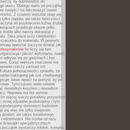
tarczy, by doprowadzić do
go urazu. Dlatego warto od początku
re nawyki i nie lekceważyć nawet
nności. Z czasem warsztat staje się
 tylko napraw, ale także twórczości.
aczyna od przykręcenia luźnej śrubki,
iesiącach projektuje własne półki,
e meble albo tworzy dekoracje z
alu. Taka praca uczy cierpliwości,
i szacunku do materiału. W pewnym
mowy warsztat zaczyna działać jak
rofesjonalistów
bo liczy się tam
organizacja i jakość wykonania, nawet
ko odbywa się po godzinach i bez
cowni. Coraz większe znaczenie ma
awianie rzeczy zamiast ich
Kultura jednorazowości sprawiła, że
iotów traktujemy jak coś chwilowego.
psuje, łatwo wpaść na pomysł, by po
ć nowe. Tymczasem wiele usterek
ć niewielkim kosztem i niewielkim
acy. Naprawa ma też wymiar
 Im więcej rzeczy potrafimy przywrócić
ym mniej odpadów produkujemy i tym
gospodarujemy domowym budżetem.
je się więc nie tylko miejscem
 działań, ale także świadomego
 codzienności. Nie trzeba od razu
 dziesiątki specjalistycznych
a początek wystarczy młotek, komplet