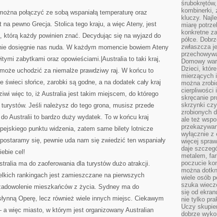
śrubokrętów,
kombinerki, 
ożna połączyć ze sobą wspaniałą temperaturę oraz
kluczy. Najl
 na pewno Grecja. Stolica tego kraju, a więc Ateny, jest
miarę potrz
konkretne za
ią, którą każdy powinien znać. Decydując się na wyjazd do
półce. Dobrz
zwłaszcza je
nie dosięgnie nas nuda. W każdym momencie bowiem Ateny
przechowywa
ymi zabytkami oraz opowieściami.|Australia to taki kraj,
Domowy wars
Dzieci, któr
i może uchodzić za niemalże prawdziwy raj. W końcu to
mierzących i
e świeci słońce, zarobki są godne, a na dodatek cały kraj
można zrobi
cierpliwości
iwi więc to, iż Australia jest takim miejscem, do którego
skręcanie pr
skrzynki czy
 turystów. Jeśli należysz do tego grona, musisz przede
zrobionych d
do Australii to bardzo duży wydatek. To w końcu kraj
ale też wsp
przekazywani
pejskiego punktu widzenia, zatem same bilety lotnicze
wyłącznie z 
 postaramy się, pewnie uda nam się zwiedzić ten wspaniały
więcej spraw
daje szczegó
iebie cel!
metalem, fa
poczucie kon
tralia ma do zaoferowania dla turystów dużo atrakcji.
można dotkn
lkich rankingach jest zamieszczane na pierwszych
wiele osób p
szuka wieczo
 zadowolenie mieszkańców z życia. Sydney ma do
się od ekra
słynną Operę, lecz również wiele innych miejsc. Ciekawym
nie tylko pr
Uczy skupien
 a więc miasto, w którym jest organizowany Australian
dobrze wyko