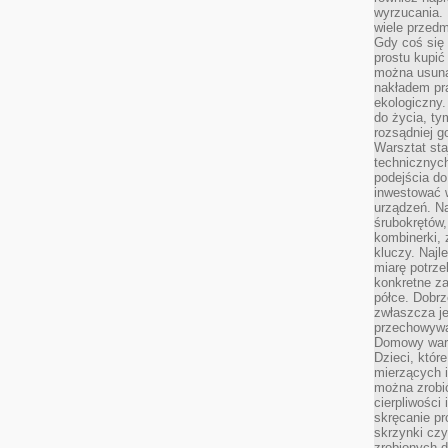
wyrzucania. 
wiele przedm
Gdy coś się 
prostu kupi
można usuną
nakładem pr
ekologiczny.
do życia, t
rozsądniej 
Warsztat sta
technicznych
podejścia do
inwestować w
urządzeń. N
śrubokrętów,
kombinerki, 
kluczy. Najl
miarę potrz
konkretne za
półce. Dobrz
zwłaszcza je
przechowywa
Domowy wars
Dzieci, któr
mierzących i
można zrobi
cierpliwości
skręcanie pr
skrzynki czy
zrobionych d