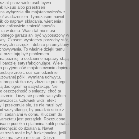
ztat przez wiele osób bywa
ak luksus albo przestrzeń
na wyłącznie dla majsterkowiczów z
 doświadczeniem. Tymczasem nawet
ik do napraw, składania, wiercenia i
oże całkowicie zmienić sposób
nia w domu. Warsztat nie musi
obnego garażu ani być wyposażony w
yny. Czasem wystarczy porządny stół,
awowych narzędzi i dobrze przemyślany
chowywania. To właśnie dzięki temu
ki przestają być problemem
a później, a codzienne naprawy stają
 i bardziej satysfakcjonujące. Wiele
a przyjemność majsterkowania dopiero
próbuje zrobić coś samodzielnie.
uzowanej półki, wymiana uchwytu,
starego stołka czy złożenie prostego
fią dać ogromną satysfakcję. Nie
 o oszczędność pieniędzy, choć ta
aczenie. Liczy się przede wszystkim
awczości. Człowiek widzi efekt
y i przekonuje się, że nie musi być
d wszystkiego, by poradzić sobie z
i zadaniami w domu. Kluczem do
arsztatu jest porządek. Rozrzucone
isane pudełka i plątanina kabli potrafią
niechęcić do działania. Nawet
zestrzeń może być funkcjonalna, jeśli
dzie ma swoje miejsce. Dobrze