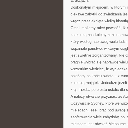
atrakcjach.
Doskonałym miejscem, w którym m
ciekawe zabytki do zwiedzania jest
wręcz przesiąknięta wielką histor
Grecji możemy mieć pewność, iż 
zaskoczą nas kolejnymi niesamowit
który według naprawdę wielu ludz
wspaniałe państwo, w którym ciągl
jest świetnie zorganizowany. Nie dz
pragnie wybrać się naprawdę wielu
wszystkim wiedzieć, iż wycieczka 
położony na końcu świata – z euro
kosztują majątek. Jednakże jeżeli
kraj. Trzeba po prostu ustalić dla s
A należy otwarcie przyznać, że Aus
Oczywiście Sydney, które we wsze
miejscach, jeżeli brać pod uwagę
zaoferowania wiele zabytków, np. 
miejscem jest również Melbourne –