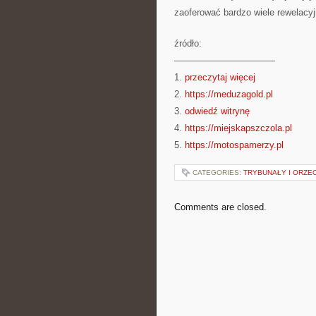
zaoferować bardzo wiele rewelacy
źródło:
———————————
1.
przeczytaj więcej
2.
https://meduzagold.pl
3.
odwiedź witrynę
4.
https://miejskapszczola.pl
5.
https://motospamerzy.pl
CATEGORIES:
TRYBUNAŁY I ORZE
Comments are closed.