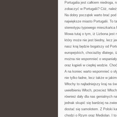
Portugalia jest całkiem niedroga, 
zobaczyć w Portugalii? Cóż, należ
Na dobry początek warto brać pod 
największe miasto Portugalii. To 
stereotypu typowego mieszkańca P
Mowa tutaj o tym, iż Lizbona jest n
który może nie jest biedny, lecz 
nasz kraj będzie bogatszy od Portu
europejskich, chociażby dlatego, i
można nie wspomnieć o wspaniałyc
oraz kąpieli w ciepłej wodzie. Ch
A na koniec warto wspomnieć o sły
nie tylko ładne, lecz także w jaki
Włochy to najładniejszy kraj na ś
uwielbieniu Włoch, przecież Włoch
również dały dla nas genialnych 
jednak skupić się bardziej na zwied
dostać się samolotem. Z Polski ka
chodzi o Rzym oraz Mediolan. I t