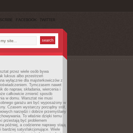
SCRIBE
FACEBOOK
TWITTER
ztat przez wiele osób bywa
ak luksus albo przestrzeń
na wyłącznie dla majsterkowiczów z
 doświadczeniem. Tymczasem nawet
ik do napraw, składania, wiercenia i
oże całkowicie zmienić sposób
nia w domu. Warsztat nie musi
obnego garażu ani być wyposażony w
yny. Czasem wystarczy porządny stół,
awowych narzędzi i dobrze przemyślany
chowywania. To właśnie dzięki temu
ki przestają być problemem
a później, a codzienne naprawy stają
 i bardziej satysfakcjonujące. Wiele