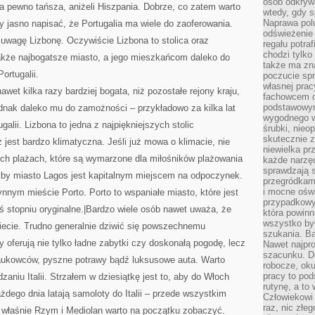
osób odkryw
na pewno tańsza, aniżeli Hiszpania. Dobrze, co zatem warto
wtedy, gdy s
Naprawa pol
y jasno napisać, że Portugalia ma wiele do zaoferowania.
odświeżenie 
uwagę Lizbonę. Oczywiście Lizbona to stolica oraz
regału potra
chodzi tylko
także najbogatsze miasto, a jego mieszkańcom daleko do
także ma zn
ortugalii.
poczucie spr
własnej prac
awet kilka razy bardziej bogata, niż pozostałe rejony kraju,
fachowcem o
podstawowym
jednak daleko mu do zamożności – przykładowo za kilka lat
wygodnego w
galii. Lizbona to jedna z najpiękniejszych stolic
śrubki, nieop
skutecznie z
ż jest bardzo klimatyczna. Jeśli już mowa o klimacie, nie
niewielka pr
h plażach, które są wymarzone dla miłośników plażowania
każde narzę
sprawdzają s
oćby miasto Lagos jest kapitalnym miejscem na odpoczynek.
przegródkami
i mocne oświ
nnym mieście Porto. Porto to wspaniałe miasto, które jest
przypadkowy
mś stopniu oryginalne.|Bardzo wiele osób nawet uważa, że
która powin
wszystko był
wiecie. Trudno generalnie dziwić się powszechnemu
szukania. B
y oferują nie tylko ładne zabytki czy doskonałą pogodę, lecz
Nawet najpr
szacunku. D
naukowców, pyszne potrawy bądź luksusowe auta. Warto
robocze, oku
pracy to po
zaniu Italii. Strzałem w dziesiątkę jest to, aby do Włoch
rutynę, a to
żdego dnia latają samoloty do Italii – przede wszystkim
Człowiekowi 
raz, nic złe
o właśnie Rzym i Mediolan warto na początku zobaczyć.