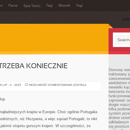
ec
Parno
Tagi
Wtorek
Tagi
Spis Treści
SUB
 TRZEBA KONIECZNIE
Domowy wars
traktowany j
zarezerwowa
wieloletnim
MIEJSCA,
LIP - 4 - 2025
MOŻLIWOŚĆ KOMENTOWANIA
ZOSTAŁA
niewielki kąc
KTÓRA
TRZEBA
tworzenia m
KONIECZNIE
funkcjonowa
ODWIEDZIĆ!
lop
zajmować os
drogie masz
kilka podst
z najładniejszych krajów w Europie. Choć ogólnie Portugalia
system prze
drobne uster
odróżnych, niż Hiszpania, a więc sąsiad Portugalii, to nikt
odkładanym n
 w jakimś stopniu gorszym krajem. W szczególności, że
się prostsze