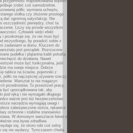
a przyjemność majsterkowania dopiero
próbuje zrobić coś samodzielnie.
uzowanej półki, wymiana uchwytu,
starego stołka czy złożenie prostego
fią dać ogromną satysfakcję. Nie
 o oszczędność pieniędzy, choć ta
aczenie. Liczy się przede wszystkim
awczości. Człowiek widzi efekt
y i przekonuje się, że nie musi być
d wszystkiego, by poradzić sobie z
i zadaniami w domu. Kluczem do
arsztatu jest porządek. Rozrzucone
isane pudełka i plątanina kabli potrafią
niechęcić do działania. Nawet
zestrzeń może być funkcjonalna, jeśli
dzie ma swoje miejsce. Dobrze
ię tablice na ścianie, pojemniki z
, półki na najczęściej używane rzeczy
etlenie. Warsztat to nie magazyn
ch przedmiotów. To przestrzeń pracy,
na być uporządkowana tak, aby
o pod ręką i nie wymagało długiego
ardzo ważne jest też bezpieczeństwo.
ostsze narzędzia wymagają uwagi i
obrze zabezpieczone ostrza, rękawice
lary ochronne i stabilne stanowisko
dstawa. W domowym warsztacie łatwo o
 właśnie ona bywa zdradliwa.
wydaje się, że skoro robi coś setny
go się nie wydarzy. Tymczasem chwila