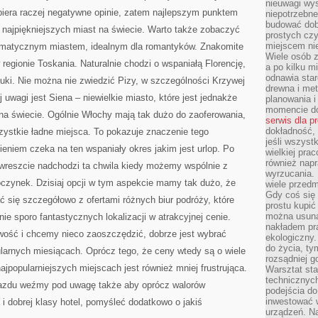
nieuwagi wys
biera raczej negatywne opinie, zatem najlepszym punktem
niepotrzebne
budować dob
najpiękniejszych miast na świecie. Warto także zobaczyć
prostych czy
miejscem nie
klimatycznym miastem, idealnym dla romantyków. Znakomite
Wiele osób z
regionie Toskania. Naturalnie chodzi o wspaniałą Florencję,
a po kilku m
odnawia star
ztuki. Nie można nie zwiedzić Pizy, w szczególności Krzywej
drewna i met
 uwagi jest Siena – niewielkie miasto, które jest jednakże
planowania 
momencie do
na świecie. Ogólnie Włochy mają tak dużo do zaoferowania,
serwis dla p
dokładność, 
zystkie ładne miejsca. To pokazuje znaczenie tego
jeśli wszyst
ieniem czeka na ten wspaniały okres jakim jest urlop. Po
wielkiej pra
również napr
 wreszcie nadchodzi ta chwila kiedy możemy wspólnie z
wyrzucania. 
czynek. Dzisiaj opcji w tym aspekcie mamy tak dużo, że
wiele przedm
Gdy coś się 
ć się szczegółowo z ofertami różnych biur podróży, które
prostu kupi
można usuną
ie sporo fantastycznych lokalizacji w atrakcyjnej cenie.
nakładem pr
iwość i chcemy nieco zaoszczędzić, dobrze jest wybrać
ekologiczny.
do życia, t
arnych miesiącach. Oprócz tego, że ceny wtedy są o wiele
rozsądniej 
jpopularniejszych miejscach jest również mniej frustrująca.
Warsztat sta
technicznych
jazdu weźmy pod uwagę także aby oprócz walorów
podejścia do
inwestować w
i dobrej klasy hotel, pomyśleć dodatkowo o jakiś
urządzeń. N