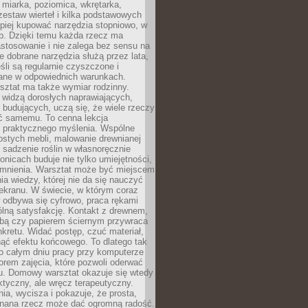
 miarka, poziomica, wkrętarka,
zestaw wierteł i kilka podstawowych
epiej kupować narzędzia stopniowo, w
eb. Dzięki temu każda rzecz ma
stosowanie i nie zalega bez sensu na
e dobrane narzędzia służą przez lata,
śli są regularnie czyszczone i
ne w odpowiednich warunkach.
ztat ma także wymiar rodzinny.
e widzą dorosłych naprawiających,
 budujących, uczą się, że wiele rzeczy
ć samemu. To cenna lekcja
 i praktycznego myślenia. Wspólne
ostych mebli, malowanie drewnianej
 sadzenie roślin w własnoręcznie
onicach buduje nie tylko umiejętności,
omnienia. Warsztat może być miejscem
a wiedzy, której nie da się nauczyć
ekranu. W świecie, w którym coraz
 odbywa się cyfrowo, praca rękami
lną satysfakcję. Kontakt z drewnem,
rbą czy papierem ściernym przywraca
kretu. Widać postęp, czuć materiał,
ąć efektu końcowego. To dlatego tak
o całym dniu pracy przy komputerze
rem zajęcia, które pozwoli oderwać
nu. Domowy warsztat okazuje się wtedy
aktyczny, ale wręcz terapeutyczny.
ia, wycisza i pokazuje, że prosta,
nana rzecz może dać ogromną radość.