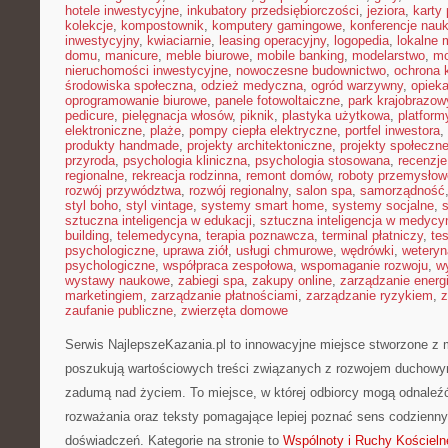
hotele inwestycyjne
,
inkubatory przedsiębiorczości
,
jeziora
,
karty 
kolekcje
,
kompostownik
,
komputery gamingowe
,
konferencje nau
inwestycyjny
,
kwiaciarnie
,
leasing operacyjny
,
logopedia
,
lokalne 
domu
,
manicure
,
meble biurowe
,
mobile banking
,
modelarstwo
,
mo
nieruchomości inwestycyjne
,
nowoczesne budownictwo
,
ochrona
środowiska społeczna
,
odzież medyczna
,
ogród warzywny
,
opiek
oprogramowanie biurowe
,
panele fotowoltaiczne
,
park krajobrazow
pedicure
,
pielęgnacja włosów
,
piknik
,
plastyka użytkowa
,
platfor
elektroniczne
,
plaże
,
pompy ciepła elektryczne
,
portfel inwestora
,
produkty handmade
,
projekty architektoniczne
,
projekty społeczn
przyroda
,
psychologia kliniczna
,
psychologia stosowana
,
recenzje
regionalne
,
rekreacja rodzinna
,
remont domów
,
roboty przemysłow
rozwój przywództwa
,
rozwój regionalny
,
salon spa
,
samorządność
styl boho
,
styl vintage
,
systemy smart home
,
systemy socjalne
,
sztuczna inteligencja w edukacji
,
sztuczna inteligencja w medycy
building
,
telemedycyna
,
terapia poznawcza
,
terminal płatniczy
,
te
psychologiczne
,
uprawa ziół
,
usługi chmurowe
,
wędrówki
,
weteryn
psychologiczne
,
współpraca zespołowa
,
wspomaganie rozwoju
,
w
wystawy naukowe
,
zabiegi spa
,
zakupy online
,
zarządzanie energ
marketingiem
,
zarządzanie płatnościami
,
zarządzanie ryzykiem
,
z
zaufanie publiczne
,
zwierzęta domowe
Serwis NajlepszeKazania.pl to innowacyjne miejsce stworzone z 
poszukują wartościowych treści związanych z rozwojem duchow
zadumą nad życiem. To miejsce, w której odbiorcy mogą odnaleźć
rozważania oraz teksty pomagające lepiej poznać sens codzienn
doświadczeń. Kategorie na stronie to
Wspólnoty i Ruchy Kościeln