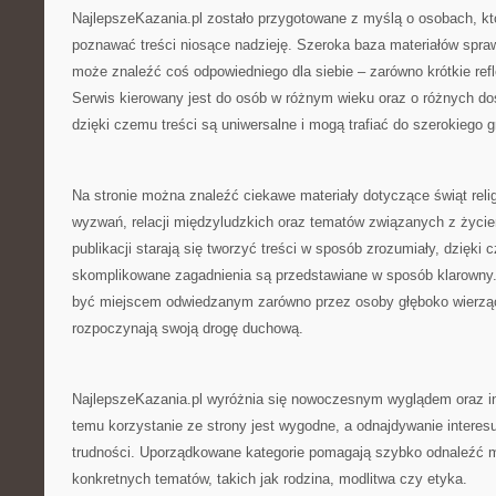
NajlepszeKazania.pl zostało przygotowane z myślą o osobach, któ
poznawać treści niosące nadzieję. Szeroka baza materiałów spra
może znaleźć coś odpowiedniego dla siebie – zarówno krótkie refle
Serwis kierowany jest do osób w różnym wieku oraz o różnych d
dzięki czemu treści są uniwersalne i mogą trafiać do szerokiego 
Na stronie można znaleźć ciekawe materiały dotyczące świąt reli
wyzwań, relacji międzyludzkich oraz tematów związanych z życie
publikacji starają się tworzyć treści w sposób zrozumiały, dzięki
skomplikowane zagadnienia są przedstawiane w sposób klarowny.
być miejscem odwiedzanym zarówno przez osoby głęboko wierzące,
rozpoczynają swoją drogę duchową.
NajlepszeKazania.pl wyróżnia się nowoczesnym wyglądem oraz int
temu korzystanie ze strony jest wygodne, a odnajdywanie interesu
trudności. Uporządkowane kategorie pomagają szybko odnaleźć m
konkretnych tematów, takich jak rodzina, modlitwa czy etyka.