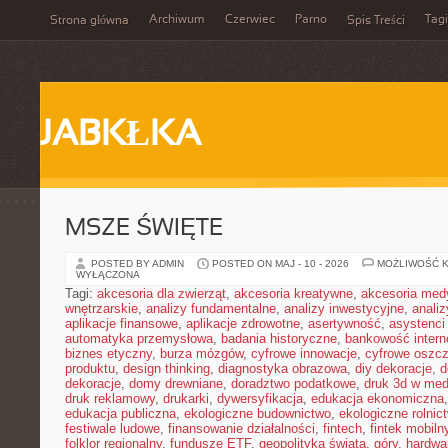
Archiwum
Czerwiec
Parno
Tagi
Strona główna
Spis Treści
JABKŁKA
MSZE ŚWIĘTE
POSTED BY ADMIN
POSTED ON MAJ - 10 - 2026
MOŻLIWOŚĆ 
WYŁĄCZONA
Tagi:
akcesoria dla zwierząt
,
akcesoria kreatywne
,
akcesoria med
wnętrzarskie
,
analizy fundamentalne
,
analizy inwestycyjne
,
analiz
aplikacje finansowe
,
aplikacje zdrowotne
,
asertywność
,
asystenci
automatyka przemysłowa
,
badania historyczne
,
bankowość intern
biznes etyczny
,
burza mózgów
,
cyfrowe innowacje
,
cyfrowe oszc
produktu
,
design thinking
,
diagnostyka obrazowa
,
diy dekoracje
,
d
dekoracje
,
domy drewniane
,
doradztwo podatkowe
,
druk 3d w me
druk reklamowy
,
drukarki
,
dywersyfikacja
,
edukacja ekonomiczna
edukacja publiczna
,
ekologiczne budownictwo
,
ekologiczne rolnic
festiwale ludowe
,
finansowanie działalności
,
fintech
,
fintek mobiln
folklor regionalny
,
fundusze ETF
,
geopolityka świata
,
góry
,
hardwa