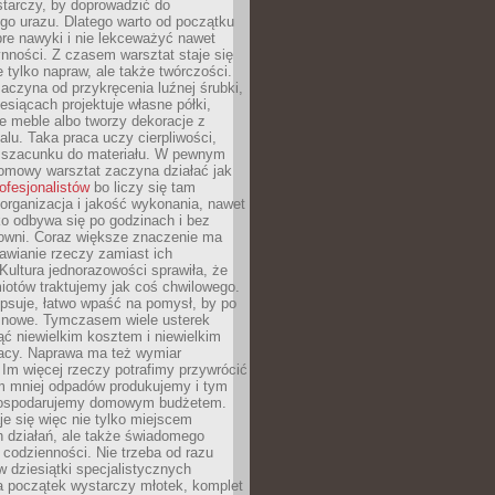
tarczy, by doprowadzić do
go urazu. Dlatego warto od początku
re nawyki i nie lekceważyć nawet
nności. Z czasem warsztat staje się
 tylko napraw, ale także twórczości.
aczyna od przykręcenia luźnej śrubki,
iesiącach projektuje własne półki,
e meble albo tworzy dekoracje z
alu. Taka praca uczy cierpliwości,
i szacunku do materiału. W pewnym
mowy warsztat zaczyna działać jak
rofesjonalistów
bo liczy się tam
organizacja i jakość wykonania, nawet
ko odbywa się po godzinach i bez
cowni. Coraz większe znaczenie ma
awianie rzeczy zamiast ich
Kultura jednorazowości sprawiła, że
iotów traktujemy jak coś chwilowego.
psuje, łatwo wpaść na pomysł, by po
ć nowe. Tymczasem wiele usterek
ć niewielkim kosztem i niewielkim
acy. Naprawa ma też wymiar
 Im więcej rzeczy potrafimy przywrócić
ym mniej odpadów produkujemy i tym
gospodarujemy domowym budżetem.
je się więc nie tylko miejscem
 działań, ale także świadomego
 codzienności. Nie trzeba od razu
 dziesiątki specjalistycznych
a początek wystarczy młotek, komplet