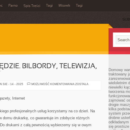
ec
Parno
Tagi
Wtorek
Tagi
Spis Treści
SUB
ZIE. BILBORDY, TELEWIZJA,
Domowy wars
T
traktowany j
zarezerwowa
wieloletnim
OKALA
SIE - 14 - 2025
MOŻLIWOŚĆ KOMENTOWANIA
ZOSTAŁA
niewielki kąc
NAS
WSZĘDZIE.
tworzenia m
BILBORDY,
funkcjonowa
TELEWIZJA,
azety, Internet
PRASA,
zajmować os
INTERNET
drogie masz
kilka podst
jakiego profesjonalnych usług korzystamy na co dzień. Na
system prze
drobne uster
 w domu drukarkę, co gwarantuje im zdobycie różnych
odkładanym n
 Do drukarni z całą pewnością wybierzemy się w owym
się prostsze