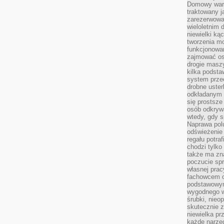
Domowy wars
traktowany j
zarezerwowa
wieloletnim
niewielki kąc
tworzenia m
funkcjonowa
zajmować os
drogie masz
kilka podst
system prze
drobne uster
odkładanym n
się prostsze
osób odkryw
wtedy, gdy s
Naprawa pol
odświeżenie 
regału potra
chodzi tylko
także ma zn
poczucie spr
własnej prac
fachowcem o
podstawowym
wygodnego w
śrubki, nieop
skutecznie z
niewielka pr
każde narzę