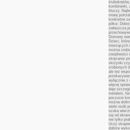
śrubokrętów,
kombinerki, 
kluczy. Najl
miarę potrz
konkretne za
półce. Dobrz
zwłaszcza je
przechowywa
Domowy wars
Dzieci, któr
mierzących i
można zrobi
cierpliwości
skręcanie pr
skrzynki czy
zrobionych d
ale też wsp
przekazywani
wyłącznie z 
więcej spraw
daje szczegó
metalem, fa
poczucie kon
można dotkn
wiele osób p
szuka wieczo
się od ekra
nie tylko pr
Uczy skupien
dobrze wyko