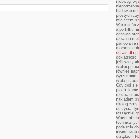
nieuwagi wys
niepotrzebne
budować dob
prostych czy
miejscem nie
Wiele osób z
a po kilku m
odnawia star
drewna i met
planowania 
momencie do
serwis dla p
dokładność, 
jeśli wszyst
wielkiej pra
również napr
wyrzucania. 
wiele przedm
Gdy coś się 
prostu kupi
można usuną
nakładem pr
ekologiczny.
do życia, t
rozsądniej 
Warsztat sta
technicznych
podejścia do
inwestować w
urządzeń. N