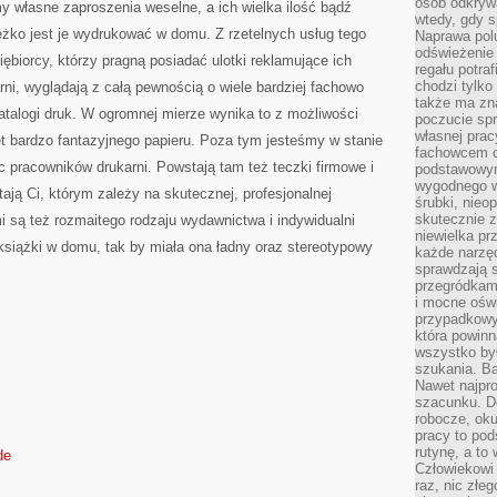
osób odkryw
y własne zaproszenia weselne, a ich wielka ilość bądź
wtedy, gdy s
żko jest je wydrukować w domu. Z rzetelnych usług tego
Naprawa pol
odświeżenie 
iębiorcy, którzy pragną posiadać ulotki reklamujące ich
regału potra
chodzi tylko
rni, wyglądają z całą pewnością o wiele bardziej fachowo
także ma zn
katalogi druk. W ogromnej mierze wynika to z możliwości
poczucie spr
własnej prac
t bardzo fantazyjnego papieru. Poza tym jesteśmy w stanie
fachowcem o
 pracowników drukarni. Powstają tam też teczki firmowe i
podstawowym
wygodnego w
tają Ci, którym zależy na skutecznej, profesjonalnej
śrubki, nieop
skutecznie z
mi są też rozmaitego rodzaju wydawnictwa i indywidualni
niewielka pr
książki w domu, tak by miała ona ładny oraz stereotypowy
każde narzę
sprawdzają s
przegródkami
i mocne oświ
przypadkowy
która powin
wszystko był
szukania. B
Nawet najpr
szacunku. D
robocze, oku
pracy to po
rutynę, a to
de
Człowiekowi 
raz, nic złe