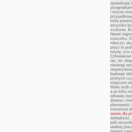
sprawdzają s
przegródkami
i mocne oświ
przypadkowy
która powin
wszystko był
szukania. B
Nawet najpr
szacunku. D
robocze, oku
pracy to po
rutynę, a to
Człowiekowi 
raz, nic złe
nieuwagi wys
niepotrzebne
budować dob
prostych czy
miejscem nie
Wiele osób z
a po kilku m
odnawia star
drewna i met
planowania 
momencie do
serwis dla p
dokładność, 
jeśli wszyst
wielkiej pra
również napr