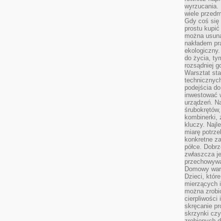
wyrzucania. 
wiele przedm
Gdy coś się 
prostu kupi
można usuną
nakładem pr
ekologiczny.
do życia, t
rozsądniej 
Warsztat sta
technicznych
podejścia do
inwestować w
urządzeń. N
śrubokrętów,
kombinerki, 
kluczy. Najl
miarę potrz
konkretne za
półce. Dobrz
zwłaszcza je
przechowywa
Domowy wars
Dzieci, któr
mierzących i
można zrobi
cierpliwości
skręcanie pr
skrzynki czy
zrobionych d