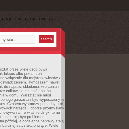
SCRIBE
FACEBOOK
TWITTER
ztat przez wiele osób bywa
ak luksus albo przestrzeń
na wyłącznie dla majsterkowiczów z
 doświadczeniem. Tymczasem nawet
ik do napraw, składania, wiercenia i
oże całkowicie zmienić sposób
nia w domu. Warsztat nie musi
obnego garażu ani być wyposażony w
yny. Czasem wystarczy porządny stół,
awowych narzędzi i dobrze przemyślany
chowywania. To właśnie dzięki temu
ki przestają być problemem
a później, a codzienne naprawy stają
 i bardziej satysfakcjonujące. Wiele