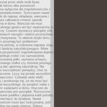
ztat przez wiele osób bywa
ak luksus albo przestrzeń
na wyłącznie dla majsterkowiczów z
 doświadczeniem. Tymczasem nawet
ik do napraw, składania, wiercenia i
oże całkowicie zmienić sposób
nia w domu. Warsztat nie musi
obnego garażu ani być wyposażony w
yny. Czasem wystarczy porządny stół,
awowych narzędzi i dobrze przemyślany
chowywania. To właśnie dzięki temu
ki przestają być problemem
a później, a codzienne naprawy stają
 i bardziej satysfakcjonujące. Wiele
a przyjemność majsterkowania dopiero
próbuje zrobić coś samodzielnie.
uzowanej półki, wymiana uchwytu,
starego stołka czy złożenie prostego
fią dać ogromną satysfakcję. Nie
 o oszczędność pieniędzy, choć ta
aczenie. Liczy się przede wszystkim
awczości. Człowiek widzi efekt
y i przekonuje się, że nie musi być
d wszystkiego, by poradzić sobie z
i zadaniami w domu. Kluczem do
arsztatu jest porządek. Rozrzucone
isane pudełka i plątanina kabli potrafią
niechęcić do działania. Nawet
zestrzeń może być funkcjonalna, jeśli
dzie ma swoje miejsce. Dobrze