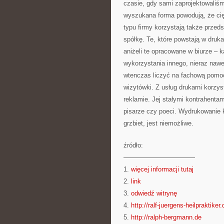
czasie, gdy sami zaprojektowaliśm
wyszukana forma powodują, że cię
typu firmy korzystają także przeds
spółkę. Te, które powstają w druka
aniżeli te opracowane w biurze – 
wykorzystania innego, nieraz nawe
wtenczas liczyć na fachową pomoc
wizytówki. Z usług drukarni korzys
reklamie. Jej stałymi kontrahenta
pisarze czy poeci. Wydrukowanie 
grzbiet, jest niemożliwe.
źródło:
———————————
1.
więcej informacji tutaj
2.
link
3.
odwiedź witrynę
4.
http://ralf-juergens-heilpraktiker.
5.
http://ralph-bergmann.de