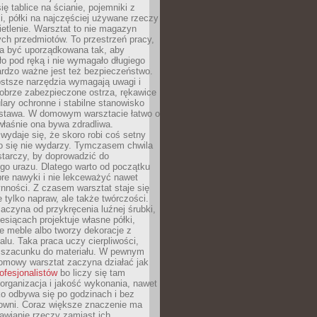
ię tablice na ścianie, pojemniki z
, półki na najczęściej używane rzeczy
etlenie. Warsztat to nie magazyn
ch przedmiotów. To przestrzeń pracy,
na być uporządkowana tak, aby
o pod ręką i nie wymagało długiego
ardzo ważne jest też bezpieczeństwo.
ostsze narzędzia wymagają uwagi i
obrze zabezpieczone ostrza, rękawice
lary ochronne i stabilne stanowisko
dstawa. W domowym warsztacie łatwo o
 właśnie ona bywa zdradliwa.
wydaje się, że skoro robi coś setny
go się nie wydarzy. Tymczasem chwila
tarczy, by doprowadzić do
go urazu. Dlatego warto od początku
re nawyki i nie lekceważyć nawet
nności. Z czasem warsztat staje się
 tylko napraw, ale także twórczości.
aczyna od przykręcenia luźnej śrubki,
iesiącach projektuje własne półki,
e meble albo tworzy dekoracje z
alu. Taka praca uczy cierpliwości,
i szacunku do materiału. W pewnym
mowy warsztat zaczyna działać jak
rofesjonalistów
bo liczy się tam
organizacja i jakość wykonania, nawet
ko odbywa się po godzinach i bez
cowni. Coraz większe znaczenie ma
awianie rzeczy zamiast ich