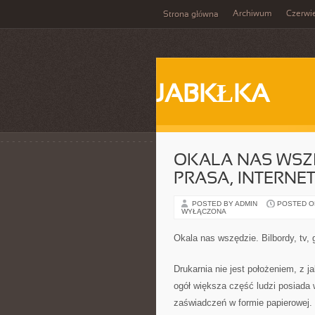
Archiwum
Czerwi
Strona główna
JABKŁKA
OKALA NAS WSZĘD
PRASA, INTERNE
POSTED BY ADMIN
POSTED ON 
WYŁĄCZONA
Okala nas wszędzie. Bilbordy, tv, g
Drukarnia nie jest położeniem, z 
ogół większa część ludzi posiada
zaświadczeń w formie papierowej.