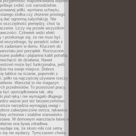
a przyjemność majsterkowania dopiero
próbuje zrobić coś samodzielnie.
uzowanej półki, wymiana uchwytu,
starego stołka czy złożenie prostego
fią dać ogromną satysfakcję. Nie
 o oszczędność pieniędzy, choć ta
aczenie. Liczy się przede wszystkim
awczości. Człowiek widzi efekt
y i przekonuje się, że nie musi być
d wszystkiego, by poradzić sobie z
i zadaniami w domu. Kluczem do
arsztatu jest porządek. Rozrzucone
isane pudełka i plątanina kabli potrafią
niechęcić do działania. Nawet
zestrzeń może być funkcjonalna, jeśli
dzie ma swoje miejsce. Dobrze
ię tablice na ścianie, pojemniki z
, półki na najczęściej używane rzeczy
etlenie. Warsztat to nie magazyn
ch przedmiotów. To przestrzeń pracy,
na być uporządkowana tak, aby
o pod ręką i nie wymagało długiego
ardzo ważne jest też bezpieczeństwo.
ostsze narzędzia wymagają uwagi i
obrze zabezpieczone ostrza, rękawice
lary ochronne i stabilne stanowisko
dstawa. W domowym warsztacie łatwo o
 właśnie ona bywa zdradliwa.
wydaje się, że skoro robi coś setny
go się nie wydarzy. Tymczasem chwila