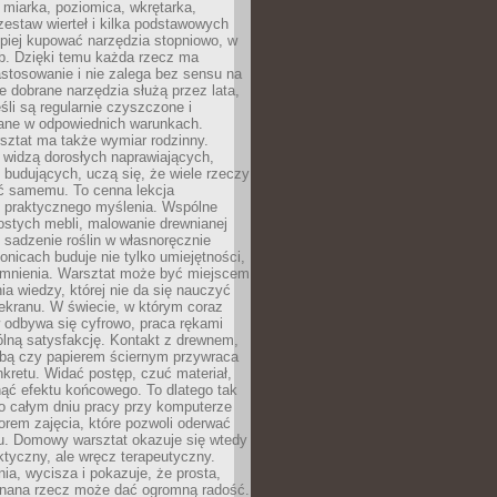
 miarka, poziomica, wkrętarka,
zestaw wierteł i kilka podstawowych
epiej kupować narzędzia stopniowo, w
eb. Dzięki temu każda rzecz ma
stosowanie i nie zalega bez sensu na
e dobrane narzędzia służą przez lata,
śli są regularnie czyszczone i
ne w odpowiednich warunkach.
ztat ma także wymiar rodzinny.
e widzą dorosłych naprawiających,
 budujących, uczą się, że wiele rzeczy
ć samemu. To cenna lekcja
 i praktycznego myślenia. Wspólne
ostych mebli, malowanie drewnianej
 sadzenie roślin w własnoręcznie
onicach buduje nie tylko umiejętności,
omnienia. Warsztat może być miejscem
a wiedzy, której nie da się nauczyć
ekranu. W świecie, w którym coraz
 odbywa się cyfrowo, praca rękami
lną satysfakcję. Kontakt z drewnem,
rbą czy papierem ściernym przywraca
kretu. Widać postęp, czuć materiał,
ąć efektu końcowego. To dlatego tak
o całym dniu pracy przy komputerze
rem zajęcia, które pozwoli oderwać
nu. Domowy warsztat okazuje się wtedy
aktyczny, ale wręcz terapeutyczny.
ia, wycisza i pokazuje, że prosta,
nana rzecz może dać ogromną radość.