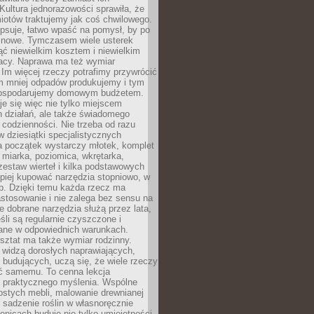
Kultura jednorazowości sprawiła, że
iotów traktujemy jak coś chwilowego.
psuje, łatwo wpaść na pomysł, by po
ć nowe. Tymczasem wiele usterek
ć niewielkim kosztem i niewielkim
acy. Naprawa ma też wymiar
 Im więcej rzeczy potrafimy przywrócić
ym mniej odpadów produkujemy i tym
gospodarujemy domowym budżetem.
je się więc nie tylko miejscem
 działań, ale także świadomego
 codzienności. Nie trzeba od razu
 dziesiątki specjalistycznych
a początek wystarczy młotek, komplet
 miarka, poziomica, wkrętarka,
zestaw wierteł i kilka podstawowych
epiej kupować narzędzia stopniowo, w
eb. Dzięki temu każda rzecz ma
stosowanie i nie zalega bez sensu na
e dobrane narzędzia służą przez lata,
śli są regularnie czyszczone i
ne w odpowiednich warunkach.
ztat ma także wymiar rodzinny.
e widzą dorosłych naprawiających,
 budujących, uczą się, że wiele rzeczy
ć samemu. To cenna lekcja
 i praktycznego myślenia. Wspólne
ostych mebli, malowanie drewnianej
 sadzenie roślin w własnoręcznie
onicach buduje nie tylko umiejętności,