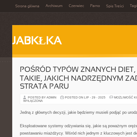
Archiwum
Czerwiec
Parno
Tagi
Strona główna
Spis Treści
JABKŁKA
POŚRÓD TYPÓW ZNANYCH DIET,
TAKIE, JAKICH NADRZĘDNYM ZA
STRATA PARU
POSTED BY ADMIN
POSTED ON LIP - 29 - 2025
MOŻLIWOŚĆ 
WYŁĄCZONA
Jedną z głównych decyzji, jakie będziemy musieli podjąć po urod
Eksploatowane systemy odżywiania się, jakie są poważnym orę
powstawaniu miażdżycy. Wśród nich jednym z kluczowych jest di