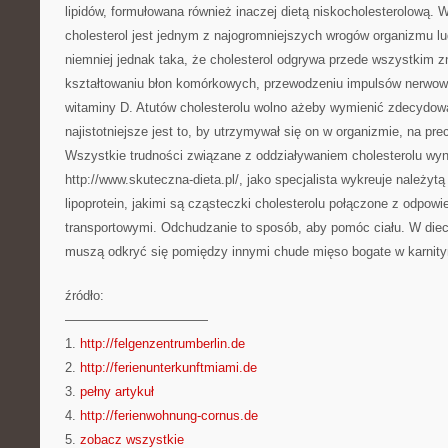
lipidów, formułowana również inaczej dietą niskocholesterolową. W
cholesterol jest jednym z najogromniejszych wrogów organizmu l
niemniej jednak taka, że cholesterol odgrywa przede wszystkim 
kształtowaniu błon komórkowych, przewodzeniu impulsów nerwow
witaminy D. Atutów cholesterolu wolno ażeby wymienić zdecydowa
najistotniejsze jest to, by utrzymywał się on w organizmie, na pr
Wszystkie trudności związane z oddziaływaniem cholesterolu wyn
http://www.skuteczna-dieta.pl/, jako specjalista wykreuje należytą
lipoprotein, jakimi są cząsteczki cholesterolu połączone z odpowi
transportowymi. Odchudzanie to sposób, aby pomóc ciału. W diec
muszą odkryć się pomiędzy innymi chude mięso bogate w karnityn
źródło:
———————————
1.
http://felgenzentrumberlin.de
2.
http://ferienunterkunftmiami.de
3.
pełny artykuł
4.
http://ferienwohnung-cornus.de
5.
zobacz wszystkie