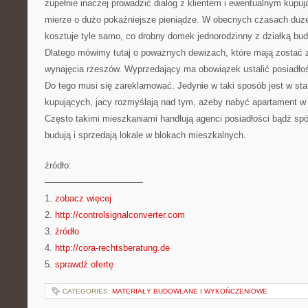
zupełnie inaczej prowadzić dialog z klientem i ewentualnym kupu
mierze o dużo pokaźniejsze pieniądze. W obecnych czasach duż
kosztuje tyle samo, co drobny domek jednorodzinny z działką bu
Dlatego mówimy tutaj o poważnych dewizach, które mają zostać 
wynajęcia rzeszów. Wyprzedający ma obowiązek ustalić posiad
Do tego musi się zareklamować. Jedynie w taki sposób jest w stan
kupujących, jacy rozmyślają nad tym, ażeby nabyć apartament w o
Często takimi mieszkaniami handlują agenci posiadłości bądź spół
budują i sprzedają lokale w blokach mieszkalnych.
źródło:
———————————
1.
zobacz więcej
2.
http://controlsignalconverter.com
3.
źródło
4.
http://cora-rechtsberatung.de
5.
sprawdź ofertę
CATEGORIES:
MATERIAŁY BUDOWLANE I WYKOŃCZENIOWE