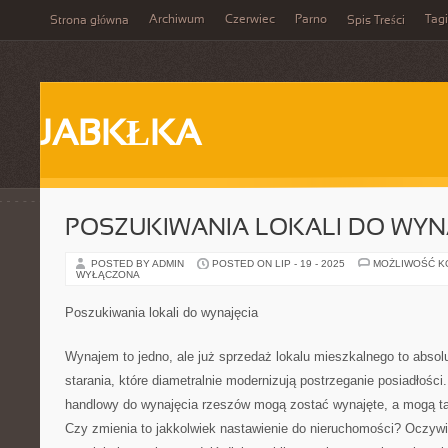
Archiwum
Czerwiec
Parno
Tagi
Strona główna
Spis Treści
JABKŁKA
POSZUKIWANIA LOKALI DO WYN
POSTED BY ADMIN
POSTED ON LIP - 19 - 2025
MOŻLIWOŚĆ 
WYŁĄCZONA
Poszukiwania lokali do wynajęcia
Wynajem to jedno, ale już sprzedaż lokalu mieszkalnego to absolu
starania, które diametralnie modernizują postrzeganie posiadłości
handlowy do wynajęcia rzeszów mogą zostać wynajęte, a mogą t
Czy zmienia to jakkolwiek nastawienie do nieruchomości? Oczywi