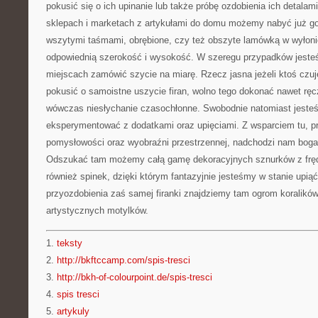
pokusić się o ich upinanie lub także próbę ozdobienia ich detala
sklepach i marketach z artykułami do domu możemy nabyć już got
wszytymi taśmami, obrębione, czy też obszyte lamówką w wyłon
odpowiednią szerokość i wysokość. W szeregu przypadków jesteś
miejscach zamówić szycie na miarę. Rzecz jasna jeżeli ktoś czuj
pokusić o samoistne uszycie firan, wolno tego dokonać nawet ręcz
wówczas niesłychanie czasochłonne. Swobodnie natomiast jeste
eksperymentować z dodatkami oraz upięciami. Z wsparciem tu, p
pomysłowości oraz wyobraźni przestrzennej, nadchodzi nam boga
Odszukać tam możemy całą gamę dekoracyjnych sznurków z frędz
również spinek, dzięki którym fantazyjnie jesteśmy w stanie upiąć
przyozdobienia zaś samej firanki znajdziemy tam ogrom koralików
artystycznych motylków.
1.
teksty
2.
http://bkftccamp.com/spis-tresci
3.
http://bkh-of-colourpoint.de/spis-tresci
4.
spis tresci
5.
artykuly