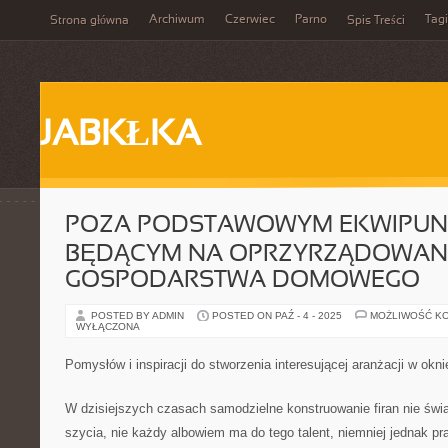
Archiwum
Czerwiec
Parno
Tagi
Strona główna
Spis Treści
JABKŁKA
POZA PODSTAWOWYM EKWIPUN
BĘDĄCYM NA OPRZYRZĄDOWAN
GOSPODARSTWA DOMOWEGO
POSTED BY ADMIN
POSTED ON PAŹ - 4 - 2025
MOŻLIWOŚĆ K
WYŁĄCZONA
Pomysłów i inspiracji do stworzenia interesującej aranżacji w ok
W dzisiejszych czasach samodzielne konstruowanie firan nie świ
szycia, nie każdy albowiem ma do tego talent, niemniej jednak p