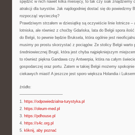
spędzić w nich nawet kilka miesięcy, to tak czy siak znajdziemy 
atrakcji dla turystów. Jak najdogodniej dostać się do powiedzmy Be
rozpocząć wycieczkę?
Prawdziwym strzałem w dziesiątkę są oczywiście linie lotnicze –
lotniska, ale również z choćby Gdańska, lata do Belgii spora iloś
do Belgii, to pewnie będzie Bruksela, która ogólnie jest nieoficjaln
musimy po prostu skorzystać z pociągów. Ze stolicy Belgii warto 
średniowiecznej Brugii, która jest chyba najpiękniejszym miejsce
to również piękna Gandawa czy Antwerpia, która na całym świecie 
gospodarczej oraz portu. Zatem w takiej Belgii możemy spokojnie
ciekawych miast! A jeszcze jest sporo większa Holandia i Luksem
źródło:
———————————
1.
https://odpowiedzialna-turystyka.pl
2.
https://oleum-med.pl
3.
https://pdhouse.pl
4.
https://s4c.org.pl
5.
kliknij, aby poznać