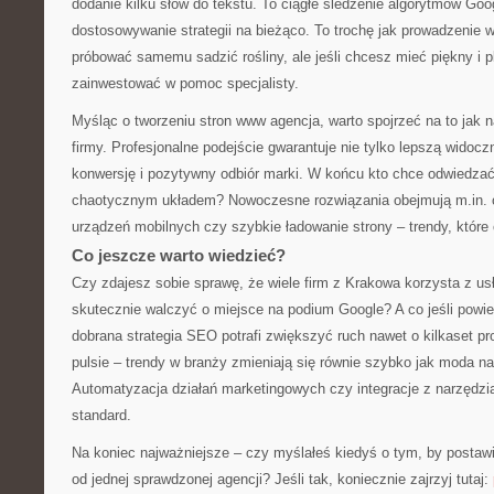
dodanie kilku słów do tekstu. To ciągłe śledzenie algorytmów Goog
dostosowywanie strategii na bieżąco. To trochę jak prowadzenie
próbować samemu sadzić rośliny, ale jeśli chcesz mieć piękny i pl
zainwestować w pomoc specjalisty.
Myśląc o tworzeniu stron www agencja, warto spojrzeć na to jak 
firmy. Profesjonalne podejście gwarantuje nie tylko lepszą widocz
konwersję i pozytywny odbiór marki. W końcu kto chce odwiedzać
chaotycznym układem? Nowoczesne rozwiązania obejmują m.in. 
urządzeń mobilnych czy szybkie ładowanie strony – trendy, któr
Co jeszcze warto wiedzieć?
Czy zdajesz sobie sprawę, że wiele firm z Krakowa korzysta z usł
skutecznie walczyć o miejsce na podium Google? A co jeśli powi
dobrana strategia SEO potrafi zwiększyć ruch nawet o kilkaset p
pulsie – trendy w branży zmieniają się równie szybko jak moda na
Automatyzacja działań marketingowych czy integracje z narzędzia
standard.
Na koniec najważniejsze – czy myślałeś kiedyś o tym, by posta
od jednej sprawdzonej agencji? Jeśli tak, koniecznie zajrzyj tutaj: