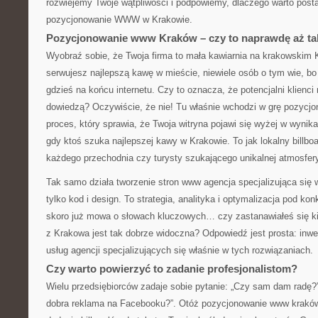
rozwiejemy Twoje wątpliwości i podpowiemy, dlaczego warto posta
pozycjonowanie WWW w Krakowie.
Pozycjonowanie www Kraków – czy to naprawdę aż t
Wyobraź sobie, że Twoja firma to mała kawiarnia na krakowskim
serwujesz najlepszą kawę w mieście, niewiele osób o tym wie, bo 
gdzieś na końcu internetu. Czy to oznacza, że potencjalni klienci 
dowiedzą? Oczywiście, że nie! Tu właśnie wchodzi w grę pozyc
proces, który sprawia, że Twoja witryna pojawi się wyżej w wyni
gdy ktoś szuka najlepszej kawy w Krakowie. To jak lokalny billbo
każdego przechodnia czy turysty szukającego unikalnej atmosfer
Tak samo działa tworzenie stron www agencja specjalizująca się 
tylko kod i design. To strategia, analityka i optymalizacja pod ko
skoro już mowa o słowach kluczowych… czy zastanawiałeś się ki
z Krakowa jest tak dobrze widoczna? Odpowiedź jest prosta: inwe
usług agencji specjalizujących się właśnie w tych rozwiązaniach.
Czy warto powierzyć to zadanie profesjonalistom?
Wielu przedsiębiorców zadaje sobie pytanie: „Czy sam dam radę?”
dobra reklama na Facebooku?”. Otóż pozycjonowanie www kraków t