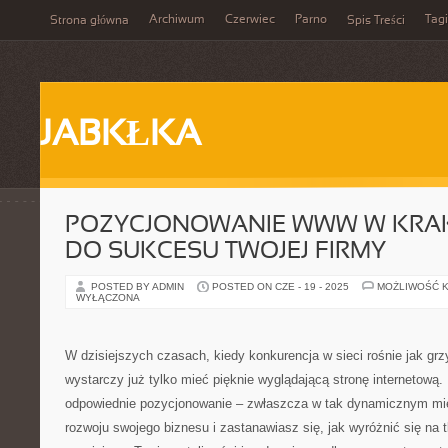
Archiwum
Czerwiec
Parno
Tagi
Strona główna
Spis Treści
JABKŁKA
POZYCJONOWANIE WWW W KRAK
DO SUKCESU TWOJEJ FIRMY
POSTED BY ADMIN
POSTED ON CZE - 19 - 2025
MOŻLIWOŚĆ 
WYŁĄCZONA
W dzisiejszych czasach, kiedy konkurencja w sieci rośnie jak gr
wystarczy już tylko mieć pięknie wyglądającą stronę internetową
odpowiednie pozycjonowanie – zwłaszcza w tak dynamicznym mie
rozwoju swojego biznesu i zastanawiasz się, jak wyróżnić się na 