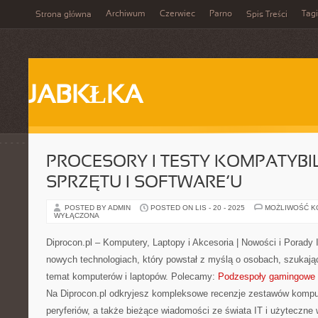
Archiwum
Czerwiec
Parno
Tagi
Strona główna
Spis Treści
JABKŁKA
PROCESORY I TESTY KOMPATYBI
SPRZĘTU I SOFTWARE’U
POSTED BY ADMIN
POSTED ON LIS - 20 - 2025
MOŻLIWOŚĆ 
WYŁĄCZONA
Diprocon.pl – Komputery, Laptopy i Akcesoria | Nowości i Porady 
nowych technologiach, który powstał z myślą o osobach, szukaj
temat komputerów i laptopów. Polecamy:
Podzespoły gamingowe
Na Diprocon.pl odkryjesz kompleksowe recenzje zestawów komp
peryferiów, a także bieżące wiadomości ze świata IT i użyteczne