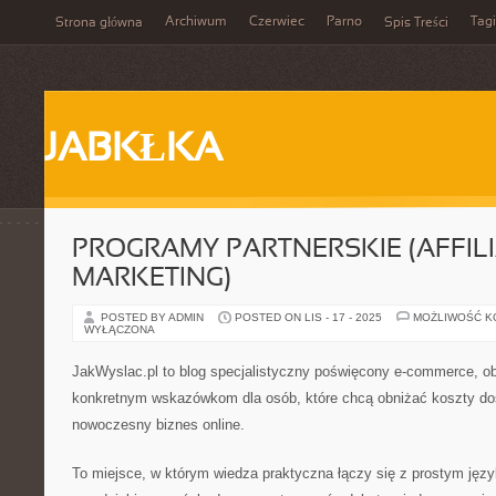
Archiwum
Czerwiec
Parno
Tagi
Strona główna
Spis Treści
JABKŁKA
PROGRAMY PARTNERSKIE (AFFIL
MARKETING)
POSTED BY ADMIN
POSTED ON LIS - 17 - 2025
MOŻLIWOŚĆ 
WYŁĄCZONA
JakWyslac.pl to blog specjalistyczny poświęcony e-commerce, ob
konkretnym wskazówkom dla osób, które chcą obniżać koszty do
nowoczesny biznes online.
To miejsce, w którym wiedza praktyczna łączy się z prostym jęz