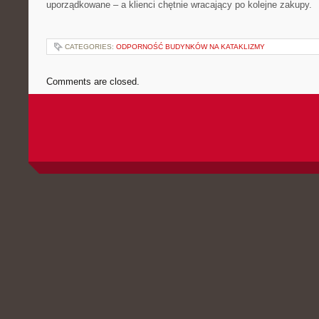
uporządkowane – a klienci chętnie wracający po kolejne zakupy.
CATEGORIES:
ODPORNOŚĆ BUDYNKÓW NA KATAKLIZMY
Comments are closed.