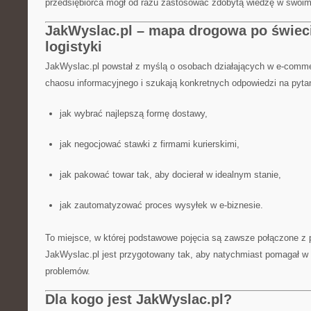
przedsiębiorca mógł od razu zastosować zdobytą wiedzę w swoim
JakWyslac.pl – mapa drogowa po świeci
logistyki
JakWyslac.pl powstał z myślą o osobach działających w e-comme
chaosu informacyjnego i szukają konkretnych odpowiedzi na pytan
jak wybrać najlepszą formę dostawy,
jak negocjować stawki z firmami kurierskimi,
jak pakować towar tak, aby docierał w idealnym stanie,
jak zautomatyzować proces wysyłek w e-biznesie.
To miejsce, w której podstawowe pojęcia są zawsze połączone z 
JakWyslac.pl jest przygotowany tak, aby natychmiast pomagał w
problemów.
Dla kogo jest JakWyslac.pl?