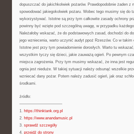
dopuszczać do jakichkolwiek pożarów. Prawdopodobnie żaden z n
spowodować jakiegokolwiek pożaru. Wobec tego musimy się do t
wykorzystywać. Istotne są przy tym całkowite zasady ochrony pr
powinny być wzięte pod szczególną uwagę, w przypadku każdego
Należałoby wskazać, że do podstawowych zasad, dochodzi do dojr
jego wzniecenia, warto uczynić audyt ppoż Rzeszów. Co w takim
Istotne jest przy tym powiadomienie dorosłych. Warto tu wskazać
wszystkim tyczy się dzieci, jakie zauważą ogień. Po pewnym czas
miejsca zagrożenia. Przy tym musimy wskazać, że inna jest regu
ognia jest nieduże. W takiej sytuacji należy odsunąć wszelkie pr
wzniecać dany pożar. Potem należy zadusić ogień, jak oraz schło
środkami.
źródło:
———————————
1.
https://thinktank.org.pl
2.
https://www.anandamusic.pl
3.
sprawdź szczegóły
4.
przejdź do strony