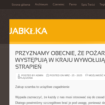
Archiwum
Czerwiec
Parno
Tagi
Strona główna
Spis Treści
JABKŁKA
PRZYZNAMY OBECNIE, ŻE POŻAR
WYSTĘPUJĄ W KRAJU WYWOŁUJĄ
STRAPIEŃ
POSTED BY ADMIN
POSTED ON WRZ - 25 - 2025
MOŻLIWOŚĆ 
WYŁĄCZONA
Zakup szamba to uciążliwe zagadnienie
Wypada zaznaczyć, że każdy z nas musi stosować się do zasad 
Dlatego powinniśmy szczegółowo brać je pod uwagę, ponieważ dz