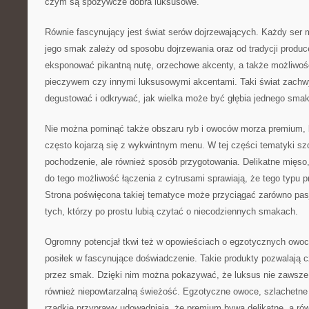
czym są spożywcze dobra luksusowe.
Równie fascynujący jest świat serów dojrzewających. Każdy ser 
jego smak zależy od sposobu dojrzewania oraz od tradycji produ
eksponować pikantną nutę, orzechowe akcenty, a także możliwośc
pieczywem czy innymi luksusowymi akcentami. Taki świat zachwy
degustować i odkrywać, jak wielka może być głębia jednego smak
Nie można pominąć także obszaru ryb i owoców morza premium, b
często kojarzą się z wykwintnym menu. W tej części tematyki szc
pochodzenie, ale również sposób przygotowania. Delikatne mięso
do tego możliwość łączenia z cytrusami sprawiają, że tego typu 
Strona poświęcona takiej tematyce może przyciągać zarówno pasj
tych, którzy po prostu lubią czytać o niecodziennych smakach.
Ogromny potencjał tkwi też w opowieściach o egzotycznych owoc
posiłek w fascynujące doświadczenie. Takie produkty pozwalają 
przez smak. Dzięki nim można pokazywać, że luksus nie zawsze 
również niepowtarzalną świeżość. Egzotyczne owoce, szlachetne
rzadkie przyprawy udowadniają, że premium bywa delikatne, a ró