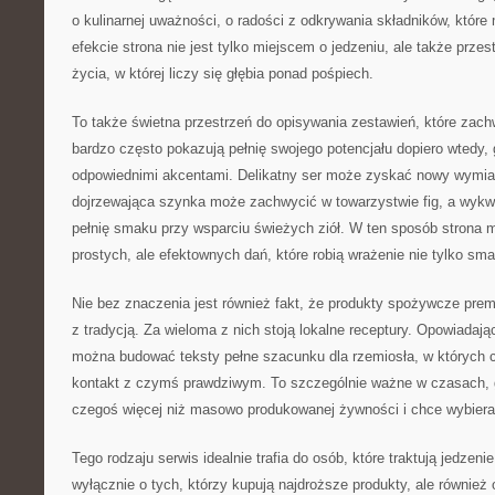
o kulinarnej uważności, o radości z odkrywania składników, które 
efekcie strona nie jest tylko miejscem o jedzeniu, ale także przes
życia, w której liczy się głębia ponad pośpiech.
To także świetna przestrzeń do opisywania zestawień, które zac
bardzo często pokazują pełnię swojego potencjału dopiero wtedy,
odpowiednimi akcentami. Delikatny ser może zyskać nowy wymia
dojrzewająca szynka może zachwycić w towarzystwie fig, a wyk
pełnię smaku przy wsparciu świeżych ziół. W ten sposób strona 
prostych, ale efektownych dań, które robią wrażenie nie tylko sma
Nie bez znaczenia jest również fakt, że produkty spożywcze prem
z tradycją. Za wieloma z nich stoją lokalne receptury. Opowiadają
można budować teksty pełne szacunku dla rzemiosła, w których c
kontakt z czymś prawdziwym. To szczególnie ważne w czasach, 
czegoś więcej niż masowo produkowanej żywności i chce wybierać
Tego rodzaju serwis idealnie trafia do osób, które traktują jedzeni
wyłącznie o tych, którzy kupują najdroższe produkty, ale również