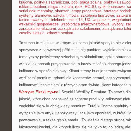
krajowa
,
polityka zagraniczna
,
pop
,
praca zdalna
,
praktyka zawo
reklama outdoor
,
religia i kultura
,
rock
,
RODO
,
rynki finansowe
,
sa
serial dokumentalny
,
skansen
,
stopy procentowe
,
strategia podat
systemy alarmowe
,
szkoła filmowa
,
szkolenia branżowe
,
sztuka u
taniec towarzyski
,
telekonferencje
,
UI
,
UX
,
weganizm
,
wegetarian
wskaźniki gospodarcze
,
współpraca międzynarodowa
,
wybory
,
za
zarządzanie relacjami
,
zarządzanie szkoleniami
,
zarządzanie tale
zasoby ludzkie
,
zdrowie seniora
Ta strona to miejsce, w którym kulinarna jakość spotyka się z ele
spożywcze z najwyższej półki stają się punktem wyjścia do niez
tematyczny poświęcony szlachetnym składnikom, gdzie staranno
wielkie jak sposób przygotowania, a każdy miłośnik dobrego jedz
kulinarne w sposób ciekawy. Klimat strony budują tematy związan
wędlinami premium, rybami dla koneserów, serami, egzotycznymi
kulinarnymi inspiracjami z różnych stron świata. Nowe kategorie n
Warzywa Ekskluzywne
i Szynki i Wędliny Premium. To serwis dl
jakość, które chcą poznawać szlachetne produkty, odkrywać nietu
zagłębiać się w kuchnię klasy premium. Tutaj kulinarne produkty 
wyłącznie jako artykuł spożywczy, lecz jako opowieść, w której l
powstawania, a także głębia smaku. To właśnie dlatego strona tak
luksusowej kuchni, dla których liczy się nie tylko to, co jedzą, ale