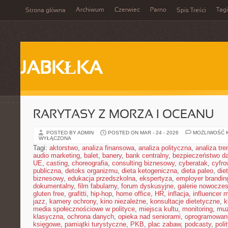
Archiwum
Czerwiec
Parno
Tagi
Strona główna
Spis Treści
JABKŁKA
RARYTASY Z MORZA I OCEANU
POSTED BY ADMIN
POSTED ON MAR - 24 - 2026
MOŻLIWOŚĆ 
WYŁĄCZONA
Tagi:
aktorstwo
,
analiza finansowa
,
analiza polityczna
,
analiza tr
audio marketing
,
balet
,
banery
,
bank centralny
,
bezpieczeństwo d
UE
,
casting
,
choreografia
,
consulting biznesowy
,
cyberatak
,
cyfro
publiczna
,
detoks organizmu
,
dieta ketogeniczna
,
dieta paleo
,
die
biznesowy
,
edukacja przedszkolna
,
ekspertyza
,
employer brandin
dokumentalny
,
film fabularny
,
forum dyskusyjne
,
galerie nowocze
gluten free
,
grafitti
,
hip-hop
,
home office
,
HR
,
inflacja
,
influencer 
jazz
,
kamery ochrony
,
kino niezależne
,
konsultacje dietetyczne
,
k
media społecznościowe w polityce
,
miejsca kultu
,
monitoring
,
mu
klasyczna
,
ochrona danych
,
opieka nad seniorami
,
oprogramowan
księgowe
,
pamiątki turystyczne
,
PKB
,
plac zabaw
,
podcasty
,
poli