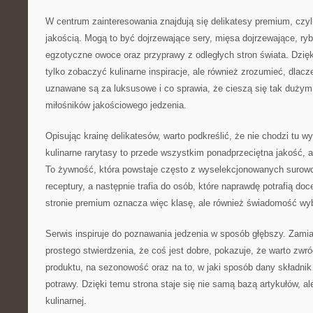
W centrum zainteresowania znajdują się delikatesy premium, czyli 
jakością. Mogą to być dojrzewające sery, mięsa dojrzewające, ry
egzotyczne owoce oraz przyprawy z odległych stron świata. Dzięk
tylko zobaczyć kulinarne inspiracje, ale również zrozumieć, dla
uznawane są za luksusowe i co sprawia, że cieszą się tak duży
miłośników jakościowego jedzenia.
Opisując krainę delikatesów, warto podkreślić, że nie chodzi tu w
kulinarne rarytasy to przede wszystkim ponadprzeciętna jakość, a
To żywność, która powstaje często z wyselekcjonowanych surow
receptury, a następnie trafia do osób, które naprawdę potrafią do
stronie premium oznacza więc klasę, ale również świadomość wy
Serwis inspiruje do poznawania jedzenia w sposób głębszy. Zamia
prostego stwierdzenia, że coś jest dobre, pokazuje, że warto zw
produktu, na sezonowość oraz na to, w jaki sposób dany składni
potrawy. Dzięki temu strona staje się nie samą bazą artykułów, a
kulinarnej.