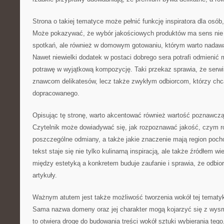
Strona o takiej tematyce może pełnić funkcję inspiratora dla osób
Może pokazywać, że wybór jakościowych produktów ma sens nie
spotkań, ale również w domowym gotowaniu, którym warto nadaw
Nawet niewielki dodatek w postaci dobrego sera potrafi odmienić 
potrawę w wyjątkową kompozycję. Taki przekaz sprawia, że serwis s
znawcom delikatesów, lecz także zwykłym odbiorcom, którzy chc
dopracowanego.
Opisując tę stronę, warto akcentować również wartość poznawczą
Czytelnik może dowiadywać się, jak rozpoznawać jakość, czym ró
poszczególne odmiany, a także jakie znaczenie mają region poch
tekst staje się nie tylko kulinarną inspiracją, ale także źródłem 
między estetyką a konkretem buduje zaufanie i sprawia, że odbior
artykuły.
Ważnym atutem jest także możliwość tworzenia wokół tej tematyk
Sama nazwa domeny oraz jej charakter mogą kojarzyć się z wy
to otwiera drogę do budowania treści wokół sztuki wybierania teg