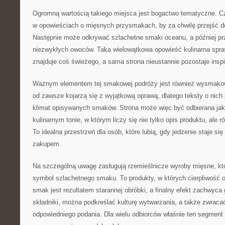
Ogromną wartością takiego miejsca jest bogactwo tematyczne. C
w opowieściach o mięsnych przysmakach, by za chwilę przejść d
Następnie może odkrywać szlachetne smaki oceanu, a później pr
niezwykłych owoców. Taka wielowątkowa opowieść kulinarna spraw
znajduje coś świeżego, a sama strona nieustannie pozostaje inspi
Ważnym elementem tej smakowej podróży jest również wysmakow
od zawsze kojarzą się z wyjątkową oprawą, dlatego teksty o nic
klimat opisywanych smaków. Strona może więc być odbierana jak
kulinarnym tonie, w którym liczy się nie tylko opis produktu, ale
To idealna przestrzeń dla osób, które lubią, gdy jedzenie staje s
zakupem.
Na szczególną uwagę zasługują rzemieślnicze wyroby mięsne, któ
symbol szlachetnego smaku. To produkty, w których cierpliwość o
smak jest rezultatem starannej obróbki, a finalny efekt zachwyca 
składniki, można podkreślać kulturę wytwarzania, a także zwrac
odpowiedniego podania. Dla wielu odbiorców właśnie ten segment 