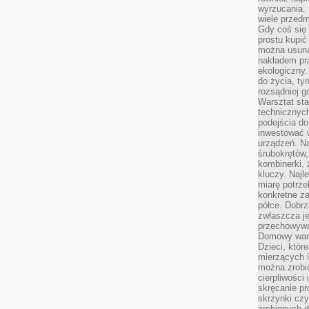
wyrzucania. 
wiele przedm
Gdy coś się 
prostu kupi
można usuną
nakładem pr
ekologiczny.
do życia, t
rozsądniej 
Warsztat sta
technicznych
podejścia do
inwestować w
urządzeń. N
śrubokrętów,
kombinerki, 
kluczy. Najl
miarę potrz
konkretne za
półce. Dobrz
zwłaszcza je
przechowywa
Domowy wars
Dzieci, któr
mierzących i
można zrobi
cierpliwości
skręcanie pr
skrzynki czy
zrobionych d