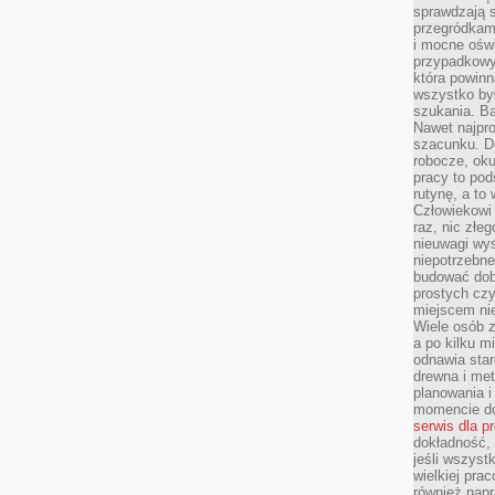
sprawdzają s
przegródkami
i mocne oświ
przypadkowy
która powin
wszystko był
szukania. B
Nawet najpr
szacunku. D
robocze, oku
pracy to po
rutynę, a to
Człowiekowi 
raz, nic złe
nieuwagi wys
niepotrzebne
budować dob
prostych czy
miejscem nie
Wiele osób z
a po kilku m
odnawia star
drewna i met
planowania 
momencie do
serwis dla p
dokładność, 
jeśli wszyst
wielkiej pra
również napr