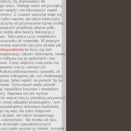
tarczy, by doprowadzić do
go urazu. Dlatego warto od początku
re nawyki i nie lekceważyć nawet
nności. Z czasem warsztat staje się
 tylko napraw, ale także twórczości.
aczyna od przykręcenia luźnej śrubki,
iesiącach projektuje własne półki,
e meble albo tworzy dekoracje z
alu. Taka praca uczy cierpliwości,
i szacunku do materiału. W pewnym
mowy warsztat zaczyna działać jak
rofesjonalistów
bo liczy się tam
organizacja i jakość wykonania, nawet
ko odbywa się po godzinach i bez
cowni. Coraz większe znaczenie ma
awianie rzeczy zamiast ich
Kultura jednorazowości sprawiła, że
iotów traktujemy jak coś chwilowego.
psuje, łatwo wpaść na pomysł, by po
ć nowe. Tymczasem wiele usterek
ć niewielkim kosztem i niewielkim
acy. Naprawa ma też wymiar
 Im więcej rzeczy potrafimy przywrócić
ym mniej odpadów produkujemy i tym
gospodarujemy domowym budżetem.
je się więc nie tylko miejscem
 działań, ale także świadomego
 codzienności. Nie trzeba od razu
 dziesiątki specjalistycznych
a początek wystarczy młotek, komplet