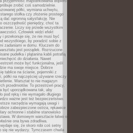
a przyjemność majsterkowania dopiero
próbuje zrobić coś samodzielnie.
uzowanej półki, wymiana uchwytu,
starego stołka czy złożenie prostego
fią dać ogromną satysfakcję. Nie
 o oszczędność pieniędzy, choć ta
aczenie. Liczy się przede wszystkim
awczości. Człowiek widzi efekt
y i przekonuje się, że nie musi być
d wszystkiego, by poradzić sobie z
i zadaniami w domu. Kluczem do
arsztatu jest porządek. Rozrzucone
isane pudełka i plątanina kabli potrafią
niechęcić do działania. Nawet
zestrzeń może być funkcjonalna, jeśli
dzie ma swoje miejsce. Dobrze
ię tablice na ścianie, pojemniki z
, półki na najczęściej używane rzeczy
etlenie. Warsztat to nie magazyn
ch przedmiotów. To przestrzeń pracy,
na być uporządkowana tak, aby
o pod ręką i nie wymagało długiego
ardzo ważne jest też bezpieczeństwo.
ostsze narzędzia wymagają uwagi i
obrze zabezpieczone ostrza, rękawice
lary ochronne i stabilne stanowisko
dstawa. W domowym warsztacie łatwo o
 właśnie ona bywa zdradliwa.
wydaje się, że skoro robi coś setny
go się nie wydarzy. Tymczasem chwila