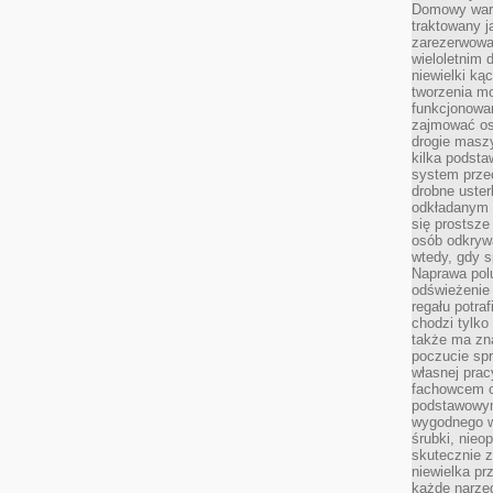
Domowy wars
traktowany j
zarezerwowa
wieloletnim
niewielki kąc
tworzenia m
funkcjonowa
zajmować os
drogie masz
kilka podst
system prze
drobne uster
odkładanym n
się prostsze
osób odkryw
wtedy, gdy s
Naprawa pol
odświeżenie 
regału potra
chodzi tylko
także ma zn
poczucie spr
własnej prac
fachowcem o
podstawowym
wygodnego w
śrubki, nieop
skutecznie z
niewielka pr
każde narzę