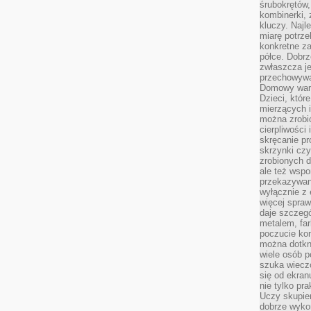
śrubokrętów,
kombinerki, 
kluczy. Najl
miarę potrz
konkretne za
półce. Dobrz
zwłaszcza je
przechowywa
Domowy wars
Dzieci, któr
mierzących i
można zrobi
cierpliwości
skręcanie pr
skrzynki czy
zrobionych d
ale też wsp
przekazywani
wyłącznie z 
więcej spraw
daje szczegó
metalem, fa
poczucie kon
można dotkn
wiele osób p
szuka wieczo
się od ekra
nie tylko pr
Uczy skupien
dobrze wyko