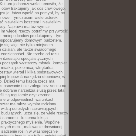
Kultura jednorazowości sprawiła, że
iotów traktujemy jak coś chwilowego.
psuje, łatwo wpaść na pomysł, by po
ć nowe. Tymczasem wiele usterek
ć niewielkim kosztem i niewielkim
acy. Naprawa ma też wymiar
 Im więcej rzeczy potrafimy przywrócić
ym mniej odpadów produkujemy i tym
gospodarujemy domowym budżetem.
je się więc nie tylko miejscem
 działań, ale także świadomego
 codzienności. Nie trzeba od razu
 dziesiątki specjalistycznych
a początek wystarczy młotek, komplet
 miarka, poziomica, wkrętarka,
zestaw wierteł i kilka podstawowych
epiej kupować narzędzia stopniowo, w
eb. Dzięki temu każda rzecz ma
stosowanie i nie zalega bez sensu na
e dobrane narzędzia służą przez lata,
śli są regularnie czyszczone i
ne w odpowiednich warunkach.
ztat ma także wymiar rodzinny.
e widzą dorosłych naprawiających,
 budujących, uczą się, że wiele rzeczy
ć samemu. To cenna lekcja
 i praktycznego myślenia. Wspólne
ostych mebli, malowanie drewnianej
 sadzenie roślin w własnoręcznie
onicach buduje nie tylko umiejętności,