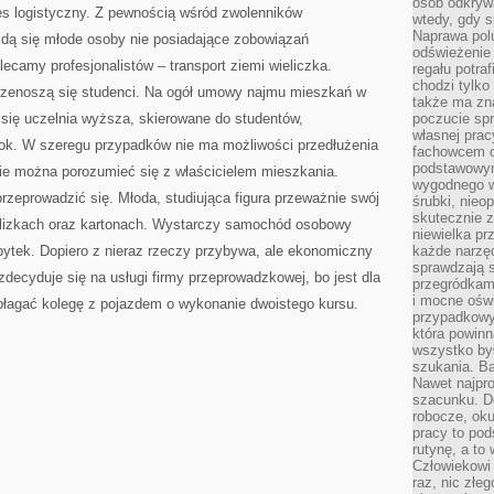
osób odkryw
es logistyczny. Z pewnością wśród zwolenników
wtedy, gdy s
Naprawa pol
jdą się młode osoby nie posiadające zobowiązań
odświeżenie 
ecamy profesjonalistów – transport ziemi wieliczka.
regału potra
chodzi tylko
rzenoszą się studenci. Na ogół umowy najmu mieszkań w
także ma zn
 się uczelnia wyższa, skierowane do studentów,
poczucie spr
własnej prac
rok. W szeregu przypadków nie ma możliwości przedłużenia
fachowcem o
podstawowym
nie można porozumieć się z właścicielem mieszkania.
wygodnego w
zeprowadzić się. Młoda, studiująca figura przeważnie swój
śrubki, nieop
skutecznie z
lizkach oraz kartonach. Wystarczy samochód osobowy
niewielka pr
bytek. Dopiero z nieraz rzeczy przybywa, ale ekonomiczny
każde narzę
sprawdzają s
decyduje się na usługi firmy przeprowadzkowej, bo jest dla
przegródkami
i mocne oświ
błagać kolegę z pojazdem o wykonanie dwoistego kursu.
przypadkowy
która powin
wszystko był
szukania. B
Nawet najpr
szacunku. D
robocze, oku
pracy to po
rutynę, a to
Człowiekowi 
raz, nic złe