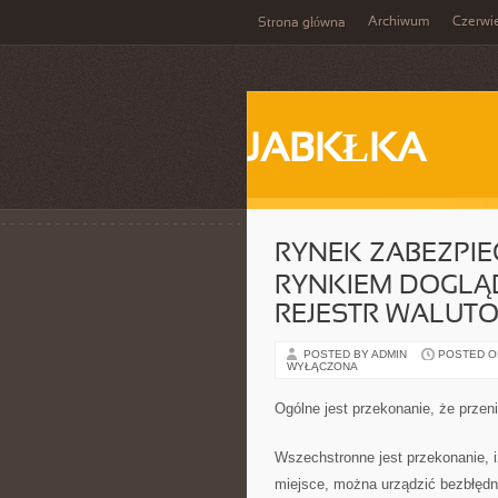
Archiwum
Czerwi
Strona główna
JABKŁKA
RYNEK ZABEZPIE
RYNKIEM DOGLĄ
REJESTR WALUT
POSTED BY ADMIN
POSTED ON 
WYŁĄCZONA
Ogólne jest przekonanie, że przen
Wszechstronne jest przekonanie, 
miejsce, można urządzić bezbłędni