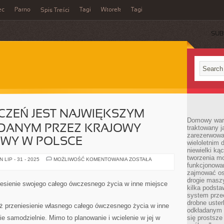
ec
Parno
Tagi
Wtorek
Tagi
Spis Treści
SUB
CZEŃ JEST NAJWIĘKSZYM
Domowy wars
DANYM PRZEZ KRAJOWY
traktowany j
zarezerwowa
OWY W POLSCE
wieloletnim
niewielki kąc
tworzenia m
RYNEK
LIP - 31 - 2025
MOŻLIWOŚĆ KOMENTOWANIA
ZOSTAŁA
ZABEZPIECZEŃ
funkcjonowa
JEST
zajmować os
NAJWIĘKSZYM
drogie masz
RYNKIEM
iesienie swojego całego ówczesnego życia w inne miejsce
DOGLĄDANYM
kilka podst
PRZEZ
system prze
KRAJOWY
drobne uster
REJESTR
iż przeniesienie własnego całego ówczesnego życia w inne
WALUTOWY
odkładanym n
W
e samodzielnie. Mimo to planowanie i wcielenie w jej w
się prostsze
POLSCE