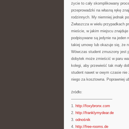
życie to cały skomplikowany proc
przeprowadzki na własną rękę zna
rodzinnych. My niemniej jednak pol
Zwłaszcza w wielu przypadkach p
mieście, w jakim miejscu znajduje
podpisywane są jedynie na jeden 
takiej umowy lub okazuje się, że 
Wówczas student zmuszony jest pr
dobytek może zmieścić w paru wa
kolegi, aby przewieść tak mały do
student nawet w owym czasie nie z
niego za kosztowna. Poprawniej u
źródło:
———————————
1.
http://foxybronx.com
2.
http://franklymydear.de
3.
odnośnik
4.
http://free-rooms.de