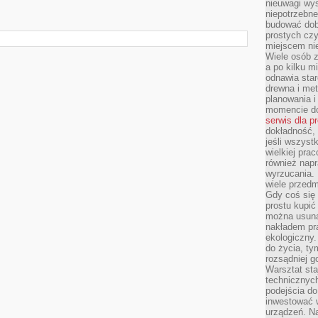
nieuwagi wys
niepotrzebne
budować dob
prostych czy
miejscem nie
Wiele osób z
a po kilku m
odnawia star
drewna i met
planowania 
momencie do
serwis dla p
dokładność, 
jeśli wszyst
wielkiej pra
również napr
wyrzucania. 
wiele przedm
Gdy coś się 
prostu kupi
można usuną
nakładem pr
ekologiczny.
do życia, t
rozsądniej 
Warsztat sta
technicznych
podejścia do
inwestować w
urządzeń. N