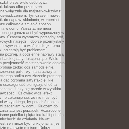
ztat przez wiele osób bywa
ak luksus albo przestrzeń
na wyłącznie dla majsterkowiczów z
 doświadczeniem. Tymczasem nawet
ik do napraw, składania, wiercenia i
oże całkowicie zmienić sposób
nia w domu. Warsztat nie musi
obnego garażu ani być wyposażony w
yny. Czasem wystarczy porządny stół,
awowych narzędzi i dobrze przemyślany
chowywania. To właśnie dzięki temu
ki przestają być problemem
a później, a codzienne naprawy stają
 i bardziej satysfakcjonujące. Wiele
a przyjemność majsterkowania dopiero
próbuje zrobić coś samodzielnie.
uzowanej półki, wymiana uchwytu,
starego stołka czy złożenie prostego
fią dać ogromną satysfakcję. Nie
 o oszczędność pieniędzy, choć ta
aczenie. Liczy się przede wszystkim
awczości. Człowiek widzi efekt
y i przekonuje się, że nie musi być
d wszystkiego, by poradzić sobie z
i zadaniami w domu. Kluczem do
arsztatu jest porządek. Rozrzucone
isane pudełka i plątanina kabli potrafią
niechęcić do działania. Nawet
zestrzeń może być funkcjonalna, jeśli
dzie ma swoje miejsce. Dobrze