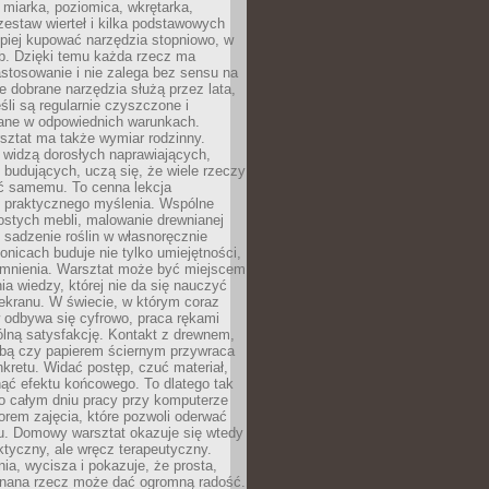
 miarka, poziomica, wkrętarka,
zestaw wierteł i kilka podstawowych
epiej kupować narzędzia stopniowo, w
eb. Dzięki temu każda rzecz ma
stosowanie i nie zalega bez sensu na
e dobrane narzędzia służą przez lata,
śli są regularnie czyszczone i
ne w odpowiednich warunkach.
ztat ma także wymiar rodzinny.
e widzą dorosłych naprawiających,
 budujących, uczą się, że wiele rzeczy
ć samemu. To cenna lekcja
 i praktycznego myślenia. Wspólne
ostych mebli, malowanie drewnianej
 sadzenie roślin w własnoręcznie
onicach buduje nie tylko umiejętności,
omnienia. Warsztat może być miejscem
a wiedzy, której nie da się nauczyć
ekranu. W świecie, w którym coraz
 odbywa się cyfrowo, praca rękami
lną satysfakcję. Kontakt z drewnem,
rbą czy papierem ściernym przywraca
kretu. Widać postęp, czuć materiał,
ąć efektu końcowego. To dlatego tak
o całym dniu pracy przy komputerze
rem zajęcia, które pozwoli oderwać
nu. Domowy warsztat okazuje się wtedy
aktyczny, ale wręcz terapeutyczny.
ia, wycisza i pokazuje, że prosta,
nana rzecz może dać ogromną radość.