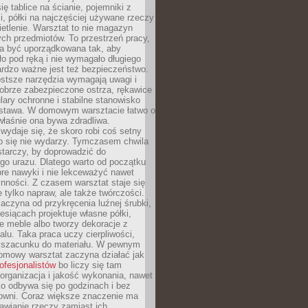
ię tablice na ścianie, pojemniki z
, półki na najczęściej używane rzeczy
etlenie. Warsztat to nie magazyn
ch przedmiotów. To przestrzeń pracy,
na być uporządkowana tak, aby
o pod ręką i nie wymagało długiego
ardzo ważne jest też bezpieczeństwo.
ostsze narzędzia wymagają uwagi i
obrze zabezpieczone ostrza, rękawice
lary ochronne i stabilne stanowisko
dstawa. W domowym warsztacie łatwo o
 właśnie ona bywa zdradliwa.
wydaje się, że skoro robi coś setny
go się nie wydarzy. Tymczasem chwila
tarczy, by doprowadzić do
go urazu. Dlatego warto od początku
re nawyki i nie lekceważyć nawet
nności. Z czasem warsztat staje się
 tylko napraw, ale także twórczości.
aczyna od przykręcenia luźnej śrubki,
iesiącach projektuje własne półki,
e meble albo tworzy dekoracje z
alu. Taka praca uczy cierpliwości,
i szacunku do materiału. W pewnym
mowy warsztat zaczyna działać jak
rofesjonalistów
bo liczy się tam
organizacja i jakość wykonania, nawet
ko odbywa się po godzinach i bez
cowni. Coraz większe znaczenie ma
awianie rzeczy zamiast ich