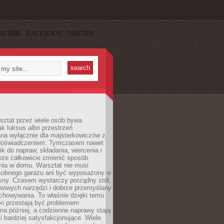
SCRIBE
FACEBOOK
TWITTER
ztat przez wiele osób bywa
ak luksus albo przestrzeń
na wyłącznie dla majsterkowiczów z
 doświadczeniem. Tymczasem nawet
ik do napraw, składania, wiercenia i
oże całkowicie zmienić sposób
nia w domu. Warsztat nie musi
obnego garażu ani być wyposażony w
yny. Czasem wystarczy porządny stół,
awowych narzędzi i dobrze przemyślany
chowywania. To właśnie dzięki temu
ki przestają być problemem
a później, a codzienne naprawy stają
 i bardziej satysfakcjonujące. Wiele