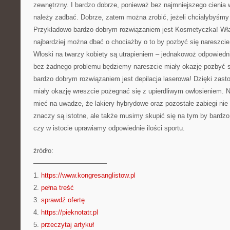
zewnętrzny. I bardzo dobrze, ponieważ bez najmniejszego cienia 
należy zadbać. Dobrze, zatem można zrobić, jeżeli chciałybyśm
Przykładowo bardzo dobrym rozwiązaniem jest Kosmetyczka! Właśn
najbardziej można dbać o chociażby o to by pozbyć się nareszcie
Włoski na twarzy kobiety są utrapieniem – jednakowoż odpowiedn
bez żadnego problemu będziemy nareszcie miały okazję pozbyć 
bardzo dobrym rozwiązaniem jest depilacja laserowa! Dzięki zast
miały okazję wreszcie pożegnać się z upierdliwym owłosieniem. N
mieć na uwadze, że lakiery hybrydowe oraz pozostałe zabiegi nie
znaczy są istotne, ale także musimy skupić się na tym by bardzo
czy w istocie uprawiamy odpowiednie ilości sportu.
źródło:
———————————
1.
https://www.kongresanglistow.pl
2.
pełna treść
3.
sprawdź ofertę
4.
https://pieknotatr.pl
5.
przeczytaj artykuł