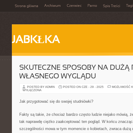
Archiwum
Czerwiec
Parno
Tagi
Strona główna
Spis Treści
JABKŁKA
SKUTECZNE SPOSOBY NA DUŻĄ
WŁASNEGO WYGLĄDU
POSTED BY ADMIN
POSTED ON CZE - 29 - 2025
MOŻLIWOŚĆ 
WYŁĄCZONA
Jak przygotować się do swojej studniówki?
Fakty są takie, że chociaż bardzo często ludzie niejako mówią, że
tak naprawdę ciężko zaakceptować ten pogląd. W końcu znacząca
szczególności mowa w tym momencie o kobietach, zwraca dużą 