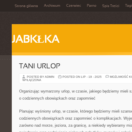
Archiwum
Czerwiec
Parno
Tagi
Strona główna
Spis Treści
JABKŁKA
TANI URLOP
POSTED BY ADMIN
POSTED ON LIP - 19 - 2025
MOŻLIWOŚĆ 
WYŁĄCZONA
Organizując wymarzony urlop, w czasie, jakiego będziemy mieli
o codziennych obowiązkach oraz zapomnieć
Planując wyśniony urlop, w czasie, którego będziemy mieli szan
codziennych obowiązkach oraz zapomnieć o komplikacjach. Wyj
zarówno nad morze, jeziora, za granicę, a niekiedy wybieramy mi