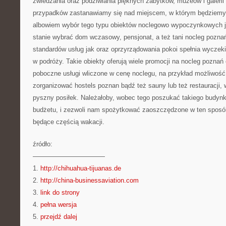
zwiedzania oraz podziwiania pięknych zabytków, muzeów i galerii
przypadków zastanawiamy się nad miejscem, w którym będziemy 
albowiem wybór tego typu obiektów noclegowo wypoczynkowych j
stanie wybrać dom wczasowy, pensjonat, a też tani nocleg pozna
standardów usług jak oraz oprzyrządowania pokoi spełnia wyczek
w podróży. Takie obiekty oferują wiele promocji na nocleg poznań
poboczne usługi wliczone w cenę noclegu, na przykład możliwość
zorganizować hostels poznan bądź też sauny lub też restauracji,
pyszny posiłek. Należałoby, wobec tego poszukać takiego budynku
budżetu, i zezwoli nam spożytkować zaoszczędzone w ten sposób
będące częścią wakacji.
źródło:
———————————
1.
http://chihuahua-tijuanas.de
2.
http://china-businessaviation.com
3.
link do strony
4.
pełna wersja
5.
przejdź dalej