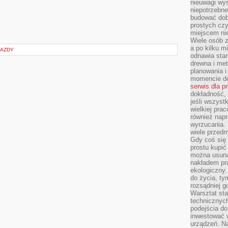
nieuwagi wys
niepotrzebne
budować dob
prostych czy
miejscem nie
Wiele osób z
a po kilku m
JAZDY
odnawia star
drewna i met
planowania 
momencie do
serwis dla p
dokładność, 
jeśli wszyst
wielkiej pra
również napr
wyrzucania. 
wiele przedm
Gdy coś się 
prostu kupi
można usuną
nakładem pr
ekologiczny.
do życia, t
rozsądniej 
Warsztat sta
technicznych
podejścia do
inwestować w
urządzeń. N