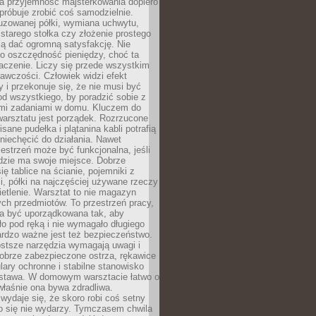
a przyjemność majsterkowania dopiero
próbuje zrobić coś samodzielnie.
uzowanej półki, wymiana uchwytu,
starego stołka czy złożenie prostego
fią dać ogromną satysfakcję. Nie
 o oszczędność pieniędzy, choć ta
aczenie. Liczy się przede wszystkim
awczości. Człowiek widzi efekt
y i przekonuje się, że nie musi być
d wszystkiego, by poradzić sobie z
i zadaniami w domu. Kluczem do
arsztatu jest porządek. Rozrzucone
isane pudełka i plątanina kabli potrafią
niechęcić do działania. Nawet
zestrzeń może być funkcjonalna, jeśli
dzie ma swoje miejsce. Dobrze
ię tablice na ścianie, pojemniki z
, półki na najczęściej używane rzeczy
etlenie. Warsztat to nie magazyn
ch przedmiotów. To przestrzeń pracy,
na być uporządkowana tak, aby
o pod ręką i nie wymagało długiego
ardzo ważne jest też bezpieczeństwo.
ostsze narzędzia wymagają uwagi i
obrze zabezpieczone ostrza, rękawice
lary ochronne i stabilne stanowisko
dstawa. W domowym warsztacie łatwo o
 właśnie ona bywa zdradliwa.
wydaje się, że skoro robi coś setny
go się nie wydarzy. Tymczasem chwila