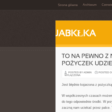
Archiwum
Czerwi
Strona główna
JABKŁKA
TO NA PEWNO Z
POŻYCZEK UDZIE
POSTED BY ADMIN
POSTED ON 
WYŁĄCZONA
Jest błędnie kojarzona z pożyczk
W współczesnych czasach możemy 
do tego odpowiednie środki. W prz
zaczną nam uciekać przez palce.