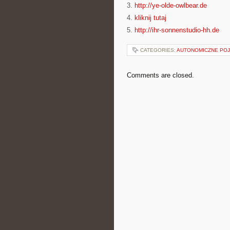
3.
http://ye-olde-owlbear.de
4.
kliknij tutaj
5.
http://ihr-sonnenstudio-hh.de
CATEGORIES:
AUTONOMICZNE PO
Comments are closed.