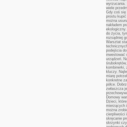
wyrzucania. 
wiele przedm
Gdy coś się 
prostu kupi
można usuną
nakładem pr
ekologiczny.
do życia, t
rozsądniej 
Warsztat sta
technicznych
podejścia do
inwestować w
urządzeń. N
śrubokrętów,
kombinerki, 
kluczy. Najl
miarę potrz
konkretne za
półce. Dobrz
zwłaszcza je
przechowywa
Domowy wars
Dzieci, któr
mierzących i
można zrobi
cierpliwości
skręcanie pr
skrzynki czy
zrobionych d