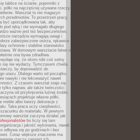
ię tablice na ścianie, pojemniki z
, półki na najczęściej używane rzeczy
etlenie. Warsztat to nie magazyn
ch przedmiotów. To przestrzeń pracy,
na być uporządkowana tak, aby
o pod ręką i nie wymagało długiego
ardzo ważne jest też bezpieczeństwo.
ostsze narzędzia wymagają uwagi i
obrze zabezpieczone ostrza, rękawice
lary ochronne i stabilne stanowisko
dstawa. W domowym warsztacie łatwo o
 właśnie ona bywa zdradliwa.
wydaje się, że skoro robi coś setny
go się nie wydarzy. Tymczasem chwila
tarczy, by doprowadzić do
go urazu. Dlatego warto od początku
re nawyki i nie lekceważyć nawet
nności. Z czasem warsztat staje się
 tylko napraw, ale także twórczości.
aczyna od przykręcenia luźnej śrubki,
iesiącach projektuje własne półki,
e meble albo tworzy dekoracje z
alu. Taka praca uczy cierpliwości,
i szacunku do materiału. W pewnym
mowy warsztat zaczyna działać jak
rofesjonalistów
bo liczy się tam
organizacja i jakość wykonania, nawet
ko odbywa się po godzinach i bez
cowni. Coraz większe znaczenie ma
awianie rzeczy zamiast ich