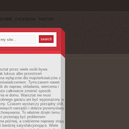
SCRIBE
FACEBOOK
TWITTER
ztat przez wiele osób bywa
ak luksus albo przestrzeń
na wyłącznie dla majsterkowiczów z
 doświadczeniem. Tymczasem nawet
ik do napraw, składania, wiercenia i
oże całkowicie zmienić sposób
nia w domu. Warsztat nie musi
obnego garażu ani być wyposażony w
yny. Czasem wystarczy porządny stół,
awowych narzędzi i dobrze przemyślany
chowywania. To właśnie dzięki temu
ki przestają być problemem
a później, a codzienne naprawy stają
 i bardziej satysfakcjonujące. Wiele