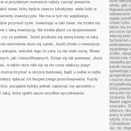
osób odkryw
azie w przydatnym momencie należy zacząć poważnie
wtedy, gdy s
kiś towar, który będzie zawsze lukratywny. wiele ludzi w
Naprawa pol
odświeżenie 
amenty inwestycyjne. Nie ma w tym nic wątpliwego,
regału potra
chodzi tylko
ędzie przynosił zyski. Inwestując w taki towar, nie trzeba się
także ma zn
ne z taką inwestycją. Nie trzeba płacić za dysponowanie
poczucie spr
własnej prac
czy za podatek. Jeżeli przekaże się sporą kwotę na taką
fachowcem o
ie niezmiernie dużo się zarobi. Jeżeli chodzi o inwestycje
podstawowym
wygodnego w
e pokupne, wskutek tego że ceny za nie stale rosną. Mowa
śrubki, nieop
skutecznie z
nych, jak i nieoszlifowanych. Dzieje się tak ponieważ, złoża
niewielka pr
ć, w takim razie robi się na nie coraz większy popyt.
każde narzę
sprawdzają s
 można trzymać w skrytce bankowej, bądź u siebie w sejfie.
przegródkami
e należy opłacać ich bezpiecznego przechowywania. Każdy
i mocne oświ
przypadkowy
hce, pożądane byłoby jednak zapoznać się uprzednio z
która powin
wszystko był
ć taką, która spełni nasze wszelkie wyczekiwania.
szukania. B
Nawet najpr
szacunku. D
robocze, oku
pracy to po
rutynę, a to
Człowiekowi 
raz, nic złe