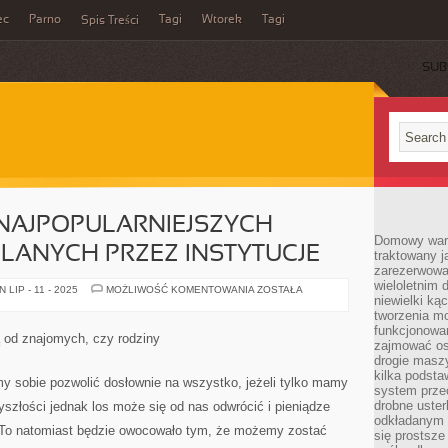
ec
Parno
Tagi
Wtorek
Tagi
Spis Treści
SUB
 NAJPOPULARNIEJSZYCH
Domowy wars
LANYCH PRZEZ INSTYTUCJE
traktowany j
zarezerwowa
wieloletnim
TO
LIP - 11 - 2025
MOŻLIWOŚĆ KOMENTOWANIA
ZOSTAŁA
niewielki kąc
NA
PEWNO
tworzenia m
Z
funkcjonowa
NAJPOPULARNIEJSZYCH
ą od znajomych, czy rodziny
POŻYCZEK
zajmować os
UDZIELANYCH
drogie masz
PRZEZ
kilka podst
INSTYTUCJE
sobie pozwolić dosłownie na wszystko, jeżeli tylko mamy
system prze
drobne uster
yszłości jednak los może się od nas odwrócić i pieniądze
odkładanym n
 To natomiast będzie owocowało tym, że możemy zostać
się prostsze