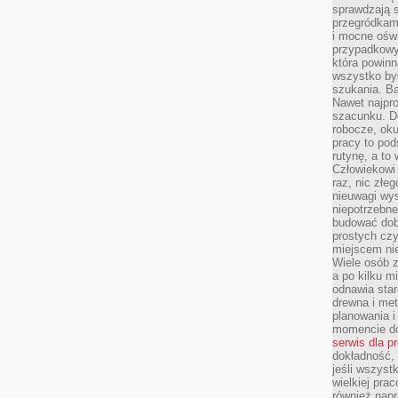
sprawdzają s
przegródkami
i mocne oświ
przypadkowy
która powin
wszystko był
szukania. B
Nawet najpr
szacunku. D
robocze, oku
pracy to po
rutynę, a to
Człowiekowi 
raz, nic złe
nieuwagi wys
niepotrzebne
budować dob
prostych czy
miejscem nie
Wiele osób z
a po kilku m
odnawia star
drewna i met
planowania 
momencie do
serwis dla p
dokładność, 
jeśli wszyst
wielkiej pra
również napr