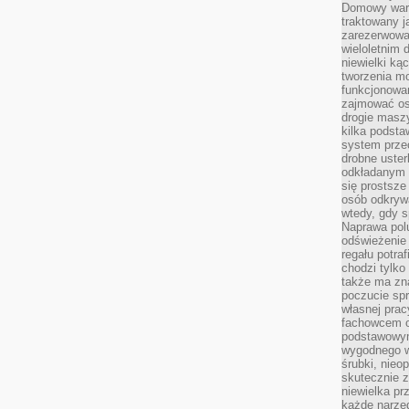
Domowy wars
traktowany j
zarezerwowa
wieloletnim
niewielki kąc
tworzenia m
funkcjonowa
zajmować os
drogie masz
kilka podst
system prze
drobne uster
odkładanym n
się prostsze
osób odkryw
wtedy, gdy s
Naprawa pol
odświeżenie 
regału potra
chodzi tylko
także ma zn
poczucie spr
własnej prac
fachowcem o
podstawowym
wygodnego w
śrubki, nieop
skutecznie z
niewielka pr
każde narzę