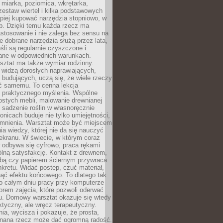
 miarka, poziomica, wkrętarka,
zestaw wierteł i kilka podstawowych
epiej kupować narzędzia stopniowo, w
eb. Dzięki temu każda rzecz ma
stosowanie i nie zalega bez sensu na
e dobrane narzędzia służą przez lata,
śli są regularnie czyszczone i
ne w odpowiednich warunkach.
ztat ma także wymiar rodzinny.
e widzą dorosłych naprawiających,
 budujących, uczą się, że wiele rzeczy
ć samemu. To cenna lekcja
 i praktycznego myślenia. Wspólne
ostych mebli, malowanie drewnianej
 sadzenie roślin w własnoręcznie
onicach buduje nie tylko umiejętności,
omnienia. Warsztat może być miejscem
a wiedzy, której nie da się nauczyć
ekranu. W świecie, w którym coraz
 odbywa się cyfrowo, praca rękami
lną satysfakcję. Kontakt z drewnem,
rbą czy papierem ściernym przywraca
kretu. Widać postęp, czuć materiał,
ąć efektu końcowego. To dlatego tak
o całym dniu pracy przy komputerze
rem zajęcia, które pozwoli oderwać
nu. Domowy warsztat okazuje się wtedy
aktyczny, ale wręcz terapeutyczny.
ia, wycisza i pokazuje, że prosta,
nana rzecz może dać ogromną radość.