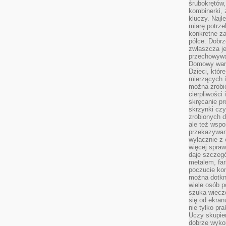
śrubokrętów,
kombinerki, 
kluczy. Najl
miarę potrz
konkretne za
półce. Dobrz
zwłaszcza je
przechowywa
Domowy wars
Dzieci, któr
mierzących i
można zrobi
cierpliwości
skręcanie pr
skrzynki czy
zrobionych d
ale też wsp
przekazywani
wyłącznie z 
więcej spraw
daje szczegó
metalem, fa
poczucie kon
można dotkn
wiele osób p
szuka wieczo
się od ekra
nie tylko pr
Uczy skupien
dobrze wyko