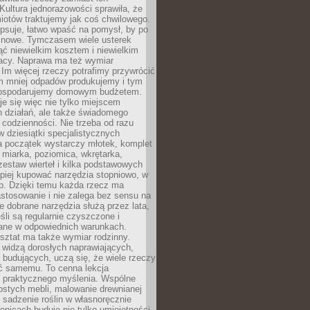
Kultura jednorazowości sprawiła, że
iotów traktujemy jak coś chwilowego.
psuje, łatwo wpaść na pomysł, by po
ć nowe. Tymczasem wiele usterek
ć niewielkim kosztem i niewielkim
acy. Naprawa ma też wymiar
 Im więcej rzeczy potrafimy przywrócić
ym mniej odpadów produkujemy i tym
gospodarujemy domowym budżetem.
je się więc nie tylko miejscem
 działań, ale także świadomego
 codzienności. Nie trzeba od razu
 dziesiątki specjalistycznych
a początek wystarczy młotek, komplet
 miarka, poziomica, wkrętarka,
zestaw wierteł i kilka podstawowych
epiej kupować narzędzia stopniowo, w
eb. Dzięki temu każda rzecz ma
stosowanie i nie zalega bez sensu na
e dobrane narzędzia służą przez lata,
śli są regularnie czyszczone i
ne w odpowiednich warunkach.
ztat ma także wymiar rodzinny.
e widzą dorosłych naprawiających,
 budujących, uczą się, że wiele rzeczy
ć samemu. To cenna lekcja
 i praktycznego myślenia. Wspólne
ostych mebli, malowanie drewnianej
 sadzenie roślin w własnoręcznie
onicach buduje nie tylko umiejętności,