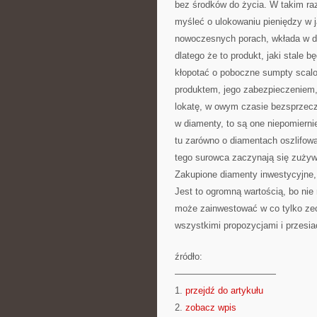
bez środków do życia. W takim r
myśleć o ulokowaniu pieniędzy w ja
nowoczesnych porach, wkłada w di
dlatego że to produkt, jaki stale b
kłopotać o poboczne sumpty scalo
produktem, jego zabezpieczeniem, 
lokatę, w owym czasie bezsprzeczn
w diamenty, to są one niepomierni
tu zarówno o diamentach oszlifowa
tego surowca zaczynają się zużywa
Zakupione diamenty inwestycyjne,
Jest to ogromną wartością, bo ni
może zainwestować w co tylko zec
wszystkimi propozycjami i przesia
źródło:
———————————
1.
przejdź do artykułu
2.
zobacz wpis