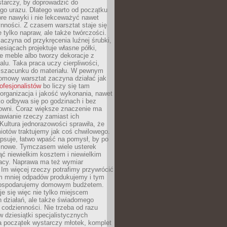
tarczy, by doprowadzić do
go urazu. Dlatego warto od początku
re nawyki i nie lekceważyć nawet
nności. Z czasem warsztat staje się
 tylko napraw, ale także twórczości.
aczyna od przykręcenia luźnej śrubki,
iesiącach projektuje własne półki,
e meble albo tworzy dekoracje z
alu. Taka praca uczy cierpliwości,
i szacunku do materiału. W pewnym
mowy warsztat zaczyna działać jak
rofesjonalistów
bo liczy się tam
organizacja i jakość wykonania, nawet
ko odbywa się po godzinach i bez
cowni. Coraz większe znaczenie ma
awianie rzeczy zamiast ich
Kultura jednorazowości sprawiła, że
iotów traktujemy jak coś chwilowego.
psuje, łatwo wpaść na pomysł, by po
ć nowe. Tymczasem wiele usterek
ć niewielkim kosztem i niewielkim
acy. Naprawa ma też wymiar
 Im więcej rzeczy potrafimy przywrócić
ym mniej odpadów produkujemy i tym
gospodarujemy domowym budżetem.
je się więc nie tylko miejscem
 działań, ale także świadomego
 codzienności. Nie trzeba od razu
 dziesiątki specjalistycznych
a początek wystarczy młotek, komplet