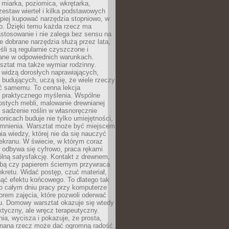
 miarka, poziomica, wkrętarka,
zestaw wierteł i kilka podstawowych
epiej kupować narzędzia stopniowo, w
eb. Dzięki temu każda rzecz ma
stosowanie i nie zalega bez sensu na
e dobrane narzędzia służą przez lata,
śli są regularnie czyszczone i
ne w odpowiednich warunkach.
ztat ma także wymiar rodzinny.
e widzą dorosłych naprawiających,
 budujących, uczą się, że wiele rzeczy
ć samemu. To cenna lekcja
 i praktycznego myślenia. Wspólne
ostych mebli, malowanie drewnianej
 sadzenie roślin w własnoręcznie
onicach buduje nie tylko umiejętności,
omnienia. Warsztat może być miejscem
a wiedzy, której nie da się nauczyć
ekranu. W świecie, w którym coraz
 odbywa się cyfrowo, praca rękami
lną satysfakcję. Kontakt z drewnem,
rbą czy papierem ściernym przywraca
kretu. Widać postęp, czuć materiał,
ąć efektu końcowego. To dlatego tak
o całym dniu pracy przy komputerze
rem zajęcia, które pozwoli oderwać
nu. Domowy warsztat okazuje się wtedy
aktyczny, ale wręcz terapeutyczny.
ia, wycisza i pokazuje, że prosta,
nana rzecz może dać ogromną radość.