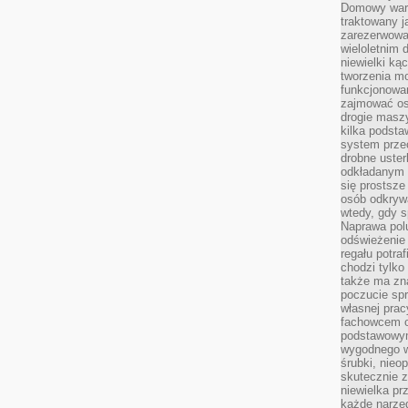
Domowy wars
traktowany j
zarezerwowa
wieloletnim
niewielki kąc
tworzenia m
funkcjonowa
zajmować os
drogie masz
kilka podst
system prze
drobne uster
odkładanym n
się prostsze
osób odkryw
wtedy, gdy s
Naprawa pol
odświeżenie 
regału potra
chodzi tylko
także ma zn
poczucie spr
własnej prac
fachowcem o
podstawowym
wygodnego w
śrubki, nieop
skutecznie z
niewielka pr
każde narzę