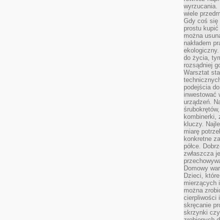
wyrzucania. 
wiele przedm
Gdy coś się 
prostu kupi
można usuną
nakładem pr
ekologiczny.
do życia, t
rozsądniej 
Warsztat sta
technicznych
podejścia do
inwestować w
urządzeń. N
śrubokrętów,
kombinerki, 
kluczy. Najl
miarę potrz
konkretne za
półce. Dobrz
zwłaszcza je
przechowywa
Domowy wars
Dzieci, któr
mierzących i
można zrobi
cierpliwości
skręcanie pr
skrzynki czy
zrobionych d