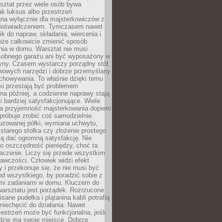
ztat przez wiele osób bywa
ak luksus albo przestrzeń
na wyłącznie dla majsterkowiczów z
 doświadczeniem. Tymczasem nawet
ik do napraw, składania, wiercenia i
oże całkowicie zmienić sposób
nia w domu. Warsztat nie musi
obnego garażu ani być wyposażony w
yny. Czasem wystarczy porządny stół,
awowych narzędzi i dobrze przemyślany
chowywania. To właśnie dzięki temu
ki przestają być problemem
a później, a codzienne naprawy stają
 i bardziej satysfakcjonujące. Wiele
a przyjemność majsterkowania dopiero
próbuje zrobić coś samodzielnie.
uzowanej półki, wymiana uchwytu,
starego stołka czy złożenie prostego
fią dać ogromną satysfakcję. Nie
 o oszczędność pieniędzy, choć ta
aczenie. Liczy się przede wszystkim
awczości. Człowiek widzi efekt
y i przekonuje się, że nie musi być
d wszystkiego, by poradzić sobie z
i zadaniami w domu. Kluczem do
arsztatu jest porządek. Rozrzucone
isane pudełka i plątanina kabli potrafią
niechęcić do działania. Nawet
zestrzeń może być funkcjonalna, jeśli
dzie ma swoje miejsce. Dobrze