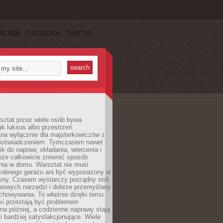
SCRIBE
FACEBOOK
TWITTER
ztat przez wiele osób bywa
ak luksus albo przestrzeń
na wyłącznie dla majsterkowiczów z
 doświadczeniem. Tymczasem nawet
ik do napraw, składania, wiercenia i
oże całkowicie zmienić sposób
nia w domu. Warsztat nie musi
obnego garażu ani być wyposażony w
yny. Czasem wystarczy porządny stół,
awowych narzędzi i dobrze przemyślany
chowywania. To właśnie dzięki temu
ki przestają być problemem
a później, a codzienne naprawy stają
 i bardziej satysfakcjonujące. Wiele