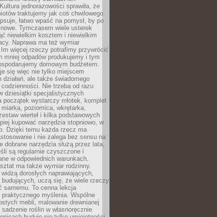
Kultura jednorazowości sprawiła, że
iotów traktujemy jak coś chwilowego.
psuje, łatwo wpaść na pomysł, by po
ć nowe. Tymczasem wiele usterek
ć niewielkim kosztem i niewielkim
acy. Naprawa ma też wymiar
 Im więcej rzeczy potrafimy przywrócić
ym mniej odpadów produkujemy i tym
gospodarujemy domowym budżetem.
je się więc nie tylko miejscem
 działań, ale także świadomego
 codzienności. Nie trzeba od razu
 dziesiątki specjalistycznych
a początek wystarczy młotek, komplet
 miarka, poziomica, wkrętarka,
zestaw wierteł i kilka podstawowych
epiej kupować narzędzia stopniowo, w
eb. Dzięki temu każda rzecz ma
stosowanie i nie zalega bez sensu na
e dobrane narzędzia służą przez lata,
śli są regularnie czyszczone i
ne w odpowiednich warunkach.
ztat ma także wymiar rodzinny.
e widzą dorosłych naprawiających,
 budujących, uczą się, że wiele rzeczy
ć samemu. To cenna lekcja
 i praktycznego myślenia. Wspólne
ostych mebli, malowanie drewnianej
 sadzenie roślin w własnoręcznie
onicach buduje nie tylko umiejętności,