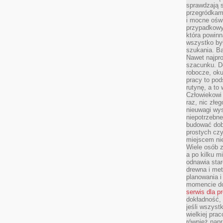
sprawdzają s
przegródkami
i mocne oświ
przypadkowy
która powin
wszystko był
szukania. B
Nawet najpr
szacunku. D
robocze, oku
pracy to po
rutynę, a to
Człowiekowi 
raz, nic złe
nieuwagi wys
niepotrzebne
budować dob
prostych czy
miejscem nie
Wiele osób z
a po kilku m
odnawia star
drewna i met
planowania 
momencie do
serwis dla p
dokładność, 
jeśli wszyst
wielkiej pra
również napr