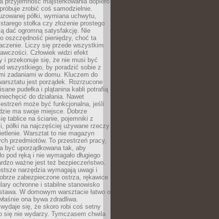
a przyjemność majsterkowania dopiero
próbuje zrobić coś samodzielnie.
uzowanej półki, wymiana uchwytu,
starego stołka czy złożenie prostego
fią dać ogromną satysfakcję. Nie
 o oszczędność pieniędzy, choć ta
aczenie. Liczy się przede wszystkim
awczości. Człowiek widzi efekt
y i przekonuje się, że nie musi być
d wszystkiego, by poradzić sobie z
i zadaniami w domu. Kluczem do
arsztatu jest porządek. Rozrzucone
isane pudełka i plątanina kabli potrafią
niechęcić do działania. Nawet
zestrzeń może być funkcjonalna, jeśli
dzie ma swoje miejsce. Dobrze
ię tablice na ścianie, pojemniki z
, półki na najczęściej używane rzeczy
etlenie. Warsztat to nie magazyn
ch przedmiotów. To przestrzeń pracy,
na być uporządkowana tak, aby
o pod ręką i nie wymagało długiego
ardzo ważne jest też bezpieczeństwo.
ostsze narzędzia wymagają uwagi i
obrze zabezpieczone ostrza, rękawice
lary ochronne i stabilne stanowisko
dstawa. W domowym warsztacie łatwo o
 właśnie ona bywa zdradliwa.
wydaje się, że skoro robi coś setny
go się nie wydarzy. Tymczasem chwila