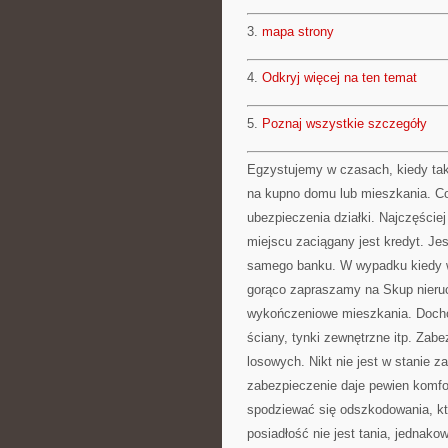
3.
mapa strony
4.
Odkryj więcej na ten temat
5.
Poznaj wszystkie szczegóły
Egzystujemy w czasach, kiedy tak
na kupno domu lub mieszkania. Cor
ubezpieczenia działki. Najczęście
miejscu zaciągany jest kredyt. Jes
samego banku. W wypadku kiedy w
gorąco zapraszamy na Skup nieruc
wykończeniowe mieszkania. Dochod
ściany, tynki zewnętrzne itp. Zab
losowych. Nikt nie jest w stanie 
zabezpieczenie daje pewien komfor
spodziewać się odszkodowania, któ
posiadłość nie jest tania, jednak