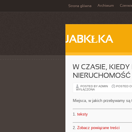
Archiwum
Czerwi
Strona główna
JABKŁKA
W CZASIE, KIED
NIERUCHOMOŚĆ
POSTED BY ADMIN
POSTED ON 
WYŁĄCZONA
Miejsca, w jakich przebywamy są
1.
teksty
2.
Zobacz powiązane treści