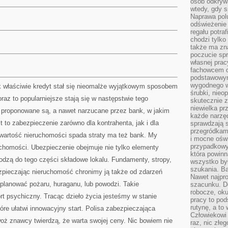
osób odkryw
wtedy, gdy s
Naprawa pol
odświeżenie 
regału potra
chodzi tylko
także ma zn
poczucie spr
własnej prac
fachowcem o
podstawowym
wygodnego w
 właściwie kredyt stał się nieomalże wyjątkowym sposobem
śrubki, nieop
az to popularniejsze stają się w następstwie tego
skutecznie z
niewielka pr
j proponowane są, a nawet narzucane przez bank, w jakim
każde narzę
t to zabezpieczenie zarówno dla kontrahenta, jak i dla
sprawdzają s
przegródkami
artość nieruchomości spada straty ma też bank. My
i mocne oświ
przypadkowy
homości. Ubezpieczenie obejmuje nie tylko elementy
która powin
zą do tego części składowe lokalu. Fundamenty, stropy,
wszystko był
szukania. B
ezpieczając nieruchomość chronimy ją także od zdarzeń
Nawet najpr
zaplanować pożaru, huraganu, lub powodzi. Takie
szacunku. D
robocze, oku
t psychiczny. Tracąc dzieło życia jesteśmy w stanie
pracy to po
rutynę, a to
re ułatwi innowacyjny start. Polisa zabezpieczająca
Człowiekowi 
owoż znawcy twierdzą, że warta swojej ceny. Nic bowiem nie
raz, nic złe