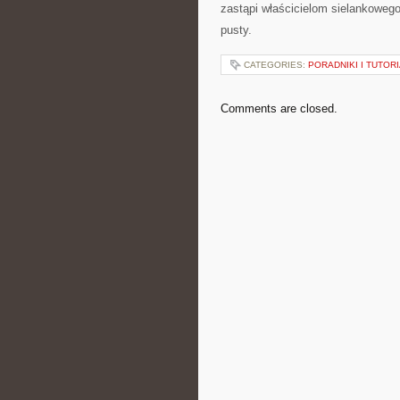
zastąpi właścicielom sielankoweg
pusty.
CATEGORIES:
PORADNIKI I TUTOR
Comments are closed.