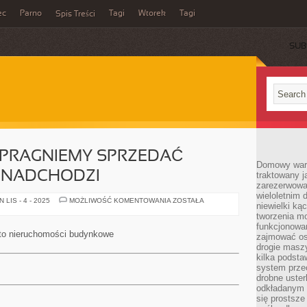
ec
Parno
Tagi
Wtorek
Tagi
Spis Treści
SUB
Y PRAGNIEMY SPRZEDAĆ
Domowy wars
 NADCHODZI
traktowany j
zarezerwowa
wieloletnim
W
LIS - 4 - 2025
MOŻLIWOŚĆ KOMENTOWANIA
ZOSTAŁA
niewielki kąc
CZASIE,
KIEDY
tworzenia m
PRAGNIEMY
funkcjonowa
SPRZEDAĆ
 to nieruchomości budynkowe
zajmować os
NIERUCHOMOŚĆ
NADCHODZI
drogie masz
kilka podst
system prze
drobne uster
odkładanym n
się prostsze