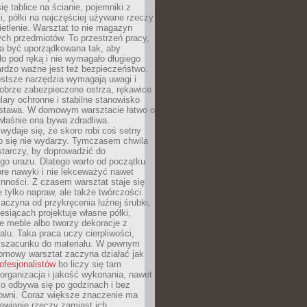
ię tablice na ścianie, pojemniki z
, półki na najczęściej używane rzeczy
etlenie. Warsztat to nie magazyn
ch przedmiotów. To przestrzeń pracy,
na być uporządkowana tak, aby
o pod ręką i nie wymagało długiego
ardzo ważne jest też bezpieczeństwo.
ostsze narzędzia wymagają uwagi i
obrze zabezpieczone ostrza, rękawice
lary ochronne i stabilne stanowisko
dstawa. W domowym warsztacie łatwo o
 właśnie ona bywa zdradliwa.
wydaje się, że skoro robi coś setny
go się nie wydarzy. Tymczasem chwila
tarczy, by doprowadzić do
go urazu. Dlatego warto od początku
re nawyki i nie lekceważyć nawet
nności. Z czasem warsztat staje się
 tylko napraw, ale także twórczości.
aczyna od przykręcenia luźnej śrubki,
iesiącach projektuje własne półki,
e meble albo tworzy dekoracje z
alu. Taka praca uczy cierpliwości,
i szacunku do materiału. W pewnym
mowy warsztat zaczyna działać jak
rofesjonalistów
bo liczy się tam
organizacja i jakość wykonania, nawet
ko odbywa się po godzinach i bez
cowni. Coraz większe znaczenie ma
awianie rzeczy zamiast ich