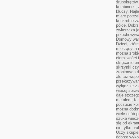
śrubokrętów,
kombinerki, 
kluczy. Najl
miarę potrz
konkretne za
półce. Dobrz
zwłaszcza je
przechowywa
Domowy wars
Dzieci, któr
mierzących i
można zrobi
cierpliwości
skręcanie pr
skrzynki czy
zrobionych d
ale też wsp
przekazywani
wyłącznie z 
więcej spraw
daje szczegó
metalem, fa
poczucie kon
można dotkn
wiele osób p
szuka wieczo
się od ekra
nie tylko pr
Uczy skupien
dobrze wyko