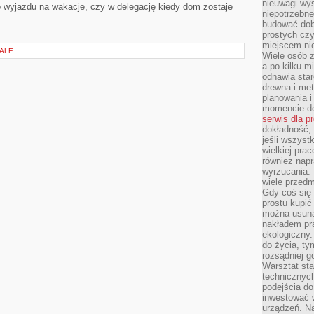
nieuwagi wys
o wyjazdu na wakacje, czy w delegację kiedy dom zostaje
niepotrzebne
budować dob
prostych czy
miejscem nie
IALE
Wiele osób z
a po kilku m
odnawia star
drewna i met
planowania 
momencie do
serwis dla p
dokładność, 
jeśli wszyst
wielkiej pra
również napr
wyrzucania. 
wiele przedm
Gdy coś się 
prostu kupi
można usuną
nakładem pr
ekologiczny.
do życia, t
rozsądniej 
Warsztat sta
technicznych
podejścia do
inwestować w
urządzeń. N