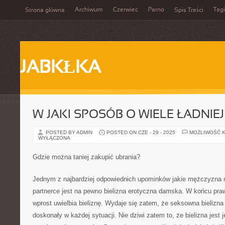
Archiwum
Czerwiec
Parno
Tagi
Strona główna
Spis Treści
JABKŁKA
W JAKI SPOSÓB O WIELE ŁADNI
POSTED BY ADMIN
POSTED ON CZE - 29 - 2025
MOŻLIWOŚĆ 
WYŁĄCZONA
Gdzie można taniej zakupić ubrania?
Jednym z najbardziej odpowiednich upominków jakie mężczyzna 
partnerce jest na pewno bielizna erotyczna damska. W końcu pr
wprost uwielbia bieliznę. Wydaje się zatem, że seksowna bielizna t
doskonały w każdej sytuacji. Nie dziwi zatem to, że bielizna jest 