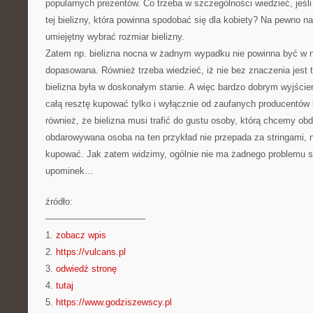
popularnych prezentów. Co trzeba w szczególności wiedzieć, jeśl
tej bielizny, która powinna spodobać się dla kobiety? Na pewno 
umiejętny wybrać rozmiar bielizny.
Zatem np. bielizna nocna w żadnym wypadku nie powinna być w 
dopasowana. Również trzeba wiedzieć, iż nie bez znaczenia jest
bielizna była w doskonałym stanie. A więc bardzo dobrym wyjściem
całą resztę kupować tylko i wyłącznie od zaufanych producentów 
również, że bielizna musi trafić do gustu osoby, którą chcemy ob
obdarowywana osoba na ten przykład nie przepada za stringami, n
kupować. Jak zatem widzimy, ogólnie nie ma żadnego problemu s
upominek…
źródło:
———————————
1.
zobacz wpis
2.
https://vulcans.pl
3.
odwiedź stronę
4.
tutaj
5.
https://www.godziszewscy.pl