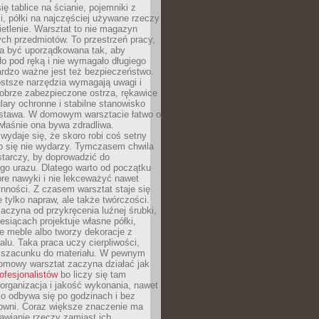
ię tablice na ścianie, pojemniki z
, półki na najczęściej używane rzeczy
etlenie. Warsztat to nie magazyn
ch przedmiotów. To przestrzeń pracy,
na być uporządkowana tak, aby
o pod ręką i nie wymagało długiego
ardzo ważne jest też bezpieczeństwo.
ostsze narzędzia wymagają uwagi i
obrze zabezpieczone ostrza, rękawice
lary ochronne i stabilne stanowisko
dstawa. W domowym warsztacie łatwo o
 właśnie ona bywa zdradliwa.
wydaje się, że skoro robi coś setny
go się nie wydarzy. Tymczasem chwila
tarczy, by doprowadzić do
go urazu. Dlatego warto od początku
re nawyki i nie lekceważyć nawet
nności. Z czasem warsztat staje się
 tylko napraw, ale także twórczości.
aczyna od przykręcenia luźnej śrubki,
iesiącach projektuje własne półki,
e meble albo tworzy dekoracje z
alu. Taka praca uczy cierpliwości,
i szacunku do materiału. W pewnym
mowy warsztat zaczyna działać jak
rofesjonalistów
bo liczy się tam
organizacja i jakość wykonania, nawet
ko odbywa się po godzinach i bez
cowni. Coraz większe znaczenie ma
awianie rzeczy zamiast ich