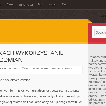
ec
Parno
Tagi
Wtorek
Tagi
Spis Treści
SUB
KACH WYKORZYSTANIE
Domowy wars
 ODMIAN
traktowany j
zarezerwowa
wieloletnim
W
LIP - 20 - 2025
MOŻLIWOŚĆ KOMENTOWANIA
ZOSTAŁA
niewielki kąc
WIELU
WYPADKACH
tworzenia m
WYKORZYSTANIE
funkcjonowa
SZCZEGÓLNYCH
ie specjalnych odmian
ODMIAN
zajmować os
drogie masz
kilka podst
lnych form fiskalnych urządzeń jest powszechnie znana.
system prze
drobne uster
ne w sklepach. Takie kasy fiskalne tytuł tekstu rejestrują
odkładanym n
w głównej mierze do ilości oraz ceny zakupionego towaru. W
się prostsze