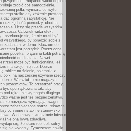
a przyjemność majsterkowania dopiero
próbuje zrobić coś samodzielnie.
uzowanej półki, wymiana uchwytu,
starego stołka czy złożenie prostego
fią dać ogromną satysfakcję. Nie
 o oszczędność pieniędzy, choć ta
aczenie. Liczy się przede wszystkim
awczości. Człowiek widzi efekt
y i przekonuje się, że nie musi być
d wszystkiego, by poradzić sobie z
i zadaniami w domu. Kluczem do
arsztatu jest porządek. Rozrzucone
isane pudełka i plątanina kabli potrafią
niechęcić do działania. Nawet
zestrzeń może być funkcjonalna, jeśli
dzie ma swoje miejsce. Dobrze
ię tablice na ścianie, pojemniki z
, półki na najczęściej używane rzeczy
etlenie. Warsztat to nie magazyn
ch przedmiotów. To przestrzeń pracy,
na być uporządkowana tak, aby
o pod ręką i nie wymagało długiego
ardzo ważne jest też bezpieczeństwo.
ostsze narzędzia wymagają uwagi i
obrze zabezpieczone ostrza, rękawice
lary ochronne i stabilne stanowisko
dstawa. W domowym warsztacie łatwo o
 właśnie ona bywa zdradliwa.
wydaje się, że skoro robi coś setny
go się nie wydarzy. Tymczasem chwila