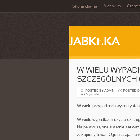
Archiwum
Czerwi
Strona główna
JABKŁKA
W WIELU WYPAD
SZCZEGÓLNYCH
POSTED BY ADMIN
POSTED ON 
WYŁĄCZONA
W wielu przypadkach wykorzystan
W wielu wypadkach użycie szczegó
Na pewno są one świetnie zauważal
zakupiony towar. Ograniczają się 