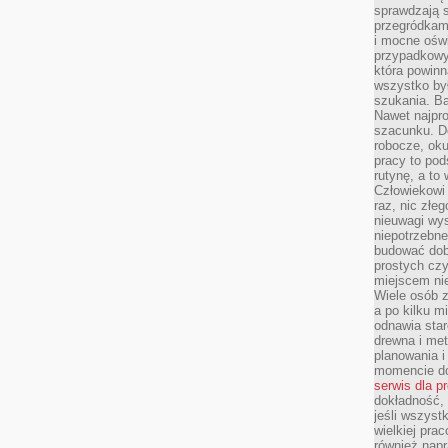
sprawdzają s
przegródkami
i mocne oświ
przypadkowy
która powin
wszystko był
szukania. B
Nawet najpr
szacunku. D
robocze, oku
pracy to po
rutynę, a to
Człowiekowi 
raz, nic złe
nieuwagi wys
niepotrzebne
budować dob
prostych czy
miejscem nie
Wiele osób z
a po kilku m
odnawia star
drewna i met
planowania 
momencie do
serwis dla p
dokładność, 
jeśli wszyst
wielkiej pra
również napr