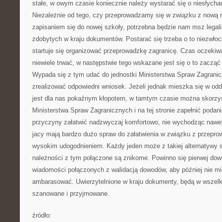
stałe, w owym czasie koniecznie należy wystarać się o niesłychan
Niezależnie od tego, czy przeprowadzamy się w związku z nową r
zapisaniem się do nowej szkoły, potrzebna będzie nam msz legali
zdobytych w kraju dokumentów. Postarać się trzeba o to niezwłoc
startuje się organizować przeprowadzkę zagranicę. Czas oczekiw
niewiele trwać, w następstwie tego wskazane jest się o to zacząć
Wypada się z tym udać do jednostki Ministerstwa Spraw Zagranic
zrealizować odpowiedni wniosek. Jeżeli jednak mieszka się w odda
jest dla nas pokaźnym kłopotem, w tamtym czasie można skorzyst
Ministerstwa Spraw Zagranicznych i na tej stronie zapełnić podani
przyczyny załatwić nadzwyczaj komfortowo, nie wychodząc nawet
jacy mają bardzo dużo spraw do załatwienia w związku z przeprow
wysokim udogodnieniem. Każdy jeden może z takiej alternatywy s
należności z tym połączone są znikome. Powinno się pierwej dow
wiadomości połączonych z walidacją dowodów, aby później nie mi
ambarasować. Uwierzytelnione w kraju dokumenty, będą w wszel
szanowane i przyjmowane.
źródło: