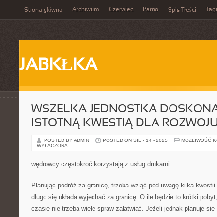
Archiwum
Czerwiec
Parno
Tagi
Strona główna
Spis Treści
JABKŁKA
WSZELKA JEDNOSTKA DOSKONAL
ISTOTNĄ KWESTIĄ DLA ROZWOJU
POSTED BY ADMIN
POSTED ON SIE - 14 - 2025
MOŻLIWOŚĆ 
WYŁĄCZONA
wędrowcy częstokroć korzystają z usług drukarni
Planując podróż za granicę, trzeba wziąć pod uwagę kilka kwestii. 
długo się układa wyjechać za granicę. O ile będzie to krótki poby
czasie nie trzeba wiele spraw załatwiać. Jeżeli jednak planuje si