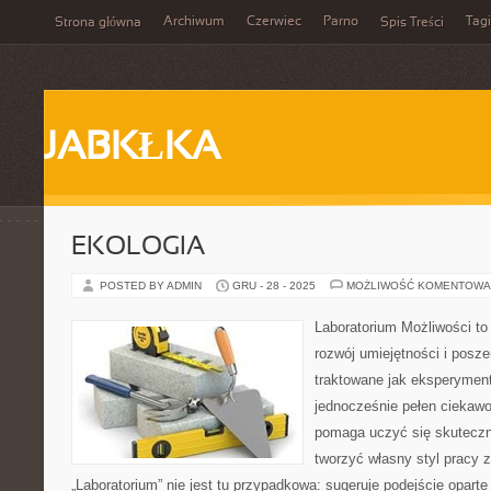
Archiwum
Czerwiec
Parno
Tagi
Strona główna
Spis Treści
JABKŁKA
EKOLOGIA
POSTED BY ADMIN
GRU - 28 - 2025
MOŻLIWOŚĆ KOMENTOWA
Laboratorium Możliwości to
rozwój umiejętności i posz
traktowane jak eksperyment
jednocześnie pełen ciekawo
pomaga uczyć się skuteczn
tworzyć własny styl pracy 
„Laboratorium” nie jest tu przypadkowa: sugeruje podejście oparte