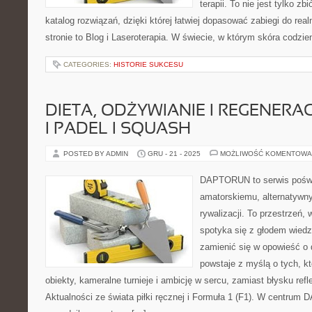
terapii. To nie jest tylko zb
katalog rozwiązań, dzięki której łatwiej dopasować zabiegi do rea
stronie to Blog i Laseroterapia. W świecie, w którym skóra codzie
CATEGORIES:
HISTORIE SUKCESU
DIETA, ODŻYWIANIE I REGENERA
I PADEL I SQUASH
POSTED BY ADMIN
GRU - 21 - 2025
MOŻLIWOŚĆ KOMENTOWA
DAPTORUN to serwis poświ
amatorskiemu, alternatywn
rywalizacji. To przestrzeń,
spotyka się z głodem wiedzy
zamienić się w opowieść o 
powstaje z myślą o tych, k
obiekty, kameralne turnieje i ambicję w sercu, zamiast błysku ref
Aktualności ze świata piłki ręcznej i Formuła 1 (F1). W centrum