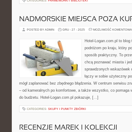
CATEGORIES:
FRAMEWORKI I BIBLIOTEKI
NADMORSKIE MIEJSCA POZA KU
POSTED BY ADMIN
GRU - 27 - 2025
MOŻLIWOŚĆ KOMENTOWA
Hotel-Logan.com.pl to blog
podróżom po kraju, który p
sposób praktyczny. To prze
chcą poznawać miasta i je
sprawdzonych wskazówek do
łączy w sobie użyteczny por
mógł zaplanować bez zbędnego błądzenia. W centrum serwisu zna
– od kameralnych po komfortowe, a także wszystko, co pomaga
do budżetu. Hotel-Logan.com.pl pokazuje, […]
CATEGORIES:
SKUPY I PUNKTY ZBIÓRKI
RECENZJE MAREK I KOLEKCJI