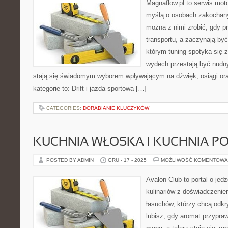
Magnaflow.pl to serwis moto
myślą o osobach zakochany
można z nimi zrobić, gdy p
transportu, a zaczynają być
którym tuning spotyka się z
wydech przestają być nudn
stają się świadomym wyborem wpływającym na dźwięk, osiągi ora
kategorie to: Drift i jazda sportowa […]
CATEGORIES:
DORABIANIE KLUCZYKÓW
KUCHNIA WŁOSKA I KUCHNIA P
POSTED BY ADMIN
GRU - 17 - 2025
MOŻLIWOŚĆ KOMENTOWA
Avalon Club to portal o jed
kulinariów z doświadczeniem
łasuchów, którzy chcą odkr
lubisz, gdy aromat przypraw