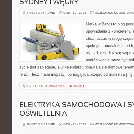
SYDNEY I WĘGRY
POSTED BY ADMIN
GRU - 19 - 2025
MOŻLIWOŚĆ KOMENTOWA
Matka w Berku to blog podr
opowiadania z konkretem. T
chcą ruszać w drogę części
spokojem, niezależnie od te
wyjazd, czy dłuższą wypraw
podróżowanie może być osi
życie jest zabiegane, a w kalendarzu pojawiają się domowe tematy
relacji, lecz mapa inspiracji pomagająca przejść od marzenia […]
CATEGORIES:
PORADNIKI I TUTORIALE
ELEKTRYKA SAMOCHODOWA I S
OŚWIETLENIA
POSTED BY ADMIN
GRU - 18 - 2025
MOŻLIWOŚĆ KOMENTOWA