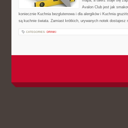
mapa, a talerz staje się za
Avalon Club jest jak smako
koniecznie Kuchnia bezglutenowa i dla alergików i Kuchnia gruzi
są kuchnie świata. Zamiast krótkich, urywanych notek dostajesz n
CATEGORIES:
DRINKI