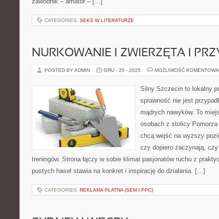
zawodnik – amator – […]
CATEGORIES:
SEKS W LITERATURZE
NURKOWANIE I ZWIERZĘTA I PR
POSTED BY ADMIN
GRU - 20 - 2025
MOŻLIWOŚĆ KOMENTOWA
Silny Szczecin to lokalny po
sprawność nie jest przypad
mądrych nawyków. To miejs
osobach z stolicy Pomorza 
chcą wejść na wyższy pozio
czy dopiero zaczynają, czy
treningów. Strona łączy w sobie klimat pasjonatów ruchu z prakt
pustych haseł stawia na konkret i inspirację do działania. […]
CATEGORIES:
REKLAMA PŁATNA (SEM I PPC)