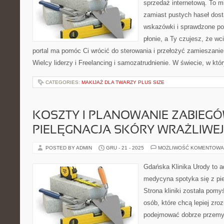
sprzedaż internetową. To m
zamiast pustych haseł dos
wskazówki i sprawdzone pod
płonie, a Ty czujesz, że wci
portal ma pomóc Ci wrócić do sterowania i przełożyć zamieszanie
Wielcy liderzy i Freelancing i samozatrudnienie. W świecie, w k
CATEGORIES:
MAKIJAŻ DLA TWARZY PLUS SIZE
KOSZTY I PLANOWANIE ZABIEGÓ
PIELĘGNACJA SKÓRY WRAŻLIWEJ
POSTED BY ADMIN
GRU - 21 - 2025
MOŻLIWOŚĆ KOMENTOWA
Gdańska Klinika Urody to a
medycyna spotyka się z pie
Strona kliniki została pom
osób, które chcą lepiej zro
podejmować dobrze przemy