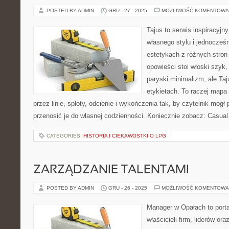
POSTED BY ADMIN
GRU - 27 - 2025
MOŻLIWOŚĆ KOMENTOWA
Tajus to serwis inspiracyjn
własnego stylu i jednocześn
estetykach z różnych stron
opowieści stoi włoski szyk,
paryski minimalizm, ale Ta
etykietach. To raczej mapa i
przez linie, sploty, odcienie i wykończenia tak, by czytelnik mógł
przenosić je do własnej codzienności. Koniecznie zobacz: Casual 
CATEGORIES:
HISTORIA I CIEKAWOSTKI O LPG
ZARZĄDZANIE TALENTAMI
POSTED BY ADMIN
GRU - 26 - 2025
MOŻLIWOŚĆ KOMENTOWA
Manager w Opałach to porta
właścicieli firm, liderów or