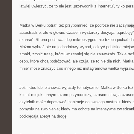
łatwiej uwierzyć, że to nie jest „przewodnik z internetu”, tylko pe
Matka w Berku potrafi też przypomnieć, że podróże nie zaczynają
autostradzie, ale w głowie. Czasem wystarczy decyzja: „spróbuję”
szansę”. Strona podsuwa ideę mikroprzygód: nie trzeba jechać d
Można wybrać się na jednodniowy wypad, odkryć pobliskie miejs
smaki, zrobić trasę, której wcześniej się nie zauważało. Takie tre
osób, które chcą podróżować, ale czują, że to nie dla nich. Matka
mnie” może znaczyć coś innego niż instagramowa wielka wyprawa 
Jeśli ktoś lubi planować wyjazdy tematycznie, Matka w Berku też
klimat miejski, innym razem przyrodniczy, czasem slow, a czase
czytelnik może dopasować inspiracje do swojego nastroju: kiedy p
pomysły na zwolnienie; kiedy ma ochotę na intensywne zwiedzanie, 
podkręcają apetyt na drogę.