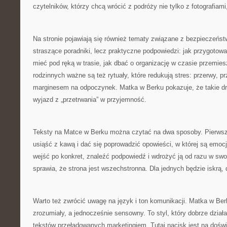
czytelników, którzy chcą wrócić z podróży nie tylko z fotografiami
Na stronie pojawiają się również tematy związane z bezpieczeńst
straszące poradniki, lecz praktyczne podpowiedzi: jak przygotow
mieć pod ręką w trasie, jak dbać o organizację w czasie przemie
rodzinnych ważne są też rytuały, które redukują stres: przerwy, pr
marginesem na odpoczynek. Matka w Berku pokazuje, że takie dro
wyjazd z „przetrwania” w przyjemność.
Teksty na Matce w Berku można czytać na dwa sposoby. Pierwszy
usiąść z kawą i dać się poprowadzić opowieści, w której są emocj
wejść po konkret, znaleźć podpowiedź i wdrożyć ją od razu w sw
sprawia, że strona jest wszechstronna. Dla jednych będzie iskrą, 
Warto też zwrócić uwagę na język i ton komunikacji. Matka w Be
zrozumiały, a jednocześnie sensowny. To styl, który dobrze dział
tekstów przeładowanych marketingiem. Tutaj nacisk jest na dośw