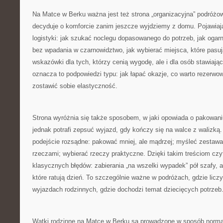
Na Matce w Berku ważna jest też strona „organizacyjna” podróżow
decyduje o komforcie zanim jeszcze wyjdziemy z domu. Pojawiaj
logistyki: jak szukać noclegu dopasowanego do potrzeb, jak ogarni
bez wpadania w czarnowidztwo, jak wybierać miejsca, które pasuj
wskazówki dla tych, którzy cenią wygodę, ale i dla osób stawiaj
oznacza to podpowiedzi typu: jak łapać okazje, co warto rezerwow
zostawić sobie elastyczność.
Strona wyróżnia się także sposobem, w jaki opowiada o pakowaniu
jednak potrafi zepsuć wyjazd, gdy kończy się na walce z walizką
podejście rozsądne: pakować mniej, ale mądrzej; myśleć zestawa
rzeczami; wybierać rzeczy praktyczne. Dzięki takim treściom czyte
klasycznych błędów: zabierania „na wszelki wypadek” pół szafy, 
które ratują dzień. To szczególnie ważne w podróżach, gdzie liczy 
wyjazdach rodzinnych, gdzie dochodzi temat dziecięcych potrzeb
Wątki rodzinne na Matce w Berku są prowadzone w sposób normaln