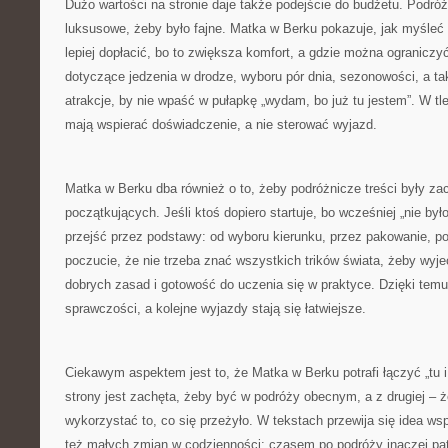
Dużo wartości na stronie daje także podejście do budżetu. Podró
luksusowe, żeby było fajne. Matka w Berku pokazuje, jak myśleć
lepiej dopłacić, bo to zwiększa komfort, a gdzie można ograniczy
dotyczące jedzenia w drodze, wyboru pór dnia, sezonowości, a ta
atrakcje, by nie wpaść w pułapkę „wydam, bo już tu jestem”. W tl
mają wspierać doświadczenie, a nie sterować wyjazd.
Matka w Berku dba również o to, żeby podróżnicze treści były za
początkujących. Jeśli ktoś dopiero startuje, bo wcześniej „nie był
przejść przez podstawy: od wyboru kierunku, przez pakowanie, po
poczucie, że nie trzeba znać wszystkich trików świata, żeby wyj
dobrych zasad i gotowość do uczenia się w praktyce. Dzięki temu
sprawczości, a kolejne wyjazdy stają się łatwiejsze.
Ciekawym aspektem jest to, że Matka w Berku potrafi łączyć „tu i 
strony jest zachęta, żeby być w podróży obecnym, a z drugiej – 
wykorzystać to, co się przeżyło. W tekstach przewija się idea wsp
też małych zmian w codzienności: czasem po podróży inaczej pat