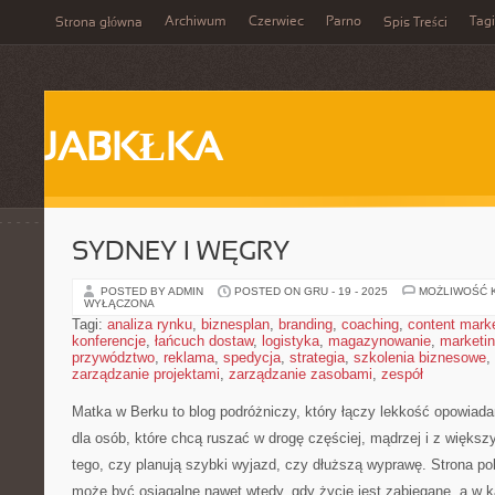
Archiwum
Czerwiec
Parno
Tagi
Strona główna
Spis Treści
JABKŁKA
SYDNEY I WĘGRY
POSTED BY ADMIN
POSTED ON GRU - 19 - 2025
MOŻLIWOŚĆ 
WYŁĄCZONA
Tagi:
analiza rynku
,
biznesplan
,
branding
,
coaching
,
content mark
konferencje
,
łańcuch dostaw
,
logistyka
,
magazynowanie
,
marketi
przywództwo
,
reklama
,
spedycja
,
strategia
,
szkolenia biznesowe
,
zarządzanie projektami
,
zarządzanie zasobami
,
zespół
Matka w Berku to blog podróżniczy, który łączy lekkość opowiada
dla osób, które chcą ruszać w drogę częściej, mądrzej i z więks
tego, czy planują szybki wyjazd, czy dłuższą wyprawę. Strona p
może być osiągalne nawet wtedy, gdy życie jest zabiegane, a w k