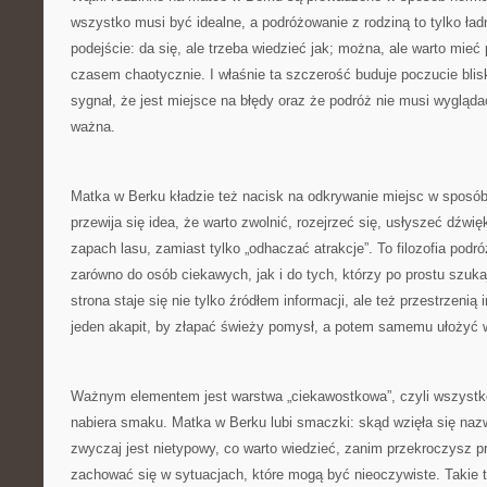
wszystko musi być idealne, a podróżowanie z rodziną to tylko ładn
podejście: da się, ale trzeba wiedzieć jak; można, ale warto mieć
czasem chaotycznie. I właśnie ta szczerość buduje poczucie blisk
sygnał, że jest miejsce na błędy oraz że podróż nie musi wygląda
ważna.
Matka w Berku kładzie też nacisk na odkrywanie miejsc w sposó
przewija się idea, że warto zwolnić, rozejrzeć się, usłyszeć dźwi
zapach lasu, zamiast tylko „odhaczać atrakcje”. To filozofia podr
zarówno do osób ciekawych, jak i do tych, którzy po prostu szuk
strona staje się nie tylko źródłem informacji, ale też przestrzenią
jeden akapit, by złapać świeży pomysł, a potem samemu ułożyć w
Ważnym elementem jest warstwa „ciekawostkowa”, czyli wszystko
nabiera smaku. Matka w Berku lubi smaczki: skąd wzięła się naz
zwyczaj jest nietypowy, co warto wiedzieć, zanim przekroczysz pró
zachować się w sytuacjach, które mogą być nieoczywiste. Takie tr