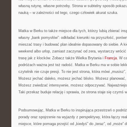
własną rutynę, własne potrzeby. Strona w subtelny sposób pokaz
nauką – w zależności od tego, czego człowiek akurat szuka.
Matka w Berku to także miejsce dla tych, którzy lubią zbierać ins
własny „bank pomysłów”: odkładać kierunki na przyszłość, porów
mieszać trasy i budować plan idealnie dopasowany do siebie. A ki
weekend albo urlop, zamiast zaczynać od zera, wystarczy wrócić 
trasę jak z klocków. Zobacz także Wielka Brytania i
Francja
. W ca
podróżach ważna jest też radość. Matka w Berku ma w sobie lekki
czytelnik nie czuje presji. To nie jest strona, która mówi „musisz”
Możesz jechać daleko, możesz jechać blisko. Możesz planować
Możesz zwiedzać intensywnie, możesz odpoczywać. Najważniejsz
Taki przekaz buduje relację i sprawia, że strona staje się czymś w
Podsumowując, Matka w Berku to inspirująca przestrzeń o podróż
porady oraz spojrzenie na wyjazdy z perspektywy, która łączy rea
miejsce, które pomaga przejść od „kiedyś” do „teraz”, od „może” d