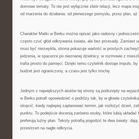
domowe tematy. To nie jest wyłącznie zbiór relacji, lecz mapa ins
od marzenia do działania: od pierwszego pomysłu, przez plan, aż
Charakter Matki w Berku można opisać jako radosny i jednocześn
często czuć głód odkrywania świata, ale bez przesady. Zamiast 
musi być niezwykła, strona pokazuje wartość w prostych zachwy
jedzenia, w spacerze po nieznanej dzielnicy, w rozmowie z miesz
trafia prosto do pamięci. Dzięki temu czytelnik dostaje impuls, by
budżet jest ograniczony, a czasu jest tylko trochę.
Jednym z największych atutów tej strony są podszepty na wyjazd
w Berku potrafi opowiedzieć o podróży tak, by w głowie czytelnika 
skręcić, kiedy najlepiej zaplanować termin, jak rozłożyć dzień, ż
punktu. To podejście docenią zarówno osoby, które lubią układać 
preferują luźny plan. Teksty potrafią pogodzić te dwa światy: dają
przestrzeń na nagłe odkrycia.