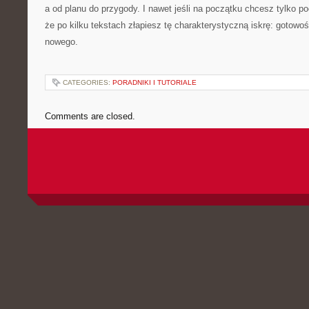
a od planu do przygody. I nawet jeśli na początku chcesz tylko p
że po kilku tekstach złapiesz tę charakterystyczną iskrę: gotowo
nowego.
CATEGORIES:
PORADNIKI I TUTORIALE
Comments are closed.