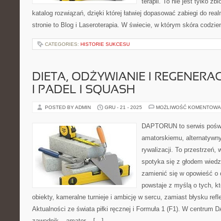
terapii. To nie jest tylko zb
katalog rozwiązań, dzięki której łatwiej dopasować zabiegi do rea
stronie to Blog i Laseroterapia. W świecie, w którym skóra codzie
CATEGORIES:
HISTORIE SUKCESU
DIETA, ODŻYWIANIE I REGENERA
I PADEL I SQUASH
POSTED BY ADMIN
GRU - 21 - 2025
MOŻLIWOŚĆ KOMENTOWA
DAPTORUN to serwis poświ
amatorskiemu, alternatywn
rywalizacji. To przestrzeń,
spotyka się z głodem wiedzy
zamienić się w opowieść o 
powstaje z myślą o tych, k
obiekty, kameralne turnieje i ambicję w sercu, zamiast błysku ref
Aktualności ze świata piłki ręcznej i Formuła 1 (F1). W centrum
zawodnik – amator – […]