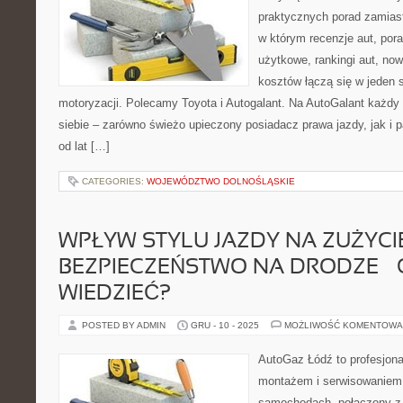
praktycznych porad zamiast
w którym recenzje aut, por
użytkowe, rankingi aut, now
kosztów łączą się w jeden 
motoryzacji. Polecamy Toyota i Autogalant. Na AutoGalant każdy 
siebie – zarówno świeżo upieczony posiadacz prawa jazdy, jak i 
od lat […]
CATEGORIES:
WOJEWÓDZTWO DOLNOŚLĄSKIE
WPŁYW STYLU JAZDY NA ZUŻYCIE
BEZPIECZEŃSTWO NA DRODZE –
WIEDZIEĆ?
POSTED BY ADMIN
GRU - 10 - 2025
MOŻLIWOŚĆ KOMENTOWA
AutoGaz Łódź to profesjona
montażem i serwisowaniem 
samochodach, połączony z