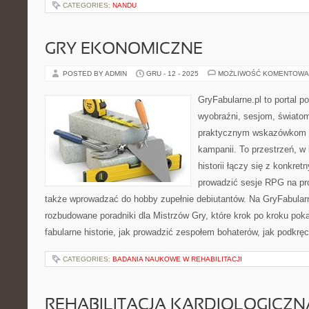
CATEGORIES:
NANDU
GRY EKONOMICZNE
POSTED BY ADMIN
GRU - 12 - 2025
MOŻLIWOŚĆ KOMENTOWA
GryFabularne.pl to portal 
wyobraźni, sesjom, światom
praktycznym wskazówkom d
kampanii. To przestrzeń, w
historii łączy się z konkr
prowadzić sesje RPG na pr
także wprowadzać do hobby zupełnie debiutantów. Na GryFabularn
rozbudowane poradniki dla Mistrzów Gry, które krok po kroku poka
fabularne historie, jak prowadzić zespołem bohaterów, jak podkrę
CATEGORIES:
BADANIA NAUKOWE W REHABILITACJI
REHABILITACJA KARDIOLOGICZNA