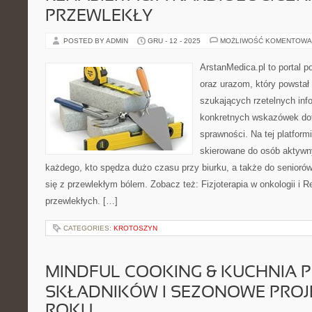
PRZEWLEKŁY
POSTED BY ADMIN
GRU - 12 - 2025
MOŻLIWOŚĆ KOMENTOWA
ArstanMedica.pl to portal p
oraz urazom, który powstał
szukających rzetelnych info
konkretnych wskazówek dot
sprawności. Na tej platform
skierowane do osób aktywny
każdego, kto spędza dużo czasu przy biurku, a także do seniorów
się z przewlekłym bólem. Zobacz też: Fizjoterapia w onkologii i R
przewlekłych. […]
CATEGORIES:
KROTOSZYN
MINDFUL COOKING & KUCHNIA 
SKŁADNIKÓW I SEZONOWE PROJE
ROKU