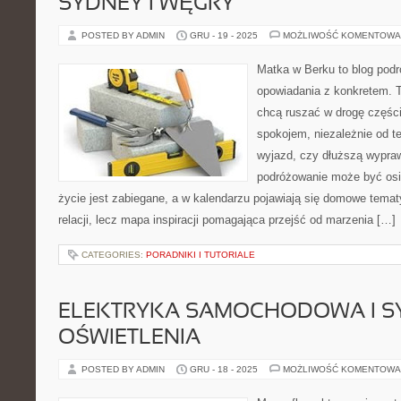
SYDNEY I WĘGRY
POSTED BY ADMIN
GRU - 19 - 2025
MOŻLIWOŚĆ KOMENTOWA
Matka w Berku to blog podr
opowiadania z konkretem. T
chcą ruszać w drogę części
spokojem, niezależnie od te
wyjazd, czy dłuższą wypraw
podróżowanie może być osi
życie jest zabiegane, a w kalendarzu pojawiają się domowe tematy
relacji, lecz mapa inspiracji pomagająca przejść od marzenia […]
CATEGORIES:
PORADNIKI I TUTORIALE
ELEKTRYKA SAMOCHODOWA I S
OŚWIETLENIA
POSTED BY ADMIN
GRU - 18 - 2025
MOŻLIWOŚĆ KOMENTOWA