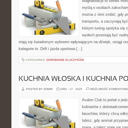
Magnaflow.pl to serwis moto
myślą o osobach zakochany
można z nimi zrobić, gdy p
transportu, a zaczynają być
którym tuning spotyka się z
wydech przestają być nudn
stają się świadomym wyborem wpływającym na dźwięk, osiągi ora
kategorie to: Drift i jazda sportowa […]
CATEGORIES:
DORABIANIE KLUCZYKÓW
KUCHNIA WŁOSKA I KUCHNIA P
POSTED BY ADMIN
GRU - 17 - 2025
MOŻLIWOŚĆ KOMENTOWA
Avalon Club to portal o jed
kulinariów z doświadczeniem
łasuchów, którzy chcą odkr
lubisz, gdy aromat przypraw
mapa, a talerz staje się za