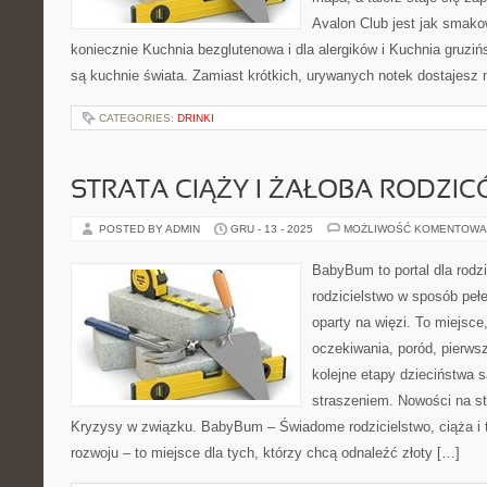
Avalon Club jest jak smako
koniecznie Kuchnia bezglutenowa i dla alergików i Kuchnia gruzi
są kuchnie świata. Zamiast krótkich, urywanych notek dostajesz n
CATEGORIES:
DRINKI
STRATA CIĄŻY I ŻAŁOBA RODZI
POSTED BY ADMIN
GRU - 13 - 2025
MOŻLIWOŚĆ KOMENTOWA
BabyBum to portal dla rodz
rodzicielstwo w sposób pełe
oparty na więzi. To miejsce
oczekiwania, poród, pierws
kolejne etapy dzieciństwa s
straszeniem. Nowości na str
Kryzysy w związku. BabyBum – Świadome rodzicielstwo, ciąża i 
rozwoju – to miejsce dla tych, którzy chcą odnaleźć złoty […]