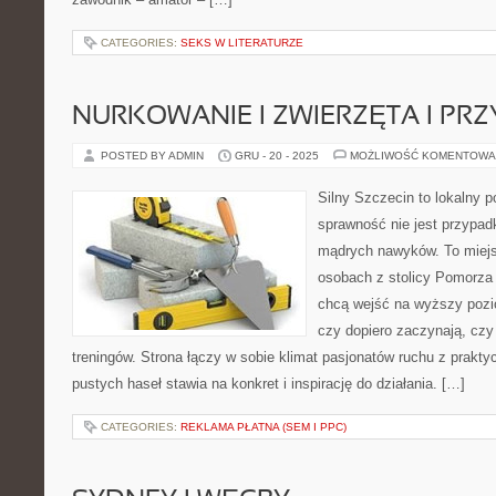
CATEGORIES:
SEKS W LITERATURZE
NURKOWANIE I ZWIERZĘTA I PR
POSTED BY ADMIN
GRU - 20 - 2025
MOŻLIWOŚĆ KOMENTOWA
Silny Szczecin to lokalny po
sprawność nie jest przypad
mądrych nawyków. To miejs
osobach z stolicy Pomorza 
chcą wejść na wyższy pozio
czy dopiero zaczynają, czy
treningów. Strona łączy w sobie klimat pasjonatów ruchu z prakt
pustych haseł stawia na konkret i inspirację do działania. […]
CATEGORIES:
REKLAMA PŁATNA (SEM I PPC)