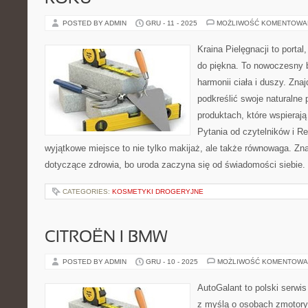
POSTED BY ADMIN
GRU - 11 - 2025
MOŻLIWOŚĆ KOMENTOWA
Kraina Pielęgnacji to portal,
do piękna. To nowoczesny b
harmonii ciała i duszy. Znaj
podkreślić swoje naturalne 
produktach, które wspieraj
Pytania od czytelników i Re
wyjątkowe miejsce to nie tylko makijaż, ale także równowaga. Zna
dotyczące zdrowia, bo uroda zaczyna się od świadomości siebie.
CATEGORIES:
KOSMETYKI DROGERYJNE
CITROËN I BMW
POSTED BY ADMIN
GRU - 10 - 2025
MOŻLIWOŚĆ KOMENTOWA
AutoGalant to polski serwi
z myślą o osobach zmotory