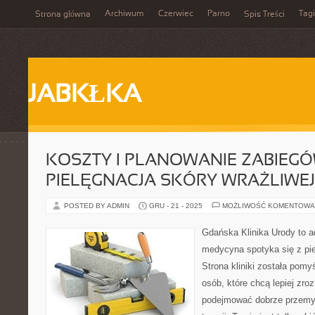
Archiwum
Czerwiec
Parno
Tagi
Strona główna
Spis Treści
JABKŁKA
KOSZTY I PLANOWANIE ZABIEGÓ
PIELĘGNACJA SKÓRY WRAŻLIWEJ
POSTED BY ADMIN
GRU - 21 - 2025
MOŻLIWOŚĆ KOMENTOWA
Gdańska Klinika Urody to a
medycyna spotyka się z pie
Strona kliniki została pom
osób, które chcą lepiej zro
podejmować dobrze przemy