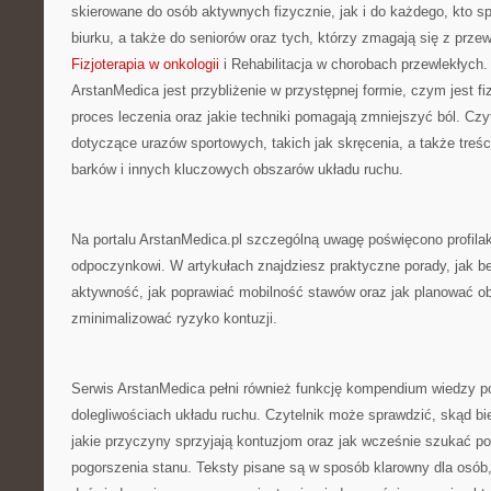
skierowane do osób aktywnych fizycznie, jak i do każdego, kto 
biurku, a także do seniorów oraz tych, którzy zmagają się z prze
Fizjoterapia w onkologii
i Rehabilitacja w chorobach przewlekłych
ArstanMedica jest przybliżenie w przystępnej formie, czym jest fiz
proces leczenia oraz jakie techniki pomagają zmniejszyć ból. Czyt
dotyczące urazów sportowych, takich jak skręcenia, a także treśc
barków i innych kluczowych obszarów układu ruchu.
Na portalu ArstanMedica.pl szczególną uwagę poświęcono profil
odpoczynkowi. W artykułach znajdziesz praktyczne porady, jak b
aktywność, jak poprawiać mobilność stawów oraz jak planować ob
zminimalizować ryzyko kontuzji.
Serwis ArstanMedica pełni również funkcję kompendium wiedzy p
dolegliwościach układu ruchu. Czytelnik może sprawdzić, skąd bie
jakie przyczyny sprzyjają kontuzjom oraz jak wcześnie szukać p
pogorszenia stanu. Teksty pisane są w sposób klarowny dla osób,