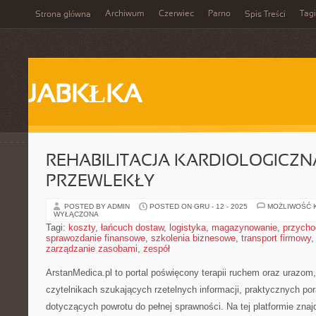
Archiwum
Czerwiec
Parno
Tagi
Strona główna
Spis Treści
JABKŁKA
REHABILITACJA KARDIOLOGICZNA
PRZEWLEKŁY
POSTED BY ADMIN
POSTED ON GRU - 12 - 2025
MOŻLIWOŚĆ 
WYŁĄCZONA
Tagi:
koszty
,
łańcuch dostaw
,
logistyka
,
magazynowanie
,
przycho
sprawozdanie finansowe
,
szkolenia biznesowe
,
transport firmowy
zarządzanie zasobami
,
zespół
ArstanMedica.pl to portal poświęcony terapii ruchem oraz urazom,
czytelnikach szukających rzetelnych informacji, praktycznych p
dotyczących powrotu do pełnej sprawności. Na tej platformie znaj