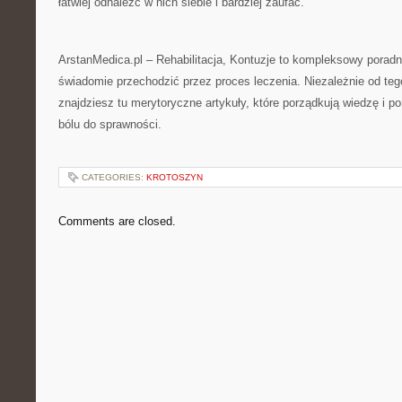
łatwiej odnaleźć w nich siebie i bardziej zaufać.
ArstanMedica.pl – Rehabilitacja, Kontuzje to kompleksowy porad
świadomie przechodzić przez proces leczenia. Niezależnie od teg
znajdziesz tu merytoryczne artykuły, które porządkują wiedzę i p
bólu do sprawności.
CATEGORIES:
KROTOSZYN
Comments are closed.