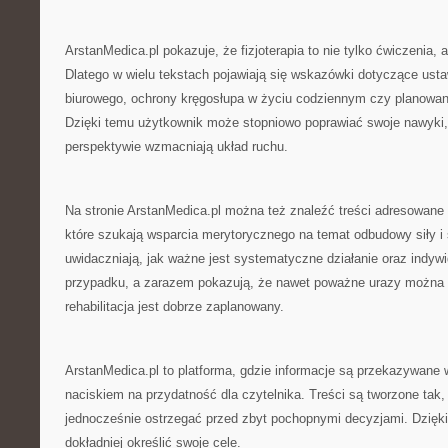
ArstanMedica.pl pokazuje, że fizjoterapia to nie tylko ćwiczenia,
Dlatego w wielu tekstach pojawiają się wskazówki dotyczące ust
biurowego, ochrony kręgosłupa w życiu codziennym czy planowani
Dzięki temu użytkownik może stopniowo poprawiać swoje nawyki, 
perspektywie wzmacniają układ ruchu.
Na stronie ArstanMedica.pl można też znaleźć treści adresowan
które szukają wsparcia merytorycznego na temat odbudowy siły i s
uwidaczniają, jak ważne jest systematyczne działanie oraz indyw
przypadku, a zarazem pokazują, że nawet poważne urazy można s
rehabilitacja jest dobrze zaplanowany.
ArstanMedica.pl to platforma, gdzie informacje są przekazywane 
naciskiem na przydatność dla czytelnika. Treści są tworzone tak
jednocześnie ostrzegać przed zbyt pochopnymi decyzjami. Dzięk
dokładniej określić swoje cele.