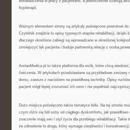
doświadczenia w pracy z pacjentami, a jednocześnie szanują ak
fizjoterapii.
Ważnym elementem strony są artykuły poświęcone powrotowi do 
Czytelnik znajdzie tu opisy typowych etapów rehabilitacji, dzięki 
dlaczego określone zabiegi są wprowadzane w określonej kolejno
zmniejszyć lęk pacjenta i buduje partnerską relację z osobą prow
ArstanMedica.pl to także platforma dla osób, które chcą wiedzie
ćwiczenia. W artykułach przedstawiane są przykładowe zestawy
domu, zawsze z naciskiem na prawidłową technikę. Opisy ruchów
pacjent mógł lepiej zrozumieć ich sens i nie popełniać najczęstsz
Dużo miejsca poświęcono także tematyce bólu. Na tej stronie mo
czym różni się ból ostry od ciągłego dyskomfortu, jak prawidłowo 
znaczenie mają sen i styl życia dla przebiegu rehabilitacji. Takie
że zdrowienie to droga, który wymaga cierpliwości i konsekwencji.