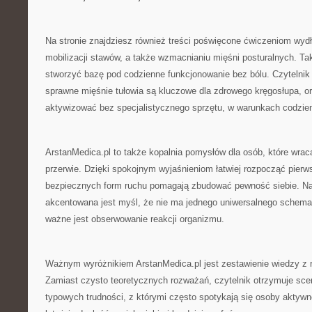
Na stronie znajdziesz również treści poświęcone ćwiczeniom wyd
mobilizacji stawów, a także wzmacnianiu mięśni posturalnych. Ta
stworzyć bazę pod codzienne funkcjonowanie bez bólu. Czytelnik 
sprawne mięśnie tułowia są kluczowe dla zdrowego kręgosłupa, o
aktywizować bez specjalistycznego sprzętu, w warunkach codzie
ArstanMedica.pl to także kopalnia pomysłów dla osób, które wrac
przerwie. Dzięki spokojnym wyjaśnieniom łatwiej rozpocząć pierw
bezpiecznych form ruchu pomagają zbudować pewność siebie. Na
akcentowana jest myśl, że nie ma jednego uniwersalnego schematu
ważne jest obserwowanie reakcji organizmu.
Ważnym wyróżnikiem ArstanMedica.pl jest zestawienie wiedzy z r
Zamiast czysto teoretycznych rozważań, czytelnik otrzymuje sce
typowych trudności, z którymi często spotykają się osoby aktywn