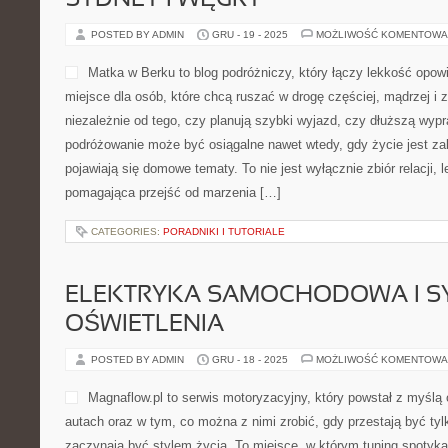
SYDNEY I WĘGRY
POSTED BY ADMIN
GRU - 19 - 2025
MOŻLIWOŚĆ KOMENTOWA
Matka w Berku to blog podróżniczy, który łączy lekkość opow
miejsce dla osób, które chcą ruszać w drogę częściej, mądrzej i
niezależnie od tego, czy planują szybki wyjazd, czy dłuższą wyp
podróżowanie może być osiągalne nawet wtedy, gdy życie jest za
pojawiają się domowe tematy. To nie jest wyłącznie zbiór relacji, l
pomagająca przejść od marzenia […]
CATEGORIES:
PORADNIKI I TUTORIALE
ELEKTRYKA SAMOCHODOWA I S
OŚWIETLENIA
POSTED BY ADMIN
GRU - 18 - 2025
MOŻLIWOŚĆ KOMENTOWA
Magnaflow.pl to serwis motoryzacyjny, który powstał z myśl
autach oraz w tym, co można z nimi zrobić, gdy przestają być tyl
zaczynają być stylem życia. To miejsce, w którym tuning spotyka