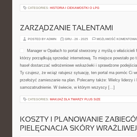
CATEGORIES:
HISTORIA I CIEKAWOSTKI O LPG
ZARZĄDZANIE TALENTAMI
POSTED BY ADMIN
GRU - 26 - 2025
MOŻLIWOŚĆ KOMENTOWA
Manager w Opałach to portal stworzony z myślą o właścicieli f
którzy porządkują sprzedaż internetową. To miejsce powstało po 
haseł dostarczać wdrożeniowe wskazówki i sprawdzone podejścia. 
Ty czujesz, że wciąż ratujesz sytuację, ten portal ma pomóc Ci wr
przełożyć zamieszanie na plan. Polecamy także: Wielcy liderzy i 
samozatrudnienie. W świecie, w którym wszyscy […]
CATEGORIES:
MAKIJAŻ DLA TWARZY PLUS SIZE
KOSZTY I PLANOWANIE ZABIEGÓ
PIELĘGNACJA SKÓRY WRAŻLIWEJ