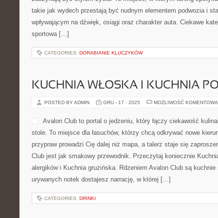
takie jak wydech przestają być nudnym elementem podwozia i s
wpływającym na dźwięk, osiągi oraz charakter auta. Ciekawe katego
sportowa […]
CATEGORIES:
DORABIANIE KLUCZYKÓW
KUCHNIA WŁOSKA I KUCHNIA P
POSTED BY ADMIN
GRU - 17 - 2025
MOŻLIWOŚĆ KOMENTOWA
Avalon Club to portal o jedzeniu, który łączy ciekawość kuli
stole. To miejsce dla łasuchów, którzy chcą odkrywać nowe kierunk
przypraw prowadzi Cię dalej niż mapa, a talerz staje się zaprosz
Club jest jak smakowy przewodnik. Przeczytaj koniecznie Kuchnia
alergików i Kuchnia gruzińska. Rdzeniem Avalon Club są kuchnie 
urywanych notek dostajesz narrację, w której […]
CATEGORIES:
DRINKI