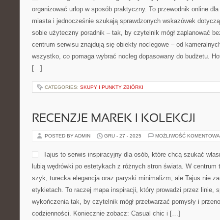
organizować urlop w sposób praktyczny. To przewodnik online dl
miasta i jednocześnie szukają sprawdzonych wskazówek dotycząc
sobie użyteczny poradnik – tak, by czytelnik mógł zaplanować b
centrum serwisu znajdują się obiekty noclegowe – od kameralnyc
wszystko, co pomaga wybrać nocleg dopasowany do budżetu. Hot
[…]
CATEGORIES:
SKUPY I PUNKTY ZBIÓRKI
RECENZJE MAREK I KOLEKCJI
POSTED BY ADMIN
GRU - 27 - 2025
MOŻLIWOŚĆ KOMENTOWA
Tajus to serwis inspiracyjny dla osób, które chcą szukać włas
lubią wędrówki po estetykach z różnych stron świata. W centrum t
szyk, turecka elegancja oraz paryski minimalizm, ale Tajus nie z
etykietach. To raczej mapa inspiracji, który prowadzi przez linie, s
wykończenia tak, by czytelnik mógł przetwarzać pomysły i przeno
codzienności. Koniecznie zobacz: Casual chic i […]