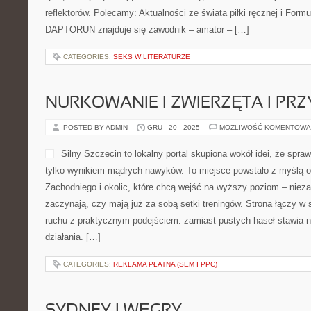
reflektorów. Polecamy: Aktualności ze świata piłki ręcznej i Form
DAPTORUN znajduje się zawodnik – amator – […]
CATEGORIES:
SEKS W LITERATURZE
NURKOWANIE I ZWIERZĘTA I PR
POSTED BY ADMIN
GRU - 20 - 2025
MOŻLIWOŚĆ KOMENTOWA
Silny Szczecin to lokalny portal skupiona wokół idei, że spra
tylko wynikiem mądrych nawyków. To miejsce powstało z myślą o
Zachodniego i okolic, które chcą wejść na wyższy poziom – nieza
zaczynają, czy mają już za sobą setki treningów. Strona łączy w 
ruchu z praktycznym podejściem: zamiast pustych haseł stawia na
działania. […]
CATEGORIES:
REKLAMA PŁATNA (SEM I PPC)