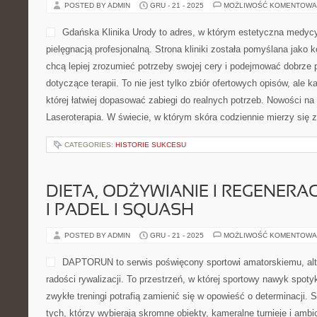
POSTED BY ADMIN
GRU - 21 - 2025
MOŻLIWOŚĆ KOMENTOWA
Gdańska Klinika Urody to adres, w którym estetyczna medycy
pielęgnacją profesjonalną. Strona kliniki została pomyślana jako
chcą lepiej zrozumieć potrzeby swojej cery i podejmować dobrze
dotyczące terapii. To nie jest tylko zbiór ofertowych opisów, ale k
której łatwiej dopasować zabiegi do realnych potrzeb. Nowości na s
Laseroterapia. W świecie, w którym skóra codziennie mierzy się 
CATEGORIES:
HISTORIE SUKCESU
DIETA, ODŻYWIANIE I REGENERA
I PADEL I SQUASH
POSTED BY ADMIN
GRU - 21 - 2025
MOŻLIWOŚĆ KOMENTOWA
DAPTORUN to serwis poświęcony sportowi amatorskiemu, al
radości rywalizacji. To przestrzeń, w której sportowy nawyk spoty
zwykłe treningi potrafią zamienić się w opowieść o determinacji. 
tych, którzy wybierają skromne obiekty, kameralne turnieje i ambi