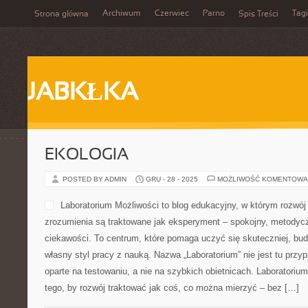
Archiwum
Czerwiec
Parno
Tagi
Strona główna
Spis Treści
JABKŁKA
EKOLOGIA
POSTED BY ADMIN
GRU - 28 - 2025
MOŻLIWOŚĆ KOMENTOWA
Laboratorium Możliwości to blog edukacyjny, w którym rozwój 
zrozumienia są traktowane jak eksperyment – spokojny, metodycz
ciekawości. To centrum, które pomaga uczyć się skuteczniej, bu
własny styl pracy z nauką. Nazwa „Laboratorium” nie jest tu przy
oparte na testowaniu, a nie na szybkich obietnicach. Laboratori
tego, by rozwój traktować jak coś, co można mierzyć – bez […]