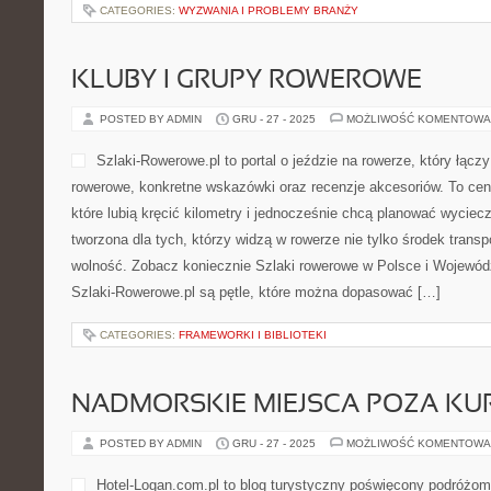
CATEGORIES:
WYZWANIA I PROBLEMY BRANŻY
KLUBY I GRUPY ROWEROWE
POSTED BY ADMIN
GRU - 27 - 2025
MOŻLIWOŚĆ KOMENTOWA
Szlaki-Rowerowe.pl to portal o jeździe na rowerze, który łącz
rowerowe, konkretne wskazówki oraz recenzje akcesoriów. To cent
które lubią kręcić kilometry i jednocześnie chcą planować wyciecz
tworzona dla tych, którzy widzą w rowerze nie tylko środek transp
wolność. Zobacz koniecznie Szlaki rowerowe w Polsce i Wojewó
Szlaki-Rowerowe.pl są pętle, które można dopasować […]
CATEGORIES:
FRAMEWORKI I BIBLIOTEKI
NADMORSKIE MIEJSCA POZA KU
POSTED BY ADMIN
GRU - 27 - 2025
MOŻLIWOŚĆ KOMENTOWA
Hotel-Logan.com.pl to blog turystyczny poświęcony podróżom