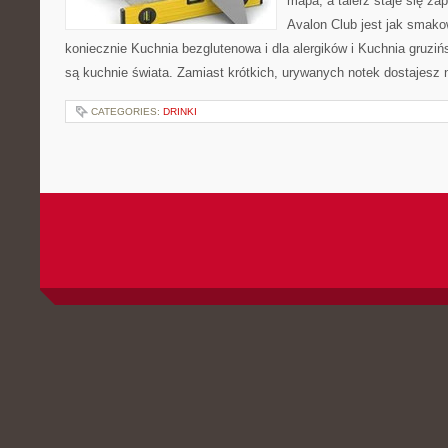
mapa, a talerz staje się za
Avalon Club jest jak smako
koniecznie Kuchnia bezglutenowa i dla alergików i Kuchnia gruzi
są kuchnie świata. Zamiast krótkich, urywanych notek dostajesz n
CATEGORIES:
DRINKI