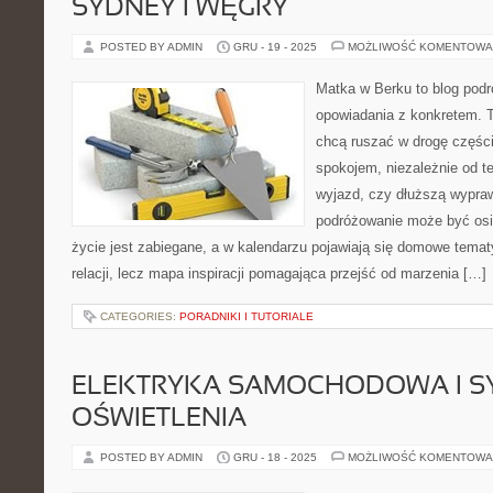
SYDNEY I WĘGRY
POSTED BY ADMIN
GRU - 19 - 2025
MOŻLIWOŚĆ KOMENTOWA
Matka w Berku to blog podr
opowiadania z konkretem. T
chcą ruszać w drogę części
spokojem, niezależnie od te
wyjazd, czy dłuższą wypraw
podróżowanie może być osi
życie jest zabiegane, a w kalendarzu pojawiają się domowe tematy
relacji, lecz mapa inspiracji pomagająca przejść od marzenia […]
CATEGORIES:
PORADNIKI I TUTORIALE
ELEKTRYKA SAMOCHODOWA I S
OŚWIETLENIA
POSTED BY ADMIN
GRU - 18 - 2025
MOŻLIWOŚĆ KOMENTOWA