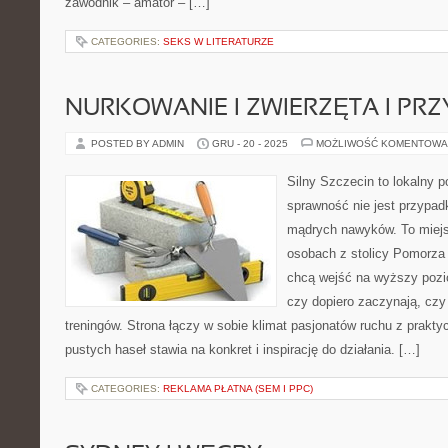
zawodnik – amator – […]
CATEGORIES:
SEKS W LITERATURZE
NURKOWANIE I ZWIERZĘTA I PR
POSTED BY ADMIN
GRU - 20 - 2025
MOŻLIWOŚĆ KOMENTOWA
Silny Szczecin to lokalny po
sprawność nie jest przypad
mądrych nawyków. To miejs
osobach z stolicy Pomorza 
chcą wejść na wyższy pozio
czy dopiero zaczynają, czy
treningów. Strona łączy w sobie klimat pasjonatów ruchu z prakt
pustych haseł stawia na konkret i inspirację do działania. […]
CATEGORIES:
REKLAMA PŁATNA (SEM I PPC)