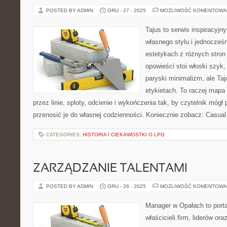
POSTED BY ADMIN
GRU - 27 - 2025
MOŻLIWOŚĆ KOMENTOWA
Tajus to serwis inspiracyjn
własnego stylu i jednocześn
estetykach z różnych stron
opowieści stoi włoski szyk,
paryski minimalizm, ale Ta
etykietach. To raczej mapa i
przez linie, sploty, odcienie i wykończenia tak, by czytelnik mógł
przenosić je do własnej codzienności. Koniecznie zobacz: Casual 
CATEGORIES:
HISTORIA I CIEKAWOSTKI O LPG
ZARZĄDZANIE TALENTAMI
POSTED BY ADMIN
GRU - 26 - 2025
MOŻLIWOŚĆ KOMENTOWA
Manager w Opałach to porta
właścicieli firm, liderów or