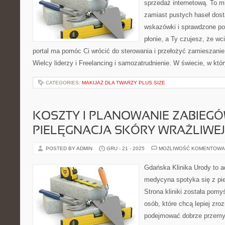
sprzedaż internetową. To m
zamiast pustych haseł dos
wskazówki i sprawdzone pod
płonie, a Ty czujesz, że wci
portal ma pomóc Ci wrócić do sterowania i przełożyć zamieszanie
Wielcy liderzy i Freelancing i samozatrudnienie. W świecie, w k
CATEGORIES:
MAKIJAŻ DLA TWARZY PLUS SIZE
KOSZTY I PLANOWANIE ZABIEGÓ
PIELĘGNACJA SKÓRY WRAŻLIWEJ
POSTED BY ADMIN
GRU - 21 - 2025
MOŻLIWOŚĆ KOMENTOWA
Gdańska Klinika Urody to a
medycyna spotyka się z pie
Strona kliniki została pom
osób, które chcą lepiej zro
podejmować dobrze przemy