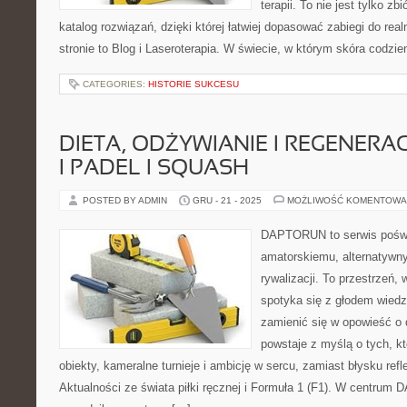
terapii. To nie jest tylko zb
katalog rozwiązań, dzięki której łatwiej dopasować zabiegi do rea
stronie to Blog i Laseroterapia. W świecie, w którym skóra codzie
CATEGORIES:
HISTORIE SUKCESU
DIETA, ODŻYWIANIE I REGENERA
I PADEL I SQUASH
POSTED BY ADMIN
GRU - 21 - 2025
MOŻLIWOŚĆ KOMENTOWA
DAPTORUN to serwis poświ
amatorskiemu, alternatywn
rywalizacji. To przestrzeń,
spotyka się z głodem wiedzy
zamienić się w opowieść o 
powstaje z myślą o tych, k
obiekty, kameralne turnieje i ambicję w sercu, zamiast błysku ref
Aktualności ze świata piłki ręcznej i Formuła 1 (F1). W centrum