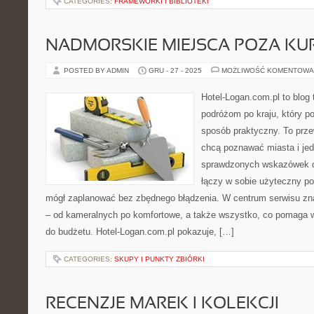
CATEGORIES:
FRAMEWORKI I BIBLIOTEKI
NADMORSKIE MIEJSCA POZA KU
POSTED BY ADMIN
GRU - 27 - 2025
MOŻLIWOŚĆ KOMENTOWA
Hotel-Logan.com.pl to blog
podróżom po kraju, który p
sposób praktyczny. To prze
chcą poznawać miasta i je
sprawdzonych wskazówek do
łączy w sobie użyteczny por
mógł zaplanować bez zbędnego błądzenia. W centrum serwisu zna
– od kameralnych po komfortowe, a także wszystko, co pomaga
do budżetu. Hotel-Logan.com.pl pokazuje, […]
CATEGORIES:
SKUPY I PUNKTY ZBIÓRKI
RECENZJE MAREK I KOLEKCJI