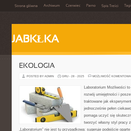
Archiwum
Czerwiec
Parno
Tagi
Strona główna
Spis Treści
JABKŁKA
EKOLOGIA
POSTED BY ADMIN
GRU - 28 - 2025
MOŻLIWOŚĆ KOMENTOWA
Laboratorium Możliwości to
rozwój umiejętności i posz
traktowane jak eksperyment
jednocześnie pełen ciekawo
pomaga uczyć się skuteczn
tworzyć własny styl pracy 
„Laboratorium” nie jest tu przypadkowa: sugeruje podejście oparte