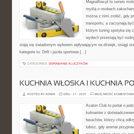
Magnaflow.pl to serwis moto
myślą o osobach zakochany
można z nimi zrobić, gdy p
transportu, a zaczynają być
którym tuning spotyka się z
wydech przestają być nudn
stają się świadomym wyborem wpływającym na dźwięk, osiągi ora
kategorie to: Drift i jazda sportowa […]
CATEGORIES:
DORABIANIE KLUCZYKÓW
KUCHNIA WŁOSKA I KUCHNIA P
POSTED BY ADMIN
GRU - 17 - 2025
MOŻLIWOŚĆ KOMENTOWA
Avalon Club to portal o jed
kulinariów z doświadczeniem
łasuchów, którzy chcą odkr
lubisz, gdy aromat przypraw