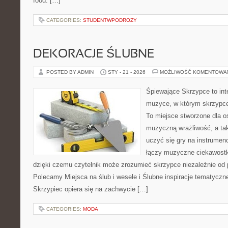
food. […]
CATEGORIES:
STUDENTWPODROZY
DEKORACJE ŚLUBNE
POSTED BY ADMIN
STY - 21 - 2026
MOŻLIWOŚĆ KOMENTOWA
Śpiewające Skrzypce to in
muzyce, w którym skrzypce 
To miejsce stworzone dla o
muzyczną wrażliwość, a tak
uczyć się gry na instrume
łączy muzyczne ciekawostki
dzięki czemu czytelnik może zrozumieć skrzypce niezależnie o
Polecamy Miejsca na ślub i wesele i Ślubne inspiracje tematyczn
Skrzypiec opiera się na zachwycie […]
CATEGORIES:
MODA