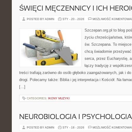
ŚWIĘCI MĘCZENNICY I ICH HERO
POSTED BY ADMIN
STY - 20 - 2026
MOŻLIWOŚĆ KOMENTOWA
Szczepan.org.pl to blog p
życiu chrześcijaństwa, któr
św. Szczepana. To miejsce 
chcą świadomie przeżywać 
serca, przez Eucharystię, 
łączy tradycję z współcze
treści trafiają zarówno do osób głęboko zaangażowanych, jak i do
drogi. Polecamy także: Biblia i jej interpretacja i Kościół. Na łam
[…]
CATEGORIES:
IKONY MUZYKI
NEUROBIOLOGIA I PSYCHOLOGIA
POSTED BY ADMIN
STY - 18 - 2026
MOŻLIWOŚĆ KOMENTOWA