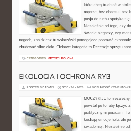
które chcą truchtać w stoli
mądrze, bez chaosu i bez ko
pasja do ruchu spotyka si
Niezależnie od tego, czy d
świecie biegaczy, czy masz
nogach, znajdziesz tu wskazówki pomagające poprawić ekonomię 
zbudować silne ciało. Ciekawe kategorie to Recenzje sprzętu spo
CATEGORIES:
METODY POŁOWU
EKOLOGIA I OCHRONA RYB
POSTED BY ADMIN
STY - 24 - 2026
MOŻLIWOŚĆ KOMENTOWA
MOCZYKIJE to niezależny po
powstał po to, aby łączyć 
praktycznymi poradami. To 
kochają emocje holu, ale j
świadomiej. Niezależnie od 