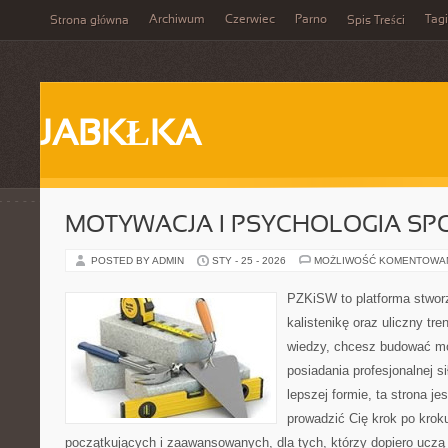
Archiwum
Czerwiec
Parno
Tagi
Strona główna
Spis Treści
JABKŁKA
MOTYWACJA I PSYCHOLOGIA SP
POSTED BY ADMIN
STY - 25 - 2026
MOŻLIWOŚĆ KOMENTOWA
PZKiSW to platforma stworz
kalistenikę oraz uliczny tre
wiedzy, chcesz budować m
posiadania profesjonalnej s
lepszej formie, ta strona je
prowadzić Cię krok po kro
początkujących i zaawansowanych, dla tych, którzy dopiero uczą s