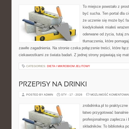
To miejsce powstało z prost
być sucha. Ten portal dla 
że uczenie się może być fa
kiedykolwiek miałeś wrażen
oderwane od życia, tutaj z
tłumaczenia, które pomagaj
zawiłe zagadnienia. Na stronie czeka połączenie treści, które łąc
ciekawostkami ze świata badań. Z jednej strony pojawiają się mate
CATEGORIES:
DIETA I MIKROBIOM JELITOWY
PRZEPISY NA DRINKI
POSTED BY ADMIN
STY - 17 - 2026
MOŻLIWOŚĆ KOMENTOWA
zrobdrinka.pl to praktyczne
łatwo przygotować banalnie
profesjonalnego zaplecza 
składników. To biblioteka p