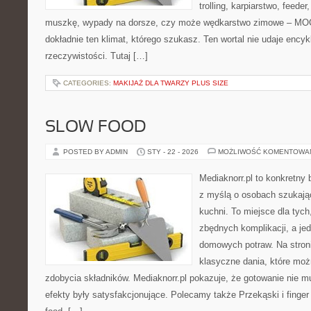
trolling, karpiarstwo, feede
muszkę, wypady na dorsze, czy może wędkarstwo zimowe – M
dokładnie ten klimat, którego szukasz. Ten wortal nie udaje encyk
rzeczywistości. Tutaj […]
CATEGORIES:
MAKIJAŻ DLA TWARZY PLUS SIZE
SLOW FOOD
POSTED BY ADMIN
STY - 22 - 2026
MOŻLIWOŚĆ KOMENTOWA
Mediaknorr.pl to konkretny b
z myślą o osobach szukają
kuchni. To miejsce dla tyc
zbędnych komplikacji, a je
domowych potraw. Na stroni
klasyczne dania, które moż
zdobycia składników. Mediaknorr.pl pokazuje, że gotowanie nie 
efekty były satysfakcjonujące. Polecamy także Przekąski i finger f