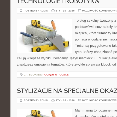
TECHNOLOGIE I ROBOTYKA
POSTED BY ADMIN
STY - 15 - 2026
MOŻLIWOŚĆ KOMENTOWA
To blog szkolny tworzony z
podstawówki oraz szkoły śr
miejsca, które tłumaczy kro
pomaga w codziennej nauce
Treści są przygotowane tak
tych, którzy chcą złapać pe
celują w lepsze wyniki. Polecamy Język niemiecki i Edukacja eko
znajdziesz omówienia tematów, które zwykle sprawiają kłopot: od o
CATEGORIES:
POCIĄGI W POLSCE
STYLIZACJE NA SPECJALNE OKAZ
POSTED BY ADMIN
STY - 14 - 2026
MOŻLIWOŚĆ KOMENTOWA
Mammamia to rodzinne miej
dla maluchów spotyka się 