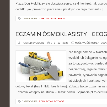
Pizza Dog Field liczy się doświadczenie, czyli konkret: jak przyg
dodatki, jak prowadzić pieczenie i jak dojść do tego momentu, […
CATEGORIES:
CIEKAWOSTKI I FAKTY
EGZAMIN ÓSMOKLASISTY – GEOG
POSTED BY ADMIN
STY - 12 - 2026
MOŻLIWOŚĆ KOMENTOWA
Nie mogę pomóc w tworzeniu
wycieki lub ściąganie na 
za to przygotować bardzo d
bezpiecznej, legalnej wersji
powtórek, typowania zagadn
lat ubiegłych i praktyczny
gotowy tekst (bez HTML, bez linków). Zobacz także Egzamin wst
Egzamin wstępny na studia – Język polski. Sqlmedia.pl to centr
CATEGORIES:
EDUKACJA I ROZWÓJ