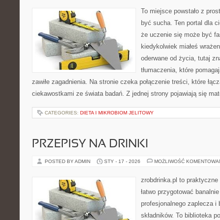
To miejsce powstało z prost
być sucha. Ten portal dla 
że uczenie się może być fa
kiedykolwiek miałeś wrażen
oderwane od życia, tutaj z
tłumaczenia, które pomagaj
zawiłe zagadnienia. Na stronie czeka połączenie treści, które łąc
ciekawostkami ze świata badań. Z jednej strony pojawiają się mate
CATEGORIES:
DIETA I MIKROBIOM JELITOWY
PRZEPISY NA DRINKI
POSTED BY ADMIN
STY - 17 - 2026
MOŻLIWOŚĆ KOMENTOWA
zrobdrinka.pl to praktyczne
łatwo przygotować banalnie
profesjonalnego zaplecza 
składników. To biblioteka p