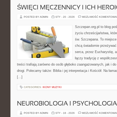
ŚWIĘCI MĘCZENNICY I ICH HERO
POSTED BY ADMIN
STY - 20 - 2026
MOŻLIWOŚĆ KOMENTOWA
Szczepan.org.pl to blog p
życiu chrześcijaństwa, któr
św. Szczepana. To miejsce 
chcą świadomie przeżywać 
serca, przez Eucharystię, 
łączy tradycję z współcze
treści trafiają zarówno do osób głęboko zaangażowanych, jak i do
drogi. Polecamy także: Biblia i jej interpretacja i Kościół. Na łam
[…]
CATEGORIES:
IKONY MUZYKI
NEUROBIOLOGIA I PSYCHOLOGIA
POSTED BY ADMIN
STY - 18 - 2026
MOŻLIWOŚĆ KOMENTOWA