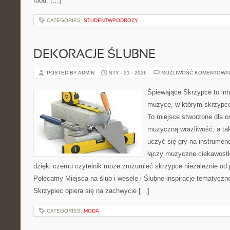
food. […]
CATEGORIES:
STUDENTWPODROZY
DEKORACJE ŚLUBNE
POSTED BY ADMIN
STY - 21 - 2026
MOŻLIWOŚĆ KOMENTOWA
Śpiewające Skrzypce to in
muzyce, w którym skrzypce 
To miejsce stworzone dla o
muzyczną wrażliwość, a tak
uczyć się gry na instrume
łączy muzyczne ciekawostki
dzięki czemu czytelnik może zrozumieć skrzypce niezależnie o
Polecamy Miejsca na ślub i wesele i Ślubne inspiracje tematyczn
Skrzypiec opiera się na zachwycie […]
CATEGORIES:
MODA