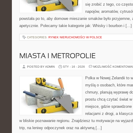
się zrobić z tego, co częst
napojów, aromatów, cytrusó
powstała po to, aby domowe mieszanie smaków było przyjemne, 
apetycznie. Polecamy takie kategorie jak: Whisky i bourbon i […]
CATEGORIES:
RYNEK NIERUCHOMOŚCI W POLSCE
MIASTA I METROPOLIE
POSTED BY ADMIN
STY - 16 - 2026
MOŻLIWOŚĆ KOMENTOWA
Polka w Nowej Zelandii to 
myślą o osobach, które marz
chmury, planują wyprawę do
prostu chcą czytać świat w
miejsce, gdzie sprawdzone t
relacjami z drogi, a klasyc
w bliskie poznawanie regionu. Znajdziesz tu motywacje na wyjazdy 
trip, na leniwy odpoczynek oraz na aktywną […]