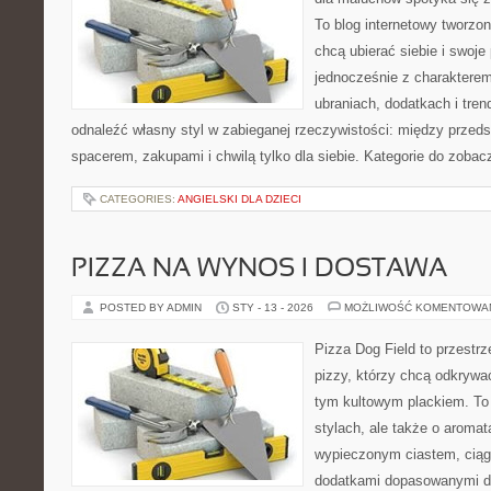
To blog internetowy tworzon
chcą ubierać siebie i swoje
jednocześnie z charakterem.
ubraniach, dodatkach i tren
odnaleźć własny styl w zabieganej rzeczywistości: między przeds
spacerem, zakupami i chwilą tylko dla siebie. Kategorie do zobac
CATEGORIES:
ANGIELSKI DLA DZIECI
PIZZA NA WYNOS I DOSTAWA
POSTED BY ADMIN
STY - 13 - 2026
MOŻLIWOŚĆ KOMENTOWA
Pizza Dog Field to przestr
pizzy, którzy chcą odkrywa
tym kultowym plackiem. To 
stylach, ale także o aromat
wypieczonym ciastem, ciąg
dodatkami dopasowanymi do