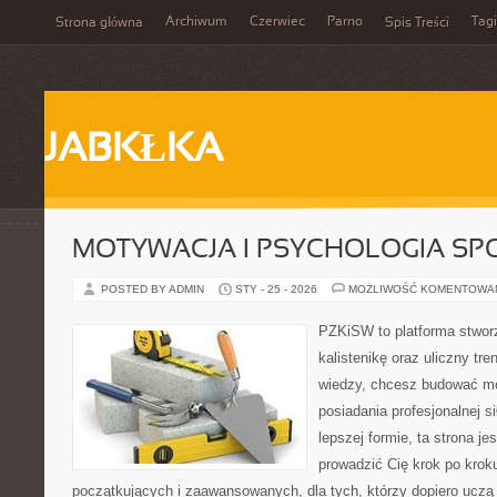
Archiwum
Czerwiec
Parno
Tagi
Strona główna
Spis Treści
JABKŁKA
MOTYWACJA I PSYCHOLOGIA SP
POSTED BY ADMIN
STY - 25 - 2026
MOŻLIWOŚĆ KOMENTOWA
PZKiSW to platforma stworz
kalistenikę oraz uliczny tre
wiedzy, chcesz budować m
posiadania profesjonalnej s
lepszej formie, ta strona je
prowadzić Cię krok po kro
początkujących i zaawansowanych, dla tych, którzy dopiero uczą s