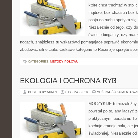
które chcą truchtać w stoli
mądrze, bez chaosu i bez ko
pasja do ruchu spotyka si
Niezależnie od tego, czy d
świecie biegaczy, czy masz
nogach, znajdziesz tu wskazówki pomagające poprawić ekonomię 
zbudować silne ciało. Ciekawe kategorie to Recenzje sprzętu spo
CATEGORIES:
METODY POŁOWU
EKOLOGIA I OCHRONA RYB
POSTED BY ADMIN
STY - 24 - 2026
MOŻLIWOŚĆ KOMENTOWA
MOCZYKIJE to niezależny po
powstał po to, aby łączyć 
praktycznymi poradami. To 
kochają emocje holu, ale j
świadomiej. Niezależnie od 