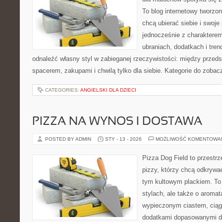
To blog internetowy tworzon
chcą ubierać siebie i swoje
jednocześnie z charakterem.
ubraniach, dodatkach i tren
odnaleźć własny styl w zabieganej rzeczywistości: między przeds
spacerem, zakupami i chwilą tylko dla siebie. Kategorie do zobac
CATEGORIES:
ANGIELSKI DLA DZIECI
PIZZA NA WYNOS I DOSTAWA
POSTED BY ADMIN
STY - 13 - 2026
MOŻLIWOŚĆ KOMENTOWA
Pizza Dog Field to przestr
pizzy, którzy chcą odkrywa
tym kultowym plackiem. To 
stylach, ale także o aromat
wypieczonym ciastem, ciąg
dodatkami dopasowanymi do