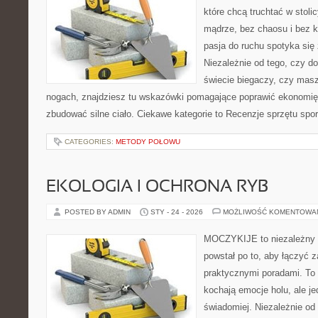
które chcą truchtać w stoli
mądrze, bez chaosu i bez ko
pasja do ruchu spotyka si
Niezależnie od tego, czy d
świecie biegaczy, czy masz
nogach, znajdziesz tu wskazówki pomagające poprawić ekonomię 
zbudować silne ciało. Ciekawe kategorie to Recenzje sprzętu spo
CATEGORIES:
METODY POŁOWU
EKOLOGIA I OCHRONA RYB
POSTED BY ADMIN
STY - 24 - 2026
MOŻLIWOŚĆ KOMENTOWA
MOCZYKIJE to niezależny po
powstał po to, aby łączyć 
praktycznymi poradami. To 
kochają emocje holu, ale j
świadomiej. Niezależnie od 