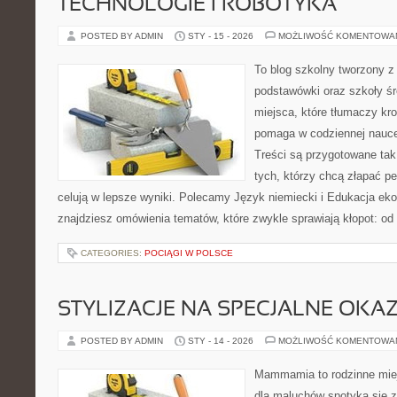
TECHNOLOGIE I ROBOTYKA
POSTED BY ADMIN
STY - 15 - 2026
MOŻLIWOŚĆ KOMENTOWA
To blog szkolny tworzony z
podstawówki oraz szkoły śr
miejsca, które tłumaczy kro
pomaga w codziennej nauce
Treści są przygotowane tak
tych, którzy chcą złapać pe
celują w lepsze wyniki. Polecamy Język niemiecki i Edukacja eko
znajdziesz omówienia tematów, które zwykle sprawiają kłopot: od o
CATEGORIES:
POCIĄGI W POLSCE
STYLIZACJE NA SPECJALNE OKAZ
POSTED BY ADMIN
STY - 14 - 2026
MOŻLIWOŚĆ KOMENTOWA
Mammamia to rodzinne miej
dla maluchów spotyka się 