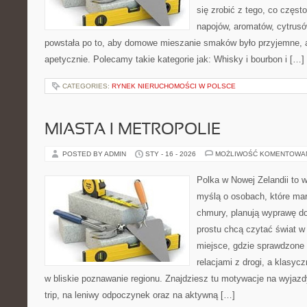
się zrobić z tego, co częst
napojów, aromatów, cytrusó
powstała po to, aby domowe mieszanie smaków było przyjemne, 
apetycznie. Polecamy takie kategorie jak: Whisky i bourbon i […]
CATEGORIES:
RYNEK NIERUCHOMOŚCI W POLSCE
MIASTA I METROPOLIE
POSTED BY ADMIN
STY - 16 - 2026
MOŻLIWOŚĆ KOMENTOWA
Polka w Nowej Zelandii to 
myślą o osobach, które marz
chmury, planują wyprawę do
prostu chcą czytać świat w
miejsce, gdzie sprawdzone t
relacjami z drogi, a klasyc
w bliskie poznawanie regionu. Znajdziesz tu motywacje na wyjazdy 
trip, na leniwy odpoczynek oraz na aktywną […]