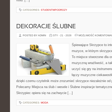
food. […]
CATEGORIES:
STUDENTWPODROZY
DEKORACJE ŚLUBNE
POSTED BY ADMIN
STY - 21 - 2026
MOŻLIWOŚĆ KOMENTOWA
Śpiewające Skrzypce to in
muzyce, w którym skrzypce 
To miejsce stworzone dla o
muzyczną wrażliwość, a tak
uczyć się gry na instrume
łączy muzyczne ciekawostki
dzięki czemu czytelnik może zrozumieć skrzypce niezależnie o
Polecamy Miejsca na ślub i wesele i Ślubne inspiracje tematyczn
Skrzypiec opiera się na zachwycie […]
CATEGORIES:
MODA