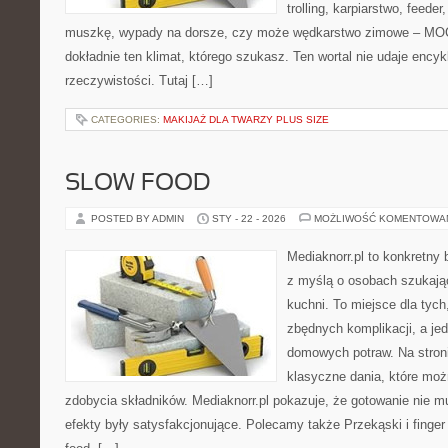
trolling, karpiarstwo, feede
muszkę, wypady na dorsze, czy może wędkarstwo zimowe – M
dokładnie ten klimat, którego szukasz. Ten wortal nie udaje encyk
rzeczywistości. Tutaj […]
CATEGORIES:
MAKIJAŻ DLA TWARZY PLUS SIZE
SLOW FOOD
POSTED BY ADMIN
STY - 22 - 2026
MOŻLIWOŚĆ KOMENTOWA
Mediaknorr.pl to konkretny b
z myślą o osobach szukają
kuchni. To miejsce dla tyc
zbędnych komplikacji, a je
domowych potraw. Na stroni
klasyczne dania, które moż
zdobycia składników. Mediaknorr.pl pokazuje, że gotowanie nie 
efekty były satysfakcjonujące. Polecamy także Przekąski i finger f