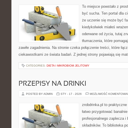
To miejsce powstało z prost
być sucha. Ten portal dla 
że uczenie się może być fa
kiedykolwiek miałeś wrażen
oderwane od życia, tutaj z
tłumaczenia, które pomagaj
zawiłe zagadnienia. Na stronie czeka połączenie treści, które łąc
ciekawostkami ze świata badań. Z jednej strony pojawiają się mate
CATEGORIES:
DIETA I MIKROBIOM JELITOWY
PRZEPISY NA DRINKI
POSTED BY ADMIN
STY - 17 - 2026
MOŻLIWOŚĆ KOMENTOWA
zrobdrinka.pl to praktyczne
łatwo przygotować banalnie
profesjonalnego zaplecza 
składników. To biblioteka p