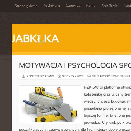
Archiwum
Czerwiec
Parno
Tagi
Strona główna
Spis Treści
JABKŁKA
MOTYWACJA I PSYCHOLOGIA SP
POSTED BY ADMIN
STY - 25 - 2026
MOŻLIWOŚĆ KOMENTOWA
PZKiSW to platforma stworz
kalistenikę oraz uliczny tre
wiedzy, chcesz budować m
posiadania profesjonalnej s
lepszej formie, ta strona je
prowadzić Cię krok po kro
początkujących i zaawansowanych, dla tych, którzy dopiero uczą s