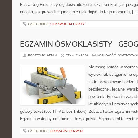
Pizza Dog Field liczy się doświadczenie, czyli konkret: jak przyg
dodatki, jak prowadzić pieczenie i jak dojść do tego momentu, […
CATEGORIES:
CIEKAWOSTKI I FAKTY
EGZAMIN ÓSMOKLASISTY – GEOG
POSTED BY ADMIN
STY - 12 - 2026
MOŻLIWOŚĆ KOMENTOWA
Nie mogę pomóc w tworzeniu
wycieki lub ściąganie na 
za to przygotować bardzo d
bezpiecznej, legalnej wersji
powtórek, typowania zagadn
lat ubiegłych i praktyczny
gotowy tekst (bez HTML, bez linków). Zobacz także Egzamin wst
Egzamin wstępny na studia – Język polski. Sqlmedia.pl to centr
CATEGORIES:
EDUKACJA I ROZWÓJ