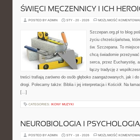
ŚWIĘCI MĘCZENNICY I ICH HERO
POSTED BY ADMIN
STY - 20 - 2026
MOŻLIWOŚĆ KOMENTOWA
Szczepan.org.pl to blog p
życiu chrześcijaństwa, któr
św. Szczepana. To miejsce 
chcą świadomie przeżywać 
serca, przez Eucharystię, 
łączy tradycję z współcze
treści trafiają zarówno do osób głęboko zaangażowanych, jak i do
drogi. Polecamy także: Biblia i jej interpretacja i Kościół. Na łam
[…]
CATEGORIES:
IKONY MUZYKI
NEUROBIOLOGIA I PSYCHOLOGIA
POSTED BY ADMIN
STY - 18 - 2026
MOŻLIWOŚĆ KOMENTOWA