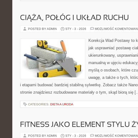
CIĄŻA, POŁÓG I UKŁAD RUCHU
POSTED BY ADMIN
STY - 3 - 2026
MOŻLIWOŚĆ KOMENTOWAN
Korekcja Wad Postawy to k
jak usprawniać postawę cia
ukierunkowany, usprawnianie
manualną w ujęciu edukacy
myślą o osobach, które czuj
uwagę, a także o tych, któr
i etapami budować bardziej stabilną sylwetkę. Zobacz także Nano
stronie znajdziesz rozbudowane materiały o tym, skąd biorą się [
CATEGORIES:
DIETA A URODA
FITNESS JAKO ELEMENT STYLU Ż
POSTED BY ADMIN
STY - 3 - 2026
MOŻLIWOŚĆ KOMENTOWAN