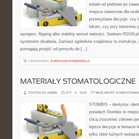
estate od podstaw po zaaw
miejsce stworzone dla osó
przemyślane decyzje: czy t
lokum, czy przy tworzeniu p
wynajem, flipping albo stabilny wzrost wartości. Sednem RSGN.pl
systemem działania. Zamiast ogólników znajdziesz tu instrukcje, 
pomagają przejść od pomysłu do […]
CATEGORIES:
EUROCASH KINDERGELD
MATERIAŁY STOMATOLOGICZNE
POSTED BY ADMIN
STY - 4 - 2026
MOŻLIWOŚĆ KOMENTOWAN
STOMBIS – dentysta i dent
poradach Stombis to miejsc
chcą zrozumieć zdrowie ja
lepsze decyzje w temacie le
tylko zbiór luźnych wskazó