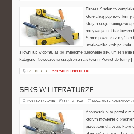
Fitness Station to komplek
które chcą poprawić formę 
którym sesje treningowe sp
motywacja jest traktowana 
Strona powstała z myślą o 
użytkownika krok po kroku:
siłowni lub w domu, aż po świadome budowanie siły, umięśnienia 
kategorie: Nowoczesne urządzenia na siłowni i Powrót do formy [
CATEGORIES:
FRAMEWORKI I BIBLIOTEKI
SEKS W LITERATURZE
POSTED BY ADMIN
STY - 3 - 2026
MOŻLIWOŚĆ KOMENTOWAN
Anonserek.pl to portal o rel
którym mówienie o pragnieni
przestrzeń dla osób, które 
ulepszyć związek – bez wsty