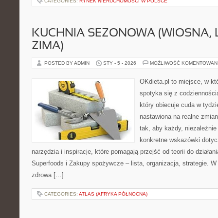
CATEGORIES:
RYNEK NIERUCHOMOŚCI W POLSCE
KUCHNIA SEZONOWA (WIOSNA, LA
ZIMA)
POSTED BY ADMIN
STY - 5 - 2026
MOŻLIWOŚĆ KOMENTOWAN
OKdieta.pl to miejsce, w 
spotyka się z codziennością
który obiecuje cuda w tydzi
nastawiona na realne zmian
tak, aby każdy, niezależnie
konkretne wskazówki dotycz
narzędzia i inspiracje, które pomagają przejść od teorii do działa
Superfoods i Zakupy spożywcze – lista, organizacja, strategie. W
zdrowa […]
CATEGORIES:
ATLAS (AFRYKA PÓŁNOCNA)