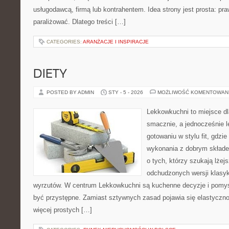
usługodawcą, firmą lub kontrahentem. Idea strony jest prosta: pra
paraliżować. Dlatego treści […]
CATEGORIES:
ARANŻACJE I INSPIRACJE
DIETY
POSTED BY ADMIN
STY - 5 - 2026
MOŻLIWOŚĆ KOMENTOWAN
Lekkowkuchni to miejsce dl
smacznie, a jednocześnie le
gotowaniu w stylu fit, gdzie
wykonania z dobrym składe
o tych, którzy szukają lżej
odchudzonych wersji klasy
wyrzutów. W centrum Lekkowkuchni są kuchenne decyzje i pomys
być przystępne. Zamiast sztywnych zasad pojawia się elastyczno
więcej prostych […]