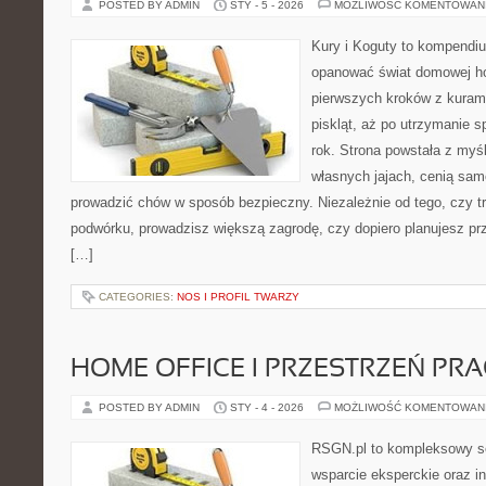
POSTED BY ADMIN
STY - 5 - 2026
MOŻLIWOŚĆ KOMENTOWAN
Kury i Koguty to kompendiu
opanować świat domowej ho
pierwszych kroków z kuram
piskląt, aż po utrzymanie 
rok. Strona powstała z myśl
własnych jajach, cenią sam
prowadzić chów w sposób bezpieczny. Niezależnie od tego, czy t
podwórku, prowadzisz większą zagrodę, czy dopiero planujesz pr
[…]
CATEGORIES:
NOS I PROFIL TWARZY
HOME OFFICE I PRZESTRZEŃ PR
POSTED BY ADMIN
STY - 4 - 2026
MOŻLIWOŚĆ KOMENTOWAN
RSGN.pl to kompleksowy se
wsparcie eksperckie oraz i