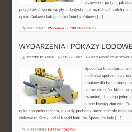
przewodnik po tym, jak dba
przygotować się do wizyty u dentysty i jak rozróżniać rzetelne i
opinii. Ciekawe kategorie to Choroby Zębów i […]
CATEGORIES:
WYZWANIA I PROBLEMY BRANŻY
WYDARZENIA I POKAZY LODOW
POSTED BY ADMIN
STY - 4 - 2026
MOŻLIWOŚĆ KOMENTOWAN
Speed-Ice to platforma, w k
słodkości spotyka się z do
smaków dla tych, którzy c
ale też dla osób, które lub
rozumieć, dlaczego jedne p
a inne bywają ziarniste. Tu
tylko sprzymierzeńcem, a każdy pucharek może stać się małą pr
ciekawe to Kostki lodu i Kostki lodu. Na Speed-Ice lody […]
CATEGORIES:
METODY POŁOWU