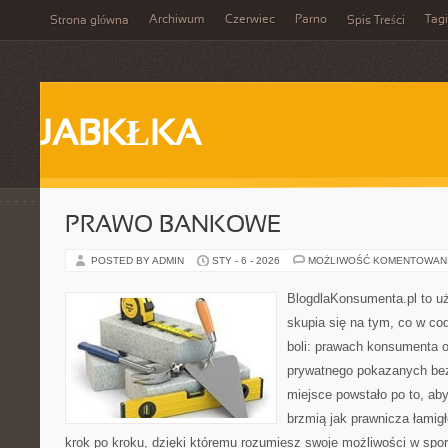
Archiwum
Czerwiec
Parno
Tagi
Strona główna
Spis Treści
JABKŁKA
PRAWO BANKOWE
POSTED BY ADMIN
STY - 6 - 2026
MOŻLIWOŚĆ KOMENTOWAN
BlogdlaKonsumenta.pl to uż
skupia się na tym, co w co
boli: prawach konsumenta o
prywatnego pokazanych bez
miejsce powstało po to, aby
brzmią jak prawnicza łamig
krok po kroku, dzięki któremu rozumiesz swoje możliwości w spo