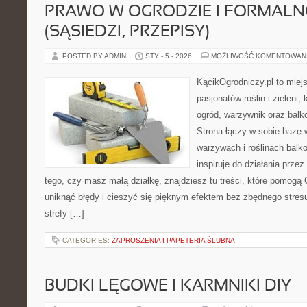
PRAWO W OGRODZIE I FORMALN
(SĄSIEDZI, PRZEPISY)
POSTED BY ADMIN
STY - 5 - 2026
MOŻLIWOŚĆ KOMENTOWAN
KącikOgrodniczy.pl to miej
pasjonatów roślin i zieleni,
ogród, warzywnik oraz balk
Strona łączy w sobie bazę 
warzywach i roślinach balk
inspiruje do działania przez
tego, czy masz małą działkę, znajdziesz tu treści, które pomogą 
uniknąć błędy i cieszyć się pięknym efektem bez zbędnego stresu
strefy […]
CATEGORIES:
ZAPROSZENIA I PAPETERIA ŚLUBNA
BUDKI LĘGOWE I KARMNIKI DIY