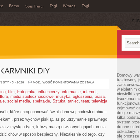
ec
Parno
Tagi
Wtorek
Tagi
Spis Treści
SUB
KARMNIKI DIY
Domowy wars
traktowany j
BUDKI
 STY - 5 - 2026
MOŻLIWOŚĆ KOMENTOWANIA
ZOSTAŁA
zarezerwowa
LĘGOWE
wieloletnim
I
ting
,
film
,
Fotografia
,
influencerzy
,
informacje
,
internet
,
KARMNIKI
niewielki kąc
ltura
,
media społecznościowe
,
muzyka
,
ogłoszenia
DIY
,
prasa
,
tworzenia m
ale
,
social media
,
spektakle
,
Sztuka
,
taniec
,
teatr
,
telewizja
funkcjonowa
zajmować os
osób, które chcą opanować świat domowej hodowli drobiu –
drogie masz
kilka podst
oskami, przez wychów piskląt, aż po utrzymanie sprawnego
system prze
tała z myślą o tych, którzy marzą o własnych jajach, cenią
drobne uster
odkładanym n
zić chów w sposób bezpieczny. Niezależnie od tego, czy
się prostsze