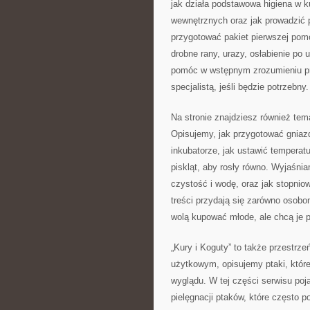
jak działa podstawowa higiena w k
wewnętrznych oraz jak prowadzić p
przygotować pakiet pierwszej pom
drobne rany, urazy, osłabienie po
pomóc w wstępnym zrozumieniu pr
specjalistą, jeśli będzie potrzebny.
Na stronie znajdziesz również t
Opisujemy, jak przygotować gniaz
inkubatorze, jak ustawić temperatu
piskląt, aby rosły równo. Wyjaśnia
czystość i wodę, oraz jak stopni
treści przydają się zarówno osobo
wolą kupować młode, ale chcą je 
„Kury i Koguty” to także przestr
użytkowym, opisujemy ptaki, które
wyglądu. W tej części serwisu poj
pielęgnacji ptaków, które często 