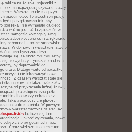
ię tablice na ścianie, pojemniki z
, półki na najczęściej używane rzeczy
etlenie. Warsztat to nie magazyn
ch przedmiotów. To przestrzeń pracy,
na być uporządkowana tak, aby
o pod ręką i nie wymagało długiego
ardzo ważne jest też bezpieczeństwo.
ostsze narzędzia wymagają uwagi i
obrze zabezpieczone ostrza, rękawice
lary ochronne i stabilne stanowisko
dstawa. W domowym warsztacie łatwo o
 właśnie ona bywa zdradliwa.
wydaje się, że skoro robi coś setny
go się nie wydarzy. Tymczasem chwila
tarczy, by doprowadzić do
go urazu. Dlatego warto od początku
re nawyki i nie lekceważyć nawet
nności. Z czasem warsztat staje się
 tylko napraw, ale także twórczości.
aczyna od przykręcenia luźnej śrubki,
iesiącach projektuje własne półki,
e meble albo tworzy dekoracje z
alu. Taka praca uczy cierpliwości,
i szacunku do materiału. W pewnym
mowy warsztat zaczyna działać jak
rofesjonalistów
bo liczy się tam
organizacja i jakość wykonania, nawet
ko odbywa się po godzinach i bez
cowni. Coraz większe znaczenie ma
awianie rzeczy zamiast ich