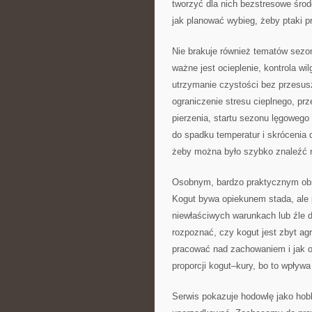
tworzyć dla nich bezstresowe środ
jak planować wybieg, żeby ptaki p
Nie brakuje również tematów sezo
ważne jest ocieplenie, kontrola w
utrzymanie czystości bez przesusz
ograniczenie stresu cieplnego, prz
pierzenia, startu sezonu lęgowego
do spadku temperatur i skrócenia 
żeby można było szybko znaleźć r
Osobnym, bardzo praktycznym ob
Kogut bywa opiekunem stada, ale p
niewłaściwych warunkach lub źle 
rozpoznać, czy kogut jest zbyt ag
pracować nad zachowaniem i jak o
proporcji kogut–kury, bo to wpływa
Serwis pokazuje hodowlę jako hobb