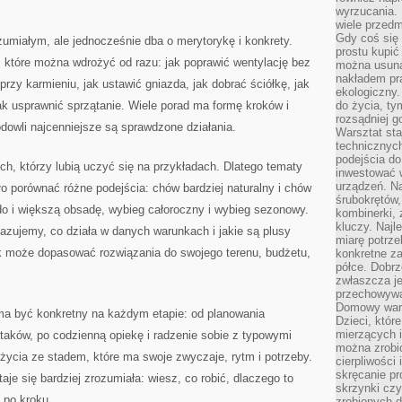
wyrzucania. 
wiele przedm
Gdy coś się 
zumiałym, ale jednocześnie dba o merytorykę i konkrety.
prostu kupi
 które można wdrożyć od razu: jak poprawić wentylację bez
można usuną
nakładem pr
przy karmieniu, jak ustawić gniazda, jak dobrać ściółkę, jak
ekologiczny.
k usprawnić sprzątanie. Wiele porad ma formę kroków i
do życia, t
rozsądniej 
owli najcenniejsze są sprawdzone działania.
Warsztat sta
technicznych
podejścia do
ych, którzy lubią uczyć się na przykładach. Dlatego tematy
inwestować w
urządzeń. N
 porównać różne podejścia: chów bardziej naturalny i chów
śrubokrętów,
do i większą obsadę, wybieg całoroczny i wybieg sezonowy.
kombinerki, 
kluczy. Najl
kazujemy, co działa w danych warunkach i jakie są plusy
miarę potrz
ik może dopasować rozwiązania do swojego terenu, budżetu,
konkretne za
półce. Dobrz
zwłaszcza je
przechowywa
Domowy wars
 ma być konkretny na każdym etapie: od planowania
Dzieci, któr
mierzących i
taków, po codzienną opiekę i radzenie sobie z typowymi
można zrobi
 życia ze stadem, które ma swoje zwyczaje, rytm i potrzeby.
cierpliwości
skręcanie pr
aje się bardziej zrozumiała: wiesz, co robić, dlaczego to
skrzynki czy
k po kroku.
zrobionych d