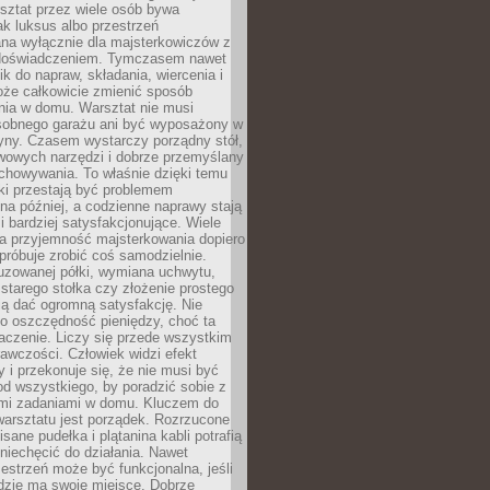
ztat przez wiele osób bywa
ak luksus albo przestrzeń
na wyłącznie dla majsterkowiczów z
 doświadczeniem. Tymczasem nawet
ik do napraw, składania, wiercenia i
oże całkowicie zmienić sposób
nia w domu. Warsztat nie musi
obnego garażu ani być wyposażony w
yny. Czasem wystarczy porządny stół,
awowych narzędzi i dobrze przemyślany
chowywania. To właśnie dzięki temu
ki przestają być problemem
a później, a codzienne naprawy stają
 i bardziej satysfakcjonujące. Wiele
a przyjemność majsterkowania dopiero
próbuje zrobić coś samodzielnie.
uzowanej półki, wymiana uchwytu,
starego stołka czy złożenie prostego
fią dać ogromną satysfakcję. Nie
 o oszczędność pieniędzy, choć ta
aczenie. Liczy się przede wszystkim
awczości. Człowiek widzi efekt
y i przekonuje się, że nie musi być
d wszystkiego, by poradzić sobie z
i zadaniami w domu. Kluczem do
arsztatu jest porządek. Rozrzucone
isane pudełka i plątanina kabli potrafią
niechęcić do działania. Nawet
zestrzeń może być funkcjonalna, jeśli
dzie ma swoje miejsce. Dobrze