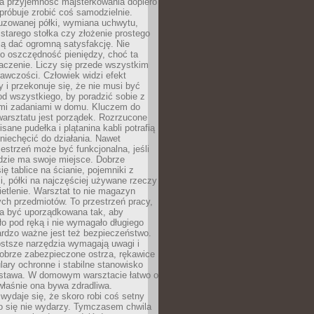
a przyjemność majsterkowania dopiero
próbuje zrobić coś samodzielnie.
uzowanej półki, wymiana uchwytu,
starego stołka czy złożenie prostego
fią dać ogromną satysfakcję. Nie
 o oszczędność pieniędzy, choć ta
aczenie. Liczy się przede wszystkim
awczości. Człowiek widzi efekt
y i przekonuje się, że nie musi być
d wszystkiego, by poradzić sobie z
i zadaniami w domu. Kluczem do
arsztatu jest porządek. Rozrzucone
isane pudełka i plątanina kabli potrafią
niechęcić do działania. Nawet
zestrzeń może być funkcjonalna, jeśli
dzie ma swoje miejsce. Dobrze
ię tablice na ścianie, pojemniki z
, półki na najczęściej używane rzeczy
etlenie. Warsztat to nie magazyn
ch przedmiotów. To przestrzeń pracy,
na być uporządkowana tak, aby
o pod ręką i nie wymagało długiego
ardzo ważne jest też bezpieczeństwo.
ostsze narzędzia wymagają uwagi i
obrze zabezpieczone ostrza, rękawice
lary ochronne i stabilne stanowisko
dstawa. W domowym warsztacie łatwo o
 właśnie ona bywa zdradliwa.
wydaje się, że skoro robi coś setny
go się nie wydarzy. Tymczasem chwila