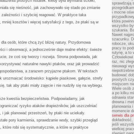
dzenia prostych notatek: kiedy była wymiana ściółki,
sprawdzają s
eniała się nieśność, jak zachowywało się stado po zmianie
przegródkami
i mocne oświ
ć zależności i szybciej reagować. W praktyce taka
przypadkowy
która powin
mniej kosztów i więcej satysfakcji z tego, że ptaki są w
wszystko był
szukania. B
Nawet najpr
szacunku. D
e dla osób, które chcą żyć bliżej natury. Przydomowa
robocze, oku
pracy to po
ci i obserwacji, a jednocześnie daje realne efekty: świeże
rutynę, a to
ucie, że coś się tworzy i rozwija. Strona podpowiada, jak
Człowiekowi 
raz, nic złe
korzystywać naturalne nawyki ptaków, oraz jak prowadzić
nieuwagi wys
niepotrzebne
a gospodarstwa, a zarazem przyjazne ptakom. W tekstach
budować dob
ak urozmaicać środowisko: kąpiele piaskowe, gałęzie, strefy
prostych czy
miejscem nie
ę, tak aby ptaki miały zajęcie i nie nudziły się na wybiegu.
Wiele osób z
a po kilku m
odnawia star
akże kwestia bezpieczeństwa. Podpowiadamy, jak
drewna i met
 ograniczać ryzyko ataków drapieżników, jak uszczelniać
planowania 
momencie do
 i jak planować przestrzeń, by ptaki nie uciekały.
serwis dla p
dokładność, 
tałe pory karmienia, sprawdzanie wody, szybki przegląd
jeśli wszyst
a, które robi się systematycznie, a które w praktyce
wielkiej pra
również napr