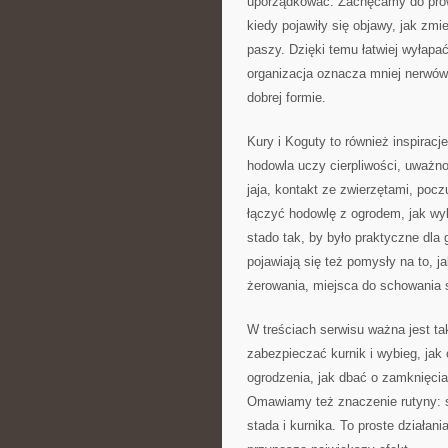
uporządkować. Zachęcamy do prowa
kiedy pojawiły się objawy, jak zmi
paszy. Dzięki temu łatwiej wyłapa
organizacja oznacza mniej nerwów, 
dobrej formie.
Kury i Koguty to również inspiracj
hodowla uczy cierpliwości, uważnoś
jaja, kontakt ze zwierzętami, pocz
łączyć hodowlę z ogrodem, jak wy
stado tak, by było praktyczne dl
pojawiają się też pomysły na to, j
żerowania, miejsca do schowania si
W treściach serwisu ważna jest t
zabezpieczać kurnik i wybieg, jak
ogrodzenia, jak dbać o zamknięcia,
Omawiamy też znaczenie rutyny: s
stada i kurnika. To proste działani