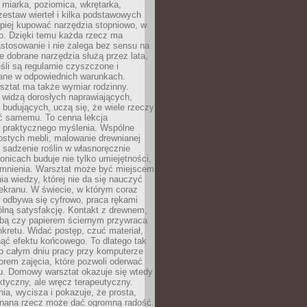
 miarka, poziomica, wkrętarka,
zestaw wierteł i kilka podstawowych
epiej kupować narzędzia stopniowo, w
eb. Dzięki temu każda rzecz ma
stosowanie i nie zalega bez sensu na
e dobrane narzędzia służą przez lata,
śli są regularnie czyszczone i
ne w odpowiednich warunkach.
ztat ma także wymiar rodzinny.
e widzą dorosłych naprawiających,
 budujących, uczą się, że wiele rzeczy
ć samemu. To cenna lekcja
 i praktycznego myślenia. Wspólne
ostych mebli, malowanie drewnianej
 sadzenie roślin w własnoręcznie
onicach buduje nie tylko umiejętności,
omnienia. Warsztat może być miejscem
a wiedzy, której nie da się nauczyć
ekranu. W świecie, w którym coraz
 odbywa się cyfrowo, praca rękami
lną satysfakcję. Kontakt z drewnem,
rbą czy papierem ściernym przywraca
kretu. Widać postęp, czuć materiał,
ąć efektu końcowego. To dlatego tak
o całym dniu pracy przy komputerze
rem zajęcia, które pozwoli oderwać
nu. Domowy warsztat okazuje się wtedy
aktyczny, ale wręcz terapeutyczny.
ia, wycisza i pokazuje, że prosta,
nana rzecz może dać ogromną radość.