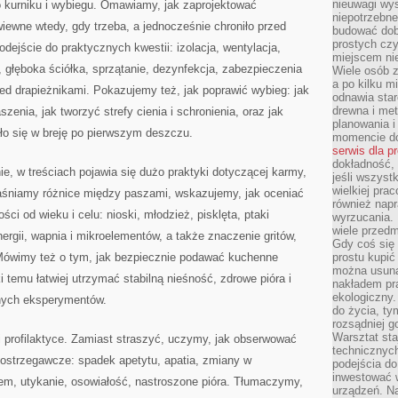
nieuwagi wys
o kurniku i wybiegu. Omawiamy, jak zaprojektować
niepotrzebne
iewne wtedy, gdy trzeba, a jednocześnie chroniło przed
budować dob
prostych czy
odejście do praktycznych kwestii: izolacja, wentylacja,
miejscem nie
, głęboka ściółka, sprzątanie, dezynfekcja, zabezpieczenia
Wiele osób z
a po kilku m
ed drapieżnikami. Pokazujemy też, jak poprawić wybieg: jak
odnawia star
drewna i met
zenia, jak tworzyć strefy cienia i schronienia, oraz jak
planowania 
ło się w breję po pierwszym deszczu.
momencie do
serwis dla p
dokładność, 
e, w treściach pojawia się dużo praktyki dotyczącej karmy,
jeśli wszyst
wielkiej pra
aśniamy różnice między paszami, wskazujemy, jak oceniać
również napr
ści od wieku i celu: nioski, młodzież, pisklęta, ptaki
wyrzucania. 
wiele przedm
ergii, wapnia i mikroelementów, a także znaczenie gritów,
Gdy coś się 
. Mówimy też o tym, jak bezpiecznie podawać kuchenne
prostu kupi
można usuną
ki temu łatwiej utrzymać stabilną nieśność, zdrowe pióra i
nakładem pr
ekologiczny.
nych eksperymentów.
do życia, t
rozsądniej 
Warsztat sta
profilaktyce. Zamiast straszyć, uczymy, jak obserwować
technicznych
 ostrzegawcze: spadek apetytu, apatia, zmiany w
podejścia do
inwestować w
m, utykanie, osowiałość, nastroszone pióra. Tłumaczymy,
urządzeń. N