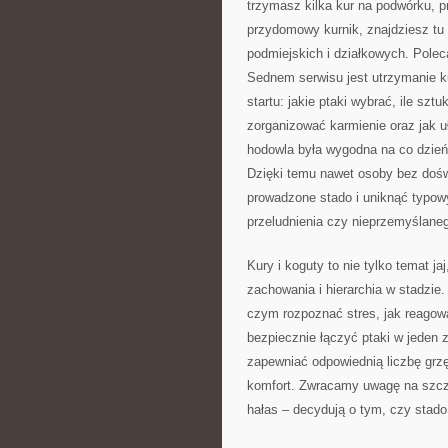
trzymasz kilka kur na podwórku, p
przydomowy kurnik, znajdziesz tu
podmiejskich i działkowych. Pole
Sednem serwisu jest utrzymanie ku
startu: jakie ptaki wybrać, ile sz
zorganizować karmienie oraz jak u
hodowla była wygodna na co dzień 
Dzięki temu nawet osoby bez doś
prowadzone stado i uniknąć typowy
przeludnienia czy nieprzemyślaneg
Kury i koguty to nie tylko temat ja
zachowania i hierarchia w stadzie.
czym rozpoznać stres, jak reagow
bezpiecznie łączyć ptaki w jeden 
zapewniać odpowiednią liczbę grzęd
komfort. Zwracamy uwagę na szczeg
hałas – decydują o tym, czy stado