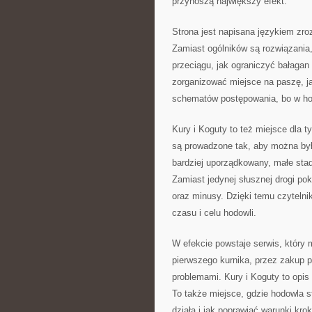
przynoszą największy efekt.
Strona jest napisana językiem zro
Zamiast ogólników są rozwiązania,
przeciągu, jak ograniczyć bałagan 
zorganizować miejsce na paszę, ja
schematów postępowania, bo w hod
Kury i Koguty to też miejsce dla t
są prowadzone tak, aby można było
bardziej uporządkowany, małe sta
Zamiast jedynej słusznej drogi po
oraz minusy. Dzięki temu czyteln
czasu i celu hodowli.
W efekcie powstaje serwis, który
pierwszego kurnika, przez zakup p
problemami. Kury i Koguty to opis
To także miejsce, gdzie hodowla st
działa i jak poprawiać warunki kro