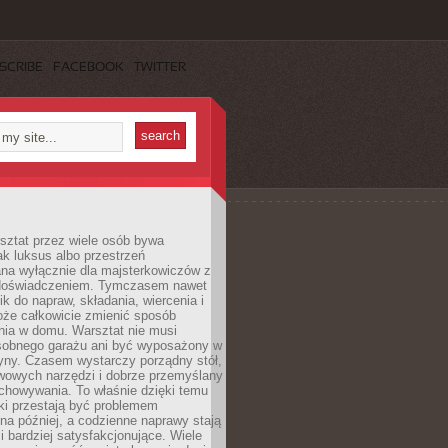
SCRIBE
FACEBOOK
TWITTER
ztat przez wiele osób bywa
ak luksus albo przestrzeń
na wyłącznie dla majsterkowiczów z
 doświadczeniem. Tymczasem nawet
ik do napraw, składania, wiercenia i
oże całkowicie zmienić sposób
nia w domu. Warsztat nie musi
obnego garażu ani być wyposażony w
yny. Czasem wystarczy porządny stół,
awowych narzędzi i dobrze przemyślany
chowywania. To właśnie dzięki temu
ki przestają być problemem
a później, a codzienne naprawy stają
 i bardziej satysfakcjonujące. Wiele