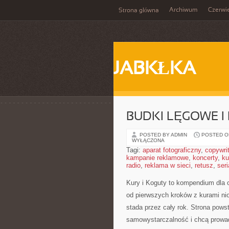
Archiwum
Czerwi
Strona główna
JABKŁKA
BUDKI LĘGOWE I 
POSTED BY ADMIN
POSTED ON
WYŁĄCZONA
Tagi:
aparat fotograficzny
,
copywri
kampanie reklamowe
,
koncerty
,
ku
radio
,
reklama w sieci
,
retusz
,
seri
Kury i Koguty to kompendium dla 
od pierwszych kroków z kurami ni
stada przez cały rok. Strona pows
samowystarczalność i chcą prowad