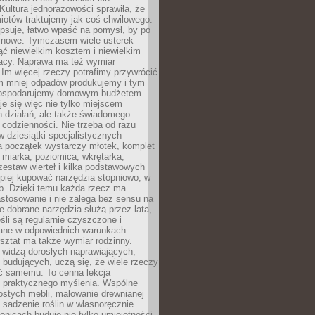
Kultura jednorazowości sprawiła, że
iotów traktujemy jak coś chwilowego.
psuje, łatwo wpaść na pomysł, by po
ć nowe. Tymczasem wiele usterek
ć niewielkim kosztem i niewielkim
acy. Naprawa ma też wymiar
 Im więcej rzeczy potrafimy przywrócić
ym mniej odpadów produkujemy i tym
gospodarujemy domowym budżetem.
je się więc nie tylko miejscem
 działań, ale także świadomego
 codzienności. Nie trzeba od razu
 dziesiątki specjalistycznych
a początek wystarczy młotek, komplet
 miarka, poziomica, wkrętarka,
zestaw wierteł i kilka podstawowych
epiej kupować narzędzia stopniowo, w
eb. Dzięki temu każda rzecz ma
stosowanie i nie zalega bez sensu na
e dobrane narzędzia służą przez lata,
śli są regularnie czyszczone i
ne w odpowiednich warunkach.
ztat ma także wymiar rodzinny.
e widzą dorosłych naprawiających,
 budujących, uczą się, że wiele rzeczy
ć samemu. To cenna lekcja
 i praktycznego myślenia. Wspólne
ostych mebli, malowanie drewnianej
 sadzenie roślin w własnoręcznie
onicach buduje nie tylko umiejętności,