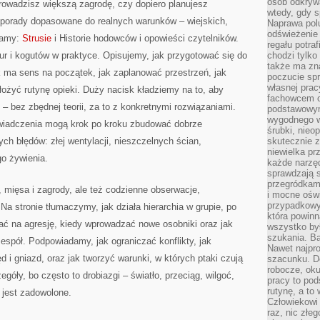
osób odkryw
rowadzisz większą zagrodę, czy dopiero planujesz
wtedy, gdy s
 porady dopasowane do realnych warunków – wiejskich,
Naprawa pol
odświeżenie 
camy:
Strusie
i Historie hodowców i opowieści czytelników.
regału potra
r i kogutów w praktyce. Opisujemy, jak przygotować się do
chodzi tylko
także ma zn
tuk ma sens na początek, jak zaplanować przestrzeń, jak
poczucie spr
własnej prac
łożyć rutynę opieki. Duży nacisk kładziemy na to, aby
fachowcem o
– bez zbędnej teorii, za to z konkretnymi rozwiązaniami.
podstawowym
wygodnego w
wiadczenia mogą krok po kroku zbudować dobrze
śrubki, nieop
ch błędów: złej wentylacji, nieszczelnych ścian,
skutecznie z
niewielka pr
o żywienia.
każde narzę
sprawdzają s
przegródkami
j, mięsa i zagrody, ale też codzienne obserwacje,
i mocne oświ
przypadkowy
 Na stronie tłumaczymy, jak działa hierarchia w grupie, po
która powin
ać na agresję, kiedy wprowadzać nowe osobniki oraz jak
wszystko był
szukania. B
zespół. Podpowiadamy, jak ograniczać konflikty, jak
Nawet najpr
 i gniazd, oraz jak tworzyć warunki, w których ptaki czują
szacunku. D
robocze, oku
óły, bo często to drobiazgi – światło, przeciąg, wilgoć,
pracy to po
rutynę, a to
 jest zadowolone.
Człowiekowi 
raz, nic złe