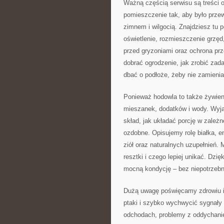
Ważną częścią serwisu są treści 
pomieszczenie tak, aby było przew
zimnem i wilgocią. Znajdziesz tu p
oświetlenie, rozmieszczenie grzęd
przed gryzoniami oraz ochrona prz
dobrać ogrodzenie, jak zrobić zadas
dbać o podłoże, żeby nie zamienia
Ponieważ hodowla to także żywieni
mieszanek, dodatków i wody. Wyj
skład, jak układać porcję w zależno
ozdobne. Opisujemy rolę białka, en
ziół oraz naturalnych uzupełnień
resztki i czego lepiej unikać. Dzię
mocną kondycję – bez niepotrzeb
Dużą uwagę poświęcamy zdrowiu i 
ptaki i szybko wychwycić sygnały
odchodach, problemy z oddychanie