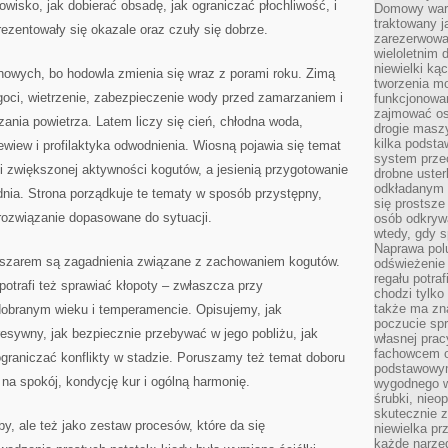
owisko, jak dobierać obsadę, jak ograniczać płochliwość, i
Domowy wars
traktowany j
rezentowały się okazale oraz czuły się dobrze.
zarezerwowa
wieloletnim
niewielki kąc
nowych, bo hodowla zmienia się wraz z porami roku. Zimą
tworzenia m
ilgoci, wietrzenie, zabezpieczenie wody przed zamarzaniem i
funkcjonowa
zajmować os
ania powietrza. Latem liczy się cień, chłodna woda,
drogie masz
kilka podst
ewiew i profilaktyka odwodnienia. Wiosną pojawia się temat
system prze
 i zwiększonej aktywności kogutów, a jesienią przygotowanie
drobne uster
odkładanym n
dnia. Strona porządkuje te tematy w sposób przystępny,
się prostsze
ozwiązanie dopasowane do sytuacji.
osób odkryw
wtedy, gdy s
Naprawa pol
szarem są zagadnienia związane z zachowaniem kogutów.
odświeżenie 
regału potra
otrafi też sprawiać kłopoty – zwłaszcza przy
chodzi tylko
także ma zn
dobranym wieku i temperamencie. Opisujemy, jak
poczucie spr
resywny, jak bezpiecznie przebywać w jego pobliżu, jak
własnej prac
fachowcem o
graniczać konflikty w stadzie. Poruszamy też temat doboru
podstawowym
 na spokój, kondycję kur i ogólną harmonię.
wygodnego w
śrubki, nieop
skutecznie z
y, ale też jako zestaw procesów, które da się
niewielka pr
każde narzę