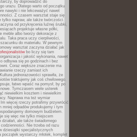
tarczy, by doprowadzić do
go urazu. Dlatego warto od początku
re nawyki i nie lekceważyć nawet
nności. Z czasem warsztat staje się
 tylko napraw, ale także twórczości.
aczyna od przykręcenia luźnej śrubki,
iesiącach projektuje własne półki,
e meble albo tworzy dekoracje z
alu. Taka praca uczy cierpliwości,
i szacunku do materiału. W pewnym
mowy warsztat zaczyna działać jak
rofesjonalistów
bo liczy się tam
organizacja i jakość wykonania, nawet
ko odbywa się po godzinach i bez
cowni. Coraz większe znaczenie ma
awianie rzeczy zamiast ich
Kultura jednorazowości sprawiła, że
iotów traktujemy jak coś chwilowego.
psuje, łatwo wpaść na pomysł, by po
ć nowe. Tymczasem wiele usterek
ć niewielkim kosztem i niewielkim
acy. Naprawa ma też wymiar
 Im więcej rzeczy potrafimy przywrócić
ym mniej odpadów produkujemy i tym
gospodarujemy domowym budżetem.
je się więc nie tylko miejscem
 działań, ale także świadomego
 codzienności. Nie trzeba od razu
 dziesiątki specjalistycznych
a początek wystarczy młotek, komplet