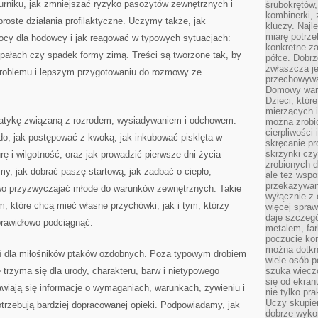
urniku, jak zmniejszać ryzyko pasożytów zewnętrznych i
śrubokrętów,
kombinerki, 
roste działania profilaktyczne. Uczymy także, jak
kluczy. Najl
miarę potrz
ocy dla hodowcy i jak reagować w typowych sytuacjach:
konkretne za
 upałach czy spadek formy zimą. Treści są tworzone tak, by
półce. Dobrz
zwłaszcza je
oblemu i lepszym przygotowaniu do rozmowy ze
przechowywa
Domowy wars
Dzieci, któr
mierzących i
ematykę związaną z rozrodem, wysiadywaniem i odchowem.
można zrobi
cierpliwości
do, jak postępować z kwoką, jak inkubować pisklęta w
skręcanie pr
skrzynki czy
rę i wilgotność, oraz jak prowadzić pierwsze dni życia
zrobionych d
my, jak dobrać paszę startową, jak zadbać o ciepło,
ale też wsp
przekazywani
owo przyzwyczajać młode do warunków zewnętrznych. Takie
wyłącznie z 
m, które chcą mieć własne przychówki, jak i tym, którzy
więcej spraw
daje szczegó
prawidłowo podciągnąć.
metalem, fa
poczucie kon
można dotkn
zeń dla miłośników ptaków ozdobnych. Poza typowym drobiem
wiele osób p
 trzyma się dla urody, charakteru, barw i nietypowego
szuka wieczo
się od ekra
awiają się informacje o wymaganiach, warunkach, żywieniu i
nie tylko pr
Uczy skupien
potrzebują bardziej dopracowanej opieki. Podpowiadamy, jak
dobrze wyko