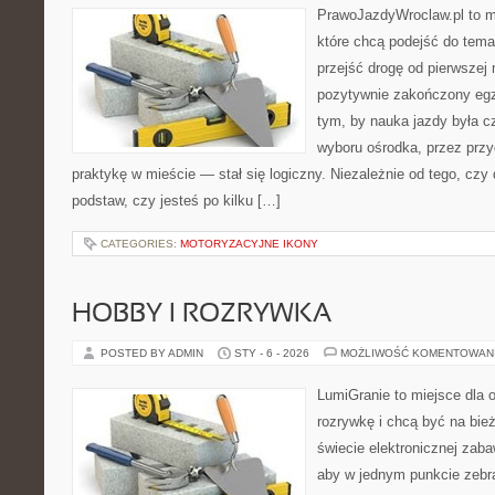
PrawoJazdyWroclaw.pl to m
które chcą podejść do tema
przejść drogę od pierwszej 
pozytywnie zakończony egz
tym, by nauka jazdy była c
wyboru ośrodka, przez przyg
praktykę w mieście — stał się logiczny. Niezależnie od tego, czy
podstaw, czy jesteś po kilku […]
CATEGORIES:
MOTORYZACYJNE IKONY
HOBBY I ROZRYWKA
POSTED BY ADMIN
STY - 6 - 2026
MOŻLIWOŚĆ KOMENTOWAN
LumiGranie to miejsce dla 
rozrywkę i chcą być na bież
świecie elektronicznej zaba
aby w jednym punkcie zebra