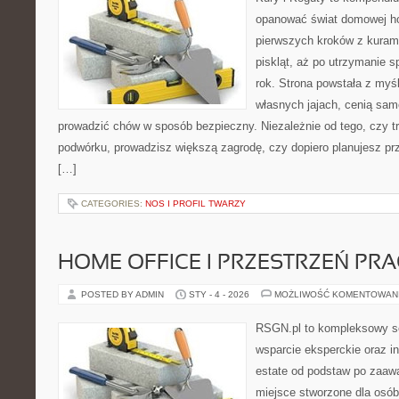
opanować świat domowej ho
pierwszych kroków z kuram
piskląt, aż po utrzymanie 
rok. Strona powstała z myśl
własnych jajach, cenią sam
prowadzić chów w sposób bezpieczny. Niezależnie od tego, czy t
podwórku, prowadzisz większą zagrodę, czy dopiero planujesz pr
[…]
CATEGORIES:
NOS I PROFIL TWARZY
HOME OFFICE I PRZESTRZEŃ PR
POSTED BY ADMIN
STY - 4 - 2026
MOŻLIWOŚĆ KOMENTOWAN
RSGN.pl to kompleksowy se
wsparcie eksperckie oraz i
estate od podstaw po zaaw
miejsce stworzone dla osó