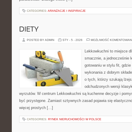
CATEGORIES:
ARANŻACJE I INSPIRACJE
DIETY
POSTED BY ADMIN
STY - 5 - 2026
MOŻLIWOŚĆ KOMENTOWAN
Lekkowkuchni to miejsce dl
smacznie, a jednocześnie le
gotowaniu w stylu fit, gdzie
wykonania z dobrym składe
o tych, którzy szukają lżej
odchudzonych wersji klasy
wyrzutów. W centrum Lekkowkuchni są kuchenne decyzje i pomys
być przystępne. Zamiast sztywnych zasad pojawia się elastyczno
więcej prostych […]
CATEGORIES:
RYNEK NIERUCHOMOŚCI W POLSCE