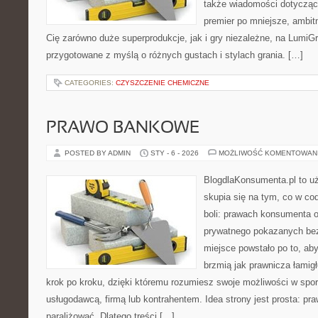
także wiadomości dotyczące
premier po mniejsze, ambitne
Cię zarówno duże superprodukcje, jak i gry niezależne, na LumiGr
przygotowane z myślą o różnych gustach i stylach grania. […]
CATEGORIES:
CZYSZCZENIE CHEMICZNE
PRAWO BANKOWE
POSTED BY ADMIN
STY - 6 - 2026
MOŻLIWOŚĆ KOMENTOWAN
BlogdlaKonsumenta.pl to uż
skupia się na tym, co w co
boli: prawach konsumenta o
prywatnego pokazanych bez
miejsce powstało po to, aby
brzmią jak prawnicza łamig
krok po kroku, dzięki któremu rozumiesz swoje możliwości w spo
usługodawcą, firmą lub kontrahentem. Idea strony jest prosta: pra
paraliżować. Dlatego treści […]