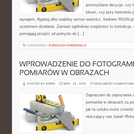
przemyślane decyzje: czy t
lokum, czy przy tworzeniu p
wynajem, flipping albo stabilny wzrost wartości. Sednem RSGN.pl
systemem działania. Zamiast ogólników znajdziesz tu instrukcje, 
pomagają przejść od pomysłu do […]
CATEGORIES:
EUROCASH KINDERGELD
WPROWADZENIE DO FOTOGRAMET
POMIARÓW W OBRAZACH
POSTED BY ADMIN
MAR - 23 - 2025
MOŻLIWOŚĆ KOMENTOWA
Zapraszam do zapoznania s
pomiarów w obrazach za pom
jak ta sztuka może zmienić
otaczający nas świat! #fot