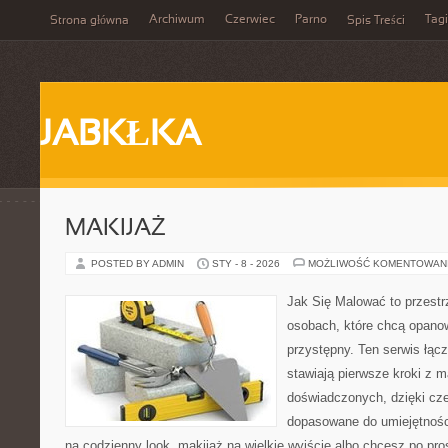
Archiwum
Czerwiec
Parno
Tagi
Strona główna
Spis Treści
JABKŁKA
MAKIJAŻ
POSTED BY ADMIN
STY - 8 - 2026
MOŻLIWOŚĆ KOMENTOWAN
Jak Się Malować to przestr
osobach, które chcą opano
przystępny. Ten serwis łącz
stawiają pierwsze kroki z ma
doświadczonych, dzięki cze
dopasowane do umiejętności
na codzienny look, makijaż na wielkie wyjście albo chcesz po pros