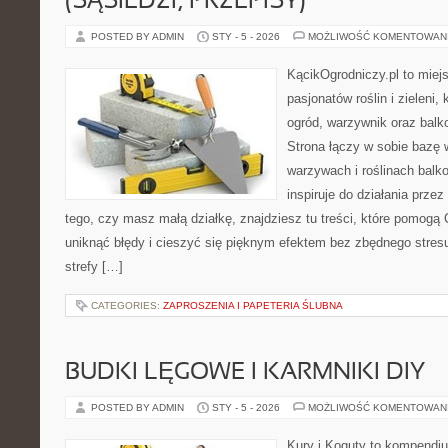
(SĄSIEDZI, PRZEPISY)
POSTED BY ADMIN
STY - 5 - 2026
MOŻLIWOŚĆ KOMENTOWAN
KącikOgrodniczy.pl to miej
pasjonatów roślin i zieleni,
ogród, warzywnik oraz balk
Strona łączy w sobie bazę 
warzywach i roślinach balk
inspiruje do działania przez
tego, czy masz małą działkę, znajdziesz tu treści, które pomogą 
uniknąć błędy i cieszyć się pięknym efektem bez zbędnego stresu
strefy […]
CATEGORIES:
ZAPROSZENIA I PAPETERIA ŚLUBNA
BUDKI LĘGOWE I KARMNIKI DIY
POSTED BY ADMIN
STY - 5 - 2026
MOŻLIWOŚĆ KOMENTOWAN
Kury i Koguty to kompendiu