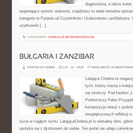
diagnostyka, a także świat
wspierające ostrość widzenia, znajdziesz tu wiele tematów opisa
kategorie to Pytania od Czytelników i Uzależnienia i profilaktyka. 
użytkownik […]
CATEGORIES:
EDUKACJA WCZESNOSZKOLNA
BUŁGARIA I ZANZIBAR
POSTED BY ADMIN
LIS - 14 - 2025
MOŻLIWOŚĆ KOMENTOWAN
Latająca Cholera to magazy
tych, którzy marzą o kolejn
się skończy. Pod hasłem „L
Podróżniczy Pełen Przygód i
kompozycja relacji z podró
nieupiększonych refleksji 
życie w ciągłym ruchu. LatającaCholera.pl to wirtualny dom, gdzi
spotyka się z dystansem do siebie. Ten portal nie udaje cukierko