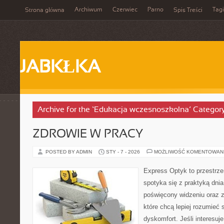
Archiwum
Czerwiec
Parno
Tagi
Strona główna
Spis Treści
JABKŁKA
Archive for the ‘Edukacja wczesnoszkolna’ Categor
ZDROWIE W PRACY
POSTED BY ADMIN
STY - 7 - 2026
MOŻLIWOŚĆ KOMENTOWAN
Express Optyk to przestrz
spotyka się z praktyką dni
poświęcony widzeniu oraz z
które chcą lepiej rozumieć 
dyskomfort. Jeśli interesuje