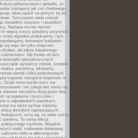
Kultura jednorazowości sprawiła, że
iotów traktujemy jak coś chwilowego.
psuje, łatwo wpaść na pomysł, by po
ć nowe. Tymczasem wiele usterek
ć niewielkim kosztem i niewielkim
acy. Naprawa ma też wymiar
 Im więcej rzeczy potrafimy przywrócić
ym mniej odpadów produkujemy i tym
gospodarujemy domowym budżetem.
je się więc nie tylko miejscem
 działań, ale także świadomego
 codzienności. Nie trzeba od razu
 dziesiątki specjalistycznych
a początek wystarczy młotek, komplet
 miarka, poziomica, wkrętarka,
zestaw wierteł i kilka podstawowych
epiej kupować narzędzia stopniowo, w
eb. Dzięki temu każda rzecz ma
stosowanie i nie zalega bez sensu na
e dobrane narzędzia służą przez lata,
śli są regularnie czyszczone i
ne w odpowiednich warunkach.
ztat ma także wymiar rodzinny.
e widzą dorosłych naprawiających,
 budujących, uczą się, że wiele rzeczy
ć samemu. To cenna lekcja
 i praktycznego myślenia. Wspólne
ostych mebli, malowanie drewnianej
 sadzenie roślin w własnoręcznie
onicach buduje nie tylko umiejętności,