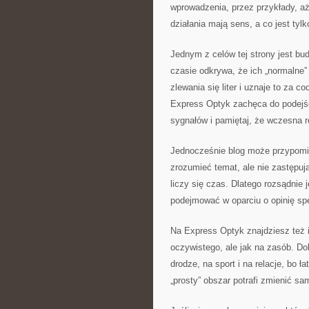
wprowadzenia, przez przykłady, aż 
działania mają sens, a co jest tylk
Jednym z celów tej strony jest b
czasie odkrywa, że ich „normalne” 
zlewania się liter i uznaje to za c
Express Optyk zachęca do podejści
sygnałów i pamiętaj, że wczesna 
Jednocześnie blog może przypomi
zrozumieć temat, ale nie zastępuj
liczy się czas. Dlatego rozsądnie 
podejmować w oparciu o opinię spe
Na Express Optyk znajdziesz też i
oczywistego, ale jak na zasób. D
drodze, na sport i na relacje, bo ł
„prosty” obszar potrafi zmienić s