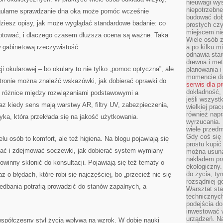
nieuwagi wys
niepotrzebne
regularne sprawdzanie dna oka może pomóc wcześnie
budować dob
ziesz opisy, jak może wyglądać standardowe badanie: co
prostych czy
miejscem nie
ygotować, i dlaczego czasem dłuższa ocena są ważne. Taka
Wiele osób z
 gabinetową rzeczywistość.
a po kilku m
odnawia star
drewna i met
ji okularowej – bo okulary to nie tylko „pomoc optyczna”, ale
planowania 
momencie do
tronie można znaleźć wskazówki, jak dobierać oprawki do
serwis dla p
dokładność, 
ć różnice między rozwiązaniami podstawowymi a
jeśli wszyst
z kiedy sens mają warstwy AR, filtry UV, zabezpieczenia,
wielkiej pra
również napr
yka, która przekłada się na jakość użytkowania.
wyrzucania. 
wiele przedm
Gdy coś się 
lu osób to komfort, ale też higiena. Na blogu pojawiają się
prostu kupi
adać i zdejmować soczewki, jak dobierać system wymiany
można usuną
nakładem pr
owinny skłonić do konsultacji. Pojawiają się też tematy o
ekologiczny.
do życia, t
 o błędach, które robi się najczęściej, bo „przecież nic się
rozsądniej 
iedbania potrafią prowadzić do stanów zapalnych, a
Warsztat sta
technicznych
podejścia do
inwestować w
urządzeń. N
współczesny styl życia wpływa na wzrok. W dobie nauki