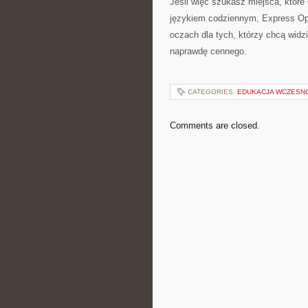
Jeśli więc szukasz miejsca, które
językiem codziennym, Express Opty
oczach dla tych, którzy chcą widzi
naprawdę cennego.
CATEGORIES:
EDUKACJA WCZESN
Comments are closed.