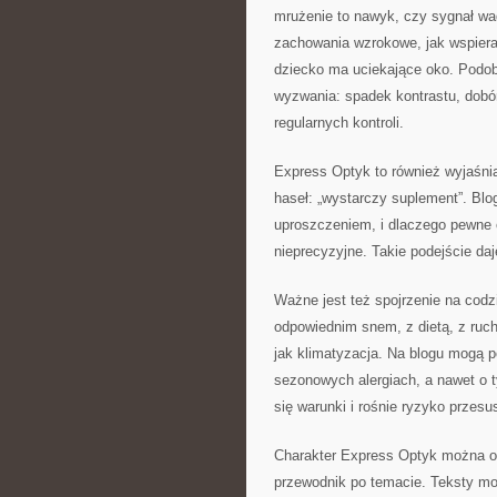
mrużenie to nawyk, czy sygnał wa
zachowania wzrokowe, jak wspiera
dziecko ma uciekające oko. Podo
wyzwania: spadek kontrastu, dobó
regularnych kontroli.
Express Optyk to również wyjaśn
haseł: „wystarczy suplement”. Blo
uproszczeniem, i dlaczego pewne 
nieprecyzyjne. Takie podejście daj
Ważne jest też spojrzenie na codz
odpowiednim snem, z dietą, z ruch
jak klimatyzacja. Na blogu mogą p
sezonowych alergiach, a nawet o t
się warunki i rośnie ryzyko przesu
Charakter Express Optyk można op
przewodnik po temacie. Teksty mo