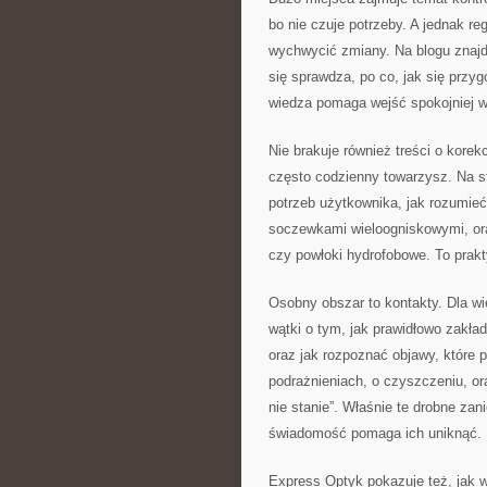
bo nie czuje potrzeby. A jednak 
wychwycić zmiany. Na blogu znajd
się sprawdza, po co, jak się prz
wiedza pomaga wejść spokojniej w
Nie brakuje również treści o korekc
często codzienny towarzysz. Na s
potrzeb użytkownika, jak rozumie
soczewkami wieloogniskowymi, ora
czy powłoki hydrofobowe. To prakt
Osobny obszar to kontakty. Dla wie
wątki o tym, jak prawidłowo zakł
oraz jak rozpoznać objawy, które p
podrażnieniach, o czyszczeniu, oraz
nie stanie”. Właśnie te drobne zan
świadomość pomaga ich uniknąć.
Express Optyk pokazuje też, jak 