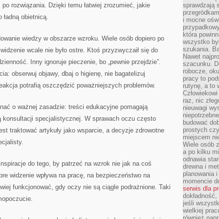
po rozwiązania. Dzięki temu łatwiej zrozumieć, jakie
sprawdzają s
przegródkami
o ładną obietnicą.
i mocne oświ
przypadkowy
która powin
udowanie wiedzy w obszarze wzroku. Wiele osób dopiero po
wszystko był
szukania. B
widzenie wcale nie było ostre. Ktoś przyzwyczaił się do
Nawet najpr
odzienność. Inny ignoruje pieczenie, bo „pewnie przejdzie”.
szacunku. D
robocze, oku
a: obserwuj objawy, dbaj o higienę, nie bagatelizuj
pracy to po
reakcja potrafią oszczędzić poważniejszych problemów.
rutynę, a to
Człowiekowi 
raz, nic złe
nać o ważnej zasadzie: treści edukacyjne pomagają
nieuwagi wys
niepotrzebne
ą konsultacji specjalistycznej. W sprawach oczu często
budować dob
prostych czy
jest traktować artykuły jako wsparcie, a decyzje zdrowotne
miejscem nie
cjalisty.
Wiele osób z
a po kilku m
odnawia star
nspiracje do tego, by patrzeć na wzrok nie jak na coś
drewna i met
planowania 
obre widzenie wpływa na pracę, na bezpieczeństwo na
momencie do
atwiej funkcjonować, gdy oczy nie są ciągle podrażnione. Taki
serwis dla p
dokładność, 
amopoczucie.
jeśli wszyst
wielkiej pra
również napr