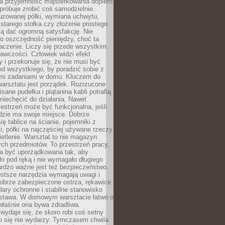
a przyjemność majsterkowania dopiero
próbuje zrobić coś samodzielnie.
uzowanej półki, wymiana uchwytu,
starego stołka czy złożenie prostego
fią dać ogromną satysfakcję. Nie
 o oszczędność pieniędzy, choć ta
aczenie. Liczy się przede wszystkim
awczości. Człowiek widzi efekt
y i przekonuje się, że nie musi być
d wszystkiego, by poradzić sobie z
i zadaniami w domu. Kluczem do
arsztatu jest porządek. Rozrzucone
isane pudełka i plątanina kabli potrafią
niechęcić do działania. Nawet
zestrzeń może być funkcjonalna, jeśli
dzie ma swoje miejsce. Dobrze
ię tablice na ścianie, pojemniki z
, półki na najczęściej używane rzeczy
etlenie. Warsztat to nie magazyn
ch przedmiotów. To przestrzeń pracy,
na być uporządkowana tak, aby
o pod ręką i nie wymagało długiego
ardzo ważne jest też bezpieczeństwo.
ostsze narzędzia wymagają uwagi i
obrze zabezpieczone ostrza, rękawice
lary ochronne i stabilne stanowisko
dstawa. W domowym warsztacie łatwo o
 właśnie ona bywa zdradliwa.
wydaje się, że skoro robi coś setny
go się nie wydarzy. Tymczasem chwila