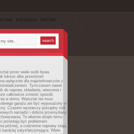
SCRIBE
FACEBOOK
TWITTER
ztat przez wiele osób bywa
ak luksus albo przestrzeń
na wyłącznie dla majsterkowiczów z
 doświadczeniem. Tymczasem nawet
ik do napraw, składania, wiercenia i
oże całkowicie zmienić sposób
nia w domu. Warsztat nie musi
obnego garażu ani być wyposażony w
yny. Czasem wystarczy porządny stół,
awowych narzędzi i dobrze przemyślany
chowywania. To właśnie dzięki temu
ki przestają być problemem
a później, a codzienne naprawy stają
 i bardziej satysfakcjonujące. Wiele