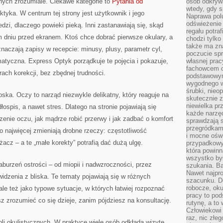
nych zrozumiale. Ciekawe kategorie to
Pytania od
osób odkryw
wtedy, gdy s
aktyka. W centrum tej strony jest użytkownik i jego
Naprawa pol
odświeżenie 
dzi, dlaczego powieki pieką. Inni zastanawiają się, skąd
regału potra
 dniu przed ekranem. Ktoś chce dobrać pierwsze okulary, a
chodzi tylko
także ma zn
znaczają zapisy w recepcie: minusy, plusy, parametr cyl,
poczucie spr
matyczna. Express Optyk porządkuje te pojęcia i pokazuje,
własnej prac
fachowcem o
ach korekcji, bez zbędnej trudności.
podstawowym
wygodnego w
śrubki, nieop
oska. Oczy to narząd niezwykle delikatny, który reaguje na
skutecznie z
niewielka pr
łospis, a nawet stres. Dlatego na stronie pojawiają się
każde narzę
zenie oczu, jak mądrze robić przerwy i jak zadbać o komfort
sprawdzają s
przegródkami
o najwięcej zmieniają drobne rzeczy: częstotliwość
i mocne oświ
żacz – a te „małe korekty” potrafią dać dużą ulgę.
przypadkowy
która powin
wszystko był
aburzeń ostrości – od miopii i nadwzroczności, przez
szukania. B
Nawet najpr
dzenia z bliska. Te tematy pojawiają się w różnych
szacunku. D
robocze, oku
 ale też jako typowe sytuacje, w których łatwiej rozpoznać
pracy to po
 zrozumieć co się dzieje, zanim pójdziesz na konsultację.
rutynę, a to
Człowiekowi 
raz, nic złe
li okulistycznych. W praktyce wiele osób odkłada wizytę,