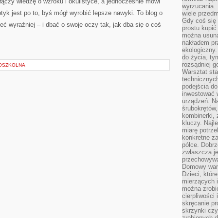
 łączy wiedzę o wzroku i okulistyce, a jednocześnie mówi
wyrzucania. 
k jest po to, byś mógł wyrobić lepsze nawyki. To blog o
wiele przedm
Gdy coś się 
eć wyraźniej – i dbać o swoje oczy tak, jak dba się o coś
prostu kupi
można usuną
nakładem pr
ekologiczny.
do życia, t
rozsądniej 
OSZKOLNA
Warsztat sta
technicznych
podejścia do
inwestować w
urządzeń. N
śrubokrętów,
kombinerki, 
kluczy. Najl
miarę potrz
konkretne za
półce. Dobrz
zwłaszcza je
przechowywa
Domowy wars
Dzieci, któr
mierzących i
można zrobi
cierpliwości
skręcanie pr
skrzynki czy
zrobionych d