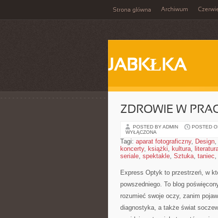
Archiwum
Czerwi
Strona główna
JABKŁKA
ZDROWIE W PRA
POSTED BY ADMIN
POSTED ON
WYŁĄCZONA
Tagi:
aparat fotograficzny
,
Design
koncerty
,
książki
,
kultura
,
literatur
seriale
,
spektakle
,
Sztuka
,
taniec
Express Optyk to przestrzeń, w k
powszedniego. To blog poświęcony 
rozumieć swoje oczy, zanim pojawi 
diagnostyka, a także świat soczew