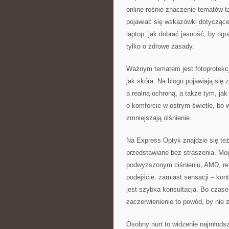
online rośnie znaczenie tematów 
pojawiać się wskazówki dotyczące 
laptop, jak dobrać jasność, by og
tylko o zdrowe zasady.
Ważnym tematem jest fotoprotekcja
jak skóra. Na blogu pojawiają się 
a realną ochroną, a także tym, ja
o komforcie w ostrym świetle, bo w 
zmniejszają olśnienie.
Na Express Optyk znajdzie się też
przedstawiane bez straszenia. Mog
podwyższonym ciśnieniu, AMD, reti
podejście: zamiast sensacji – kon
jest szybka konsultacja. Bo czase
zaczerwienienie to powód, by nie 
Osobny nurt to widzenie najmłods