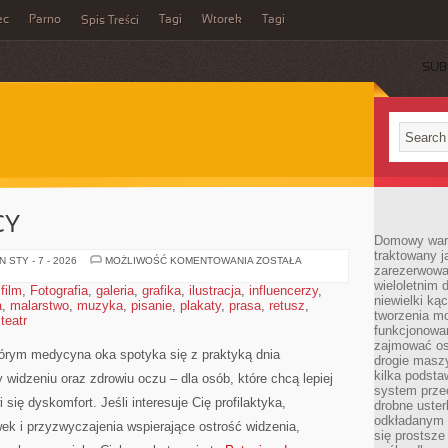
ec
Parno
Tagi
Wtorek
Tagi
Spis Treści
SUB
CY
Domowy wars
traktowany j
ZDROWIE
 STY - 7 - 2026
MOŻLIWOŚĆ KOMENTOWANIA
ZOSTAŁA
zarezerwowa
W
PRACY
wieloletnim
,
film
,
Fotografia
,
galeria
,
grafika
,
ilustracja
,
influencerzy
,
niewielki kąc
a
,
malarstwo
,
muzyka
,
pisanie
,
plakaty
,
prasa
,
retusz
,
tworzenia m
,
teatr
funkcjonowa
zajmować os
tórym medycyna oka spotyka się z praktyką dnia
drogie masz
kilka podst
widzeniu oraz zdrowiu oczu – dla osób, które chcą lepiej
system prze
się dyskomfort. Jeśli interesuje Cię profilaktyka,
drobne uster
odkładanym n
ek i przyzwyczajenia wspierające ostrość widzenia,
się prostsze