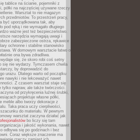
ię tablice na ścianie, pojemniki z
, półki na najczęściej używane rzeczy
etlenie. Warsztat to nie magazyn
ch przedmiotów. To przestrzeń pracy,
na być uporządkowana tak, aby
o pod ręką i nie wymagało długiego
ardzo ważne jest też bezpieczeństwo.
ostsze narzędzia wymagają uwagi i
obrze zabezpieczone ostrza, rękawice
lary ochronne i stabilne stanowisko
dstawa. W domowym warsztacie łatwo o
 właśnie ona bywa zdradliwa.
wydaje się, że skoro robi coś setny
go się nie wydarzy. Tymczasem chwila
tarczy, by doprowadzić do
go urazu. Dlatego warto od początku
re nawyki i nie lekceważyć nawet
nności. Z czasem warsztat staje się
 tylko napraw, ale także twórczości.
aczyna od przykręcenia luźnej śrubki,
iesiącach projektuje własne półki,
e meble albo tworzy dekoracje z
alu. Taka praca uczy cierpliwości,
i szacunku do materiału. W pewnym
mowy warsztat zaczyna działać jak
rofesjonalistów
bo liczy się tam
organizacja i jakość wykonania, nawet
ko odbywa się po godzinach i bez
cowni. Coraz większe znaczenie ma
awianie rzeczy zamiast ich