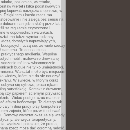
 miarka, poziomica, wkrętarka,
zestaw wierteł i kilka podstawowych
epiej kupować narzędzia stopniowo, w
eb. Dzięki temu każda rzecz ma
stosowanie i nie zalega bez sensu na
e dobrane narzędzia służą przez lata,
śli są regularnie czyszczone i
ne w odpowiednich warunkach.
ztat ma także wymiar rodzinny.
e widzą dorosłych naprawiających,
 budujących, uczą się, że wiele rzeczy
ć samemu. To cenna lekcja
 i praktycznego myślenia. Wspólne
ostych mebli, malowanie drewnianej
 sadzenie roślin w własnoręcznie
onicach buduje nie tylko umiejętności,
omnienia. Warsztat może być miejscem
a wiedzy, której nie da się nauczyć
ekranu. W świecie, w którym coraz
 odbywa się cyfrowo, praca rękami
lną satysfakcję. Kontakt z drewnem,
rbą czy papierem ściernym przywraca
kretu. Widać postęp, czuć materiał,
ąć efektu końcowego. To dlatego tak
o całym dniu pracy przy komputerze
rem zajęcia, które pozwoli oderwać
nu. Domowy warsztat okazuje się wtedy
aktyczny, ale wręcz terapeutyczny.
ia, wycisza i pokazuje, że prosta,
nana rzecz może dać ogromną radość.