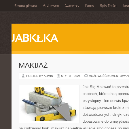
Archiwum
Czerwiec
Parno
Tagi
Strona główna
Spis Treści
JABKŁKA
MAKIJAŻ
POSTED BY ADMIN
STY - 8 - 2026
MOŻLIWOŚĆ KOMENTOWAN
Jak Się Malować to przestr
osobach, które chcą opano
przystępny. Ten serwis łącz
stawiają pierwsze kroki z ma
doświadczonych, dzięki cze
dopasowane do umiejętności
na codzienny look, makijaż na wielkie wyjście albo chcesz po pros