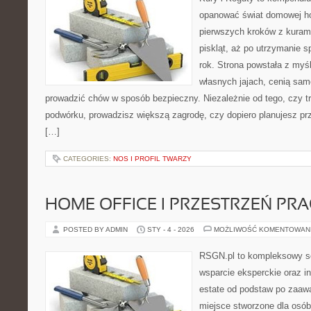
opanować świat domowej ho
pierwszych kroków z kuram
piskląt, aż po utrzymanie 
rok. Strona powstała z myśl
własnych jajach, cenią sam
prowadzić chów w sposób bezpieczny. Niezależnie od tego, czy t
podwórku, prowadzisz większą zagrodę, czy dopiero planujesz pr
[…]
CATEGORIES:
NOS I PROFIL TWARZY
HOME OFFICE I PRZESTRZEŃ PR
POSTED BY ADMIN
STY - 4 - 2026
MOŻLIWOŚĆ KOMENTOWAN
RSGN.pl to kompleksowy se
wsparcie eksperckie oraz i
estate od podstaw po zaaw
miejsce stworzone dla osó