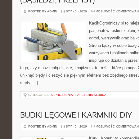
(SĄSIEDZI, PRZEPISY)
POSTED BY ADMIN
STY - 5 - 2026
MOŻLIWOŚĆ KOMENTOWAN
KącikOgrodniczy.pl to miej
pasjonatów roślin i zieleni,
ogród, warzywnik oraz balk
Strona łączy w sobie bazę 
warzywach i roślinach balk
inspiruje do działania przez
tego, czy masz małą działkę, znajdziesz tu treści, które pomogą 
uniknąć błędy i cieszyć się pięknym efektem bez zbędnego stresu
strefy […]
CATEGORIES:
ZAPROSZENIA I PAPETERIA ŚLUBNA
BUDKI LĘGOWE I KARMNIKI DIY
POSTED BY ADMIN
STY - 5 - 2026
MOŻLIWOŚĆ KOMENTOWAN
Kury i Koguty to kompendiu