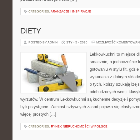
CATEGORIES:
ARANŻACJE I INSPIRACJE
DIETY
POSTED BY ADMIN
STY - 5 - 2026
MOŻLIWOŚĆ KOMENTOWAN
Lekkowkuchni to miejsce dl
smacznie, a jednocześnie le
gotowaniu w stylu fit, gdzie
wykonania z dobrym składe
o tych, którzy szukają lżej
odchudzonych wersji klasy
wyrzutów. W centrum Lekkowkuchni są kuchenne decyzje i pomys
być przystępne. Zamiast sztywnych zasad pojawia się elastyczno
więcej prostych […]
CATEGORIES:
RYNEK NIERUCHOMOŚCI W POLSCE