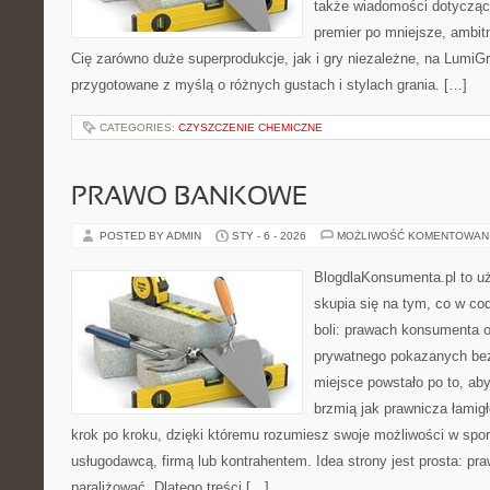
także wiadomości dotyczące
premier po mniejsze, ambitne
Cię zarówno duże superprodukcje, jak i gry niezależne, na LumiGr
przygotowane z myślą o różnych gustach i stylach grania. […]
CATEGORIES:
CZYSZCZENIE CHEMICZNE
PRAWO BANKOWE
POSTED BY ADMIN
STY - 6 - 2026
MOŻLIWOŚĆ KOMENTOWAN
BlogdlaKonsumenta.pl to uż
skupia się na tym, co w co
boli: prawach konsumenta o
prywatnego pokazanych bez
miejsce powstało po to, aby
brzmią jak prawnicza łamig
krok po kroku, dzięki któremu rozumiesz swoje możliwości w spo
usługodawcą, firmą lub kontrahentem. Idea strony jest prosta: pra
paraliżować. Dlatego treści […]