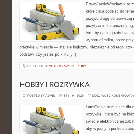
PrawoJazdyWroclaw.pl to m
które chcą podejść do tema
przejść drogę od pierwszej 
pozytywnie zakończony egz
tym, by nauka jazdy była c
wyboru ośrodka, przez przyg
praktykę w mieście — stał się logiczny. Niezależnie od tego, czy
podstaw, czy jesteś po kilku […]
CATEGORIES:
MOTORYZACYJNE IKONY
HOBBY I ROZRYWKA
POSTED BY ADMIN
STY - 6 - 2026
MOŻLIWOŚĆ KOMENTOWAN
LumiGranie to miejsce dla 
rozrywkę i chcą być na bież
świecie elektronicznej zaba
aby w jednym punkcie zebra