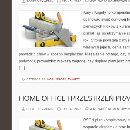
POSTED BY ADMIN
STY - 5 - 2026
MOŻLIWOŚĆ KOMENTOWAN
Kury i Koguty to kompendiu
opanować świat domowej ho
pierwszych kroków z kuram
piskląt, aż po utrzymanie 
rok. Strona powstała z myśl
własnych jajach, cenią sam
prowadzić chów w sposób bezpieczny. Niezależnie od tego, czy t
podwórku, prowadzisz większą zagrodę, czy dopiero planujesz pr
[…]
CATEGORIES:
NOS I PROFIL TWARZY
HOME OFFICE I PRZESTRZEŃ PR
POSTED BY ADMIN
STY - 4 - 2026
MOŻLIWOŚĆ KOMENTOWAN
RSGN.pl to kompleksowy se
wsparcie eksperckie oraz i