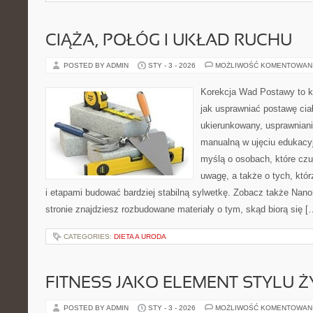
CIĄŻA, POŁÓG I UKŁAD RUCHU
POSTED BY ADMIN
STY - 3 - 2026
MOŻLIWOŚĆ KOMENTOWAN
Korekcja Wad Postawy to k
jak usprawniać postawę cia
ukierunkowany, usprawnianie
manualną w ujęciu edukacy
myślą o osobach, które czuj
uwagę, a także o tych, któr
i etapami budować bardziej stabilną sylwetkę. Zobacz także Nano
stronie znajdziesz rozbudowane materiały o tym, skąd biorą się [
CATEGORIES:
DIETA A URODA
FITNESS JAKO ELEMENT STYLU Ż
POSTED BY ADMIN
STY - 3 - 2026
MOŻLIWOŚĆ KOMENTOWAN