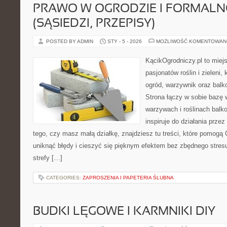
PRAWO W OGRODZIE I FORMALN
(SĄSIEDZI, PRZEPISY)
POSTED BY ADMIN
STY - 5 - 2026
MOŻLIWOŚĆ KOMENTOWAN
KącikOgrodniczy.pl to miej
pasjonatów roślin i zieleni,
ogród, warzywnik oraz balk
Strona łączy w sobie bazę 
warzywach i roślinach balk
inspiruje do działania przez
tego, czy masz małą działkę, znajdziesz tu treści, które pomogą 
uniknąć błędy i cieszyć się pięknym efektem bez zbędnego stresu
strefy […]
CATEGORIES:
ZAPROSZENIA I PAPETERIA ŚLUBNA
BUDKI LĘGOWE I KARMNIKI DIY