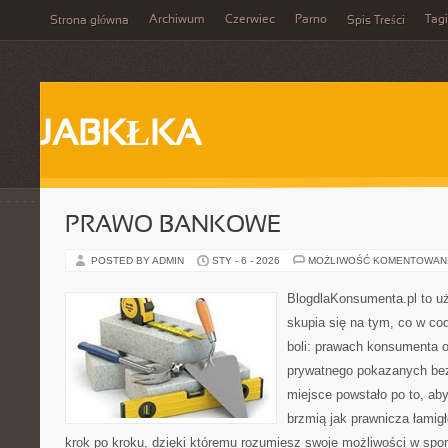
Archiwum
Czerwiec
Parno
Tagi
Strona główna
Spis Treści
JABKŁKA
PRAWO BANKOWE
POSTED BY ADMIN
STY - 6 - 2026
MOŻLIWOŚĆ KOMENTOWAN
BlogdlaKonsumenta.pl to uż
skupia się na tym, co w co
boli: prawach konsumenta o
prywatnego pokazanych bez
miejsce powstało po to, aby
brzmią jak prawnicza łamig
krok po kroku, dzięki któremu rozumiesz swoje możliwości w spo