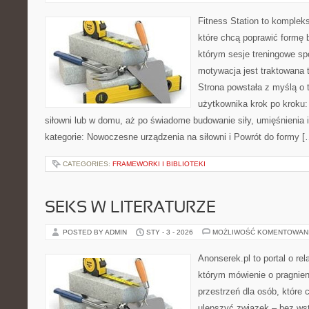
Fitness Station to komplek
które chcą poprawić formę 
którym sesje treningowe sp
motywacja jest traktowana 
Strona powstała z myślą o 
użytkownika krok po kroku:
siłowni lub w domu, aż po świadome budowanie siły, umięśnienia 
kategorie: Nowoczesne urządzenia na siłowni i Powrót do formy [
CATEGORIES:
FRAMEWORKI I BIBLIOTEKI
SEKS W LITERATURZE
POSTED BY ADMIN
STY - 3 - 2026
MOŻLIWOŚĆ KOMENTOWAN
Anonserek.pl to portal o rel
którym mówienie o pragnieni
przestrzeń dla osób, które 
ulepszyć związek – bez wsty