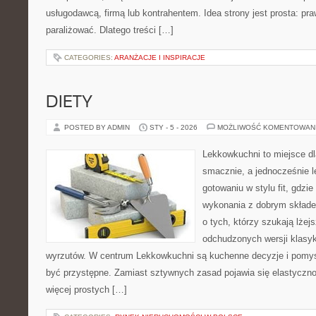
usługodawcą, firmą lub kontrahentem. Idea strony jest prosta: pra
paraliżować. Dlatego treści […]
CATEGORIES:
ARANŻACJE I INSPIRACJE
DIETY
POSTED BY ADMIN
STY - 5 - 2026
MOŻLIWOŚĆ KOMENTOWAN
Lekkowkuchni to miejsce dl
smacznie, a jednocześnie le
gotowaniu w stylu fit, gdzie
wykonania z dobrym składe
o tych, którzy szukają lżej
odchudzonych wersji klasy
wyrzutów. W centrum Lekkowkuchni są kuchenne decyzje i pomys
być przystępne. Zamiast sztywnych zasad pojawia się elastyczno
więcej prostych […]