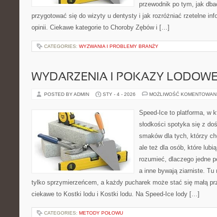
przewodnik po tym, jak dba
przygotować się do wizyty u dentysty i jak rozróżniać rzetelne i
opinii. Ciekawe kategorie to Choroby Zębów i […]
CATEGORIES:
WYZWANIA I PROBLEMY BRANŻY
WYDARZENIA I POKAZY LODOW
POSTED BY ADMIN
STY - 4 - 2026
MOŻLIWOŚĆ KOMENTOWAN
Speed-Ice to platforma, w k
słodkości spotyka się z do
smaków dla tych, którzy c
ale też dla osób, które lub
rozumieć, dlaczego jedne p
a inne bywają ziarniste. Tu
tylko sprzymierzeńcem, a każdy pucharek może stać się małą pr
ciekawe to Kostki lodu i Kostki lodu. Na Speed-Ice lody […]
CATEGORIES:
METODY POŁOWU