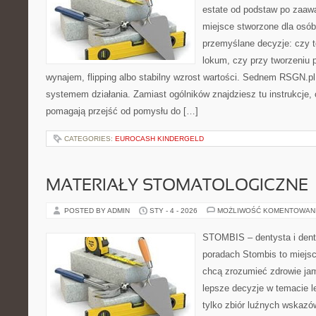
estate od podstaw po zaaw
miejsce stworzone dla osó
przemyślane decyzje: czy t
lokum, czy przy tworzeniu p
wynajem, flipping albo stabilny wzrost wartości. Sednem RSGN.pl
systemem działania. Zamiast ogólników znajdziesz tu instrukcje, 
pomagają przejść od pomysłu do […]
CATEGORIES:
EUROCASH KINDERGELD
MATERIAŁY STOMATOLOGICZNE
POSTED BY ADMIN
STY - 4 - 2026
MOŻLIWOŚĆ KOMENTOWAN
STOMBIS – dentysta i dent
poradach Stombis to miejsc
chcą zrozumieć zdrowie ja
lepsze decyzje w temacie le
tylko zbiór luźnych wskazó