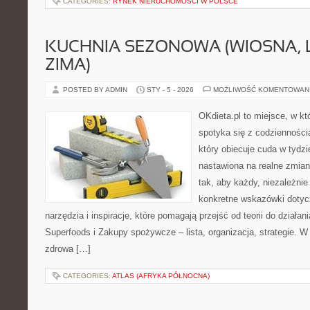
CATEGORIES:
RYNEK NIERUCHOMOŚCI W POLSCE
KUCHNIA SEZONOWA (WIOSNA, LA
ZIMA)
POSTED BY ADMIN
STY - 5 - 2026
MOŻLIWOŚĆ KOMENTOWAN
OKdieta.pl to miejsce, w 
spotyka się z codziennością
który obiecuje cuda w tydzi
nastawiona na realne zmian
tak, aby każdy, niezależnie
konkretne wskazówki dotycz
narzędzia i inspiracje, które pomagają przejść od teorii do działa
Superfoods i Zakupy spożywcze – lista, organizacja, strategie. W
zdrowa […]
CATEGORIES:
ATLAS (AFRYKA PÓŁNOCNA)