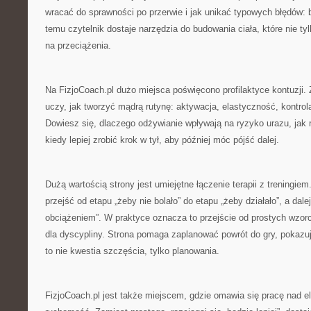
wracać do sprawności po przerwie i jak unikać typowych błędów: br
temu czytelnik dostaje narzędzia do budowania ciała, które nie tylk
na przeciążenia.
Na FizjoCoach.pl dużo miejsca poświęcono profilaktyce kontuzji. 
uczy, jak tworzyć mądrą rutynę: aktywacja, elastyczność, kontro
Dowiesz się, dlaczego odżywianie wpływają na ryzyko urazu, jak
kiedy lepiej zrobić krok w tył, aby później móc pójść dalej.
Dużą wartością strony jest umiejętne łączenie terapii z treningiem
przejść od etapu „żeby nie bolało” do etapu „żeby działało”, a dale
obciążeniem”. W praktyce oznacza to przejście od prostych wzor
dla dyscypliny. Strona pomaga zaplanować powrót do gry, pokazu
to nie kwestia szczęścia, tylko planowania.
FizjoCoach.pl jest także miejscem, gdzie omawia się pracę nad e