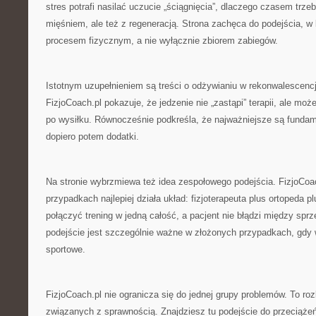
stres potrafi nasilać uczucie „ściągnięcia”, dlaczego czasem trze
mięśniem, ale też z regeneracją. Strona zachęca do podejścia, w k
procesem fizycznym, a nie wyłącznie zbiorem zabiegów.
Istotnym uzupełnieniem są treści o odżywianiu w rekonwalescencj
FizjoCoach.pl pokazuje, że jedzenie nie „zastąpi” terapii, ale mo
po wysiłku. Równocześnie podkreśla, że najważniejsze są fundame
dopiero potem dodatki.
Na stronie wybrzmiewa też idea zespołowego podejścia. FizjoCoac
przypadkach najlepiej działa układ: fizjoterapeuta plus ortopeda pl
połączyć trening w jedną całość, a pacjent nie błądzi między spr
podejście jest szczególnie ważne w złożonych przypadkach, gdy
sportowe.
FizjoCoach.pl nie ogranicza się do jednej grupy problemów. To 
związanych z sprawnością. Znajdziesz tu podejście do przeciążeń