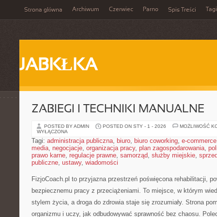
Archiwum
Czerwiec
Parno
Tagi
Strona główna
Spis Treści
JABKŁKA
ZABIEGI I TECHNIKI MANUALNE
POSTED BY ADMIN
POSTED ON STY - 1 - 2026
MOŻLIWOŚĆ K
WYŁĄCZONA
Tagi:
administracja publiczna
,
biuro
,
biuro coworking
,
e-commerce
media
,
negocjacje
,
organizacja pracy
,
plan zagospodarowania
,
pol
prawo karne
,
regulacje prawne
,
samorząd
,
służby miejskie
,
sprze
publiczne
,
ustawy
,
wiadomości
FizjoCoach.pl to przyjazna przestrzeń poświęcona rehabilitacji, p
bezpiecznemu pracy z przeciążeniami. To miejsce, w którym wie
stylem życia, a droga do zdrowia staje się zrozumiały. Strona p
organizmu i uczy, jak odbudowywać sprawność bez chaosu. Pole