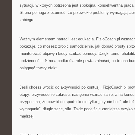
sytuacji, w których potrzebna jest spokojna, konsekwentna praca,
Strona pomaga zrozumieć, że przewlekłe problemy wymagają cierpl
zabiegu.
Ważnym elementem narracji jest edukacja. FizjoCoach.pl wzmacn
pokazuje, co możesz zrobić samodzielnie, jak dobrać prosty sprz
monitorować objawy i kiedy szukać pomocy. Dzięki temu rehabilita
codzienności. Strona podkreśla rolę powtarzalności, bo to ona bu
osiągnąć trwały efekt.
Jeśli chcesz wrócić do aktywności po kontuzji, FizjoCoach.pl pr
etapy: przywrócenie zakresu, następnie wzmacnianie, a na końcu 
przypomina, że powrót do sportu to nie tylko „czy nie boli”, ale te
wymagania”: długie serie, siła. Takie podejście zmniejsza ryzyko
mądrzej.