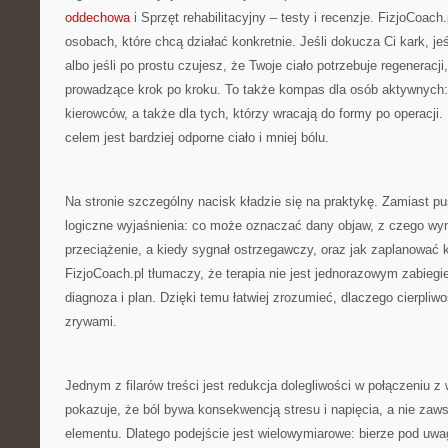
oddechowa
i Sprzęt rehabilitacyjny – testy i recenzje. FizjoCoach
osobach, które chcą działać konkretnie. Jeśli dokucza Ci kark, jeś
albo jeśli po prostu czujesz, że Twoje ciało potrzebuje regeneracj
prowadzące krok po kroku. To także kompas dla osób aktywnych
kierowców, a także dla tych, którzy wracają do formy po operacji.
celem jest bardziej odporne ciało i mniej bólu.
Na stronie szczególny nacisk kładzie się na praktykę. Zamiast p
logiczne wyjaśnienia: co może oznaczać dany objaw, z czego wyni
przeciążenie, a kiedy sygnał ostrzegawczy, oraz jak zaplanować k
FizjoCoach.pl tłumaczy, że terapia nie jest jednorazowym zabieg
diagnoza i plan. Dzięki temu łatwiej zrozumieć, dlaczego cierpli
zrywami.
Jednym z filarów treści jest redukcja dolegliwości w połączeniu 
pokazuje, że ból bywa konsekwencją stresu i napięcia, a nie zaws
elementu. Dlatego podejście jest wielowymiarowe: bierze pod uw