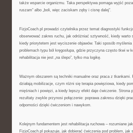
także wsparcie organizmu. Taka perspektywa pomaga wyjść poza m
ruszam” albo „boli, więc zaciskam zęby i cisnę dalej”.
FizjoCoach.pl prowadzi czytelnika przez temat diagnostyki funkcjo
obserwować zakres ruchu, jak odróżniać sztywność, kiedy warto s
kiedy priorytetem jest wyciszenie objawów. Taki sposób myślenia
problemach typu ból kręgosłupa, gdzie przyczyna często tkwi w 
rehabilitacja nie jest „na ślepo”, tylko ma logikę.
Ważnym obszarem są techniki manualne oraz praca z tkankami. Fi
działają mobilizacje, czym różni się terapia powięziowa, kiedy po
mięśniach i powięzi, a kiedy lepszy efekt daje ćwiczenie. Strona 
rezultaty zwykle przynosi połączenie: poprawa zakresu dzięki pr
odporności dzięki ćwiczeniom i nawykom.
Kolejnym fundamentem jest rehabilitacja ruchowa – rozumiane jak
FizjoCoach.pl pokazuje, jak dobierać ćwiczenia pod problem, jak 