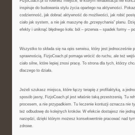
FizjoCoach.pl to również miejsce, w którym rehabilitacja nie końc
inspiruje do budowania stylu życia opartego na aktywności. Pokaz
codzienność, jak dobrać aktywność do możliwości, jak robić postę
ciało jak system, a nie jak maszynę do „przepychania” planu. Dzi
efekty i uniknąć błędnego koła: ból – przerwa – spadek formy – p
Wszystko to składa się na opis serwisu, który jest jednocześnie
sprawnością. FizjoCoach.pl pomaga wrócić do ruchu, ale też wej
ciało silne, które lepiej znosi pracę. To strona dla tych, którzy ch
dlaczego to działa.
Jeżeli szukasz miejsca, które łączy terapię z profilaktyką, a jed
sposób jasny, FizjoCoach.pl jest właśnie taką przestrzenią. Tu reha
procesem, a nie przypadkiem. Tu leczenie kontuzji oznacza nie ty
też odbudowę do kolejnych kroków. W efekcie dostajesz nie jedną
narzędzi, dzięki którym możesz konsekwentnie pracować nad tym,
zdrowe.