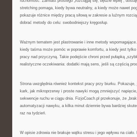
ruchomość. Zamiast prostego „rozciągaj się, będzie lepiej”, dosta
stretching pomaga, kiedy bywa neutralny, a kiedy może nawet po
pokazuje różnice między pracą siłową w zakresie a luźnym rozcią
dobrać metody do celu: swobodniejszy kręgosłup.
Ważnym tematem jest plastrowanie i inne metody wspomagające. 
kiedy taśma może pomóc w poprawie komfortu, a kiedy jest tylko 
pracy nad przyczyną. Takie podejście chroni przed pułapką „szybk
realistyczne oczekiwania: dodatki mają sens, jeśli są częścią pro
Strona uwzględnia również kontekst pracy przy biurku. Pokazuje,
kark, jak mikroprzerwy i proste nawyki mogą zmniejszyć napięcie,
sekwencje ruchu w ciągu dnia. FizjoCoach.pl przekonuje, że „bra
automatyzacji nawyku, a kilka minut dziennie bywa bardziej skute
raz na tydzień.
W opisie zdrowia nie brakuje wątku stresu i jego wpływu na ciało.